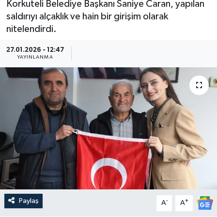
Korkuteli Belediye Başkanı Saniye Caran, yapılan
saldırıyı alçaklık ve hain bir girişim olarak
Güncel
nitelendirdi.
Kültür & Sanat
27.01.2026 - 12:47
YAYINLANMA
Magazin
Resmi İlan
Sağlık & Yaşam
Siyaset
Spor
Paylaş
-
+
A
A