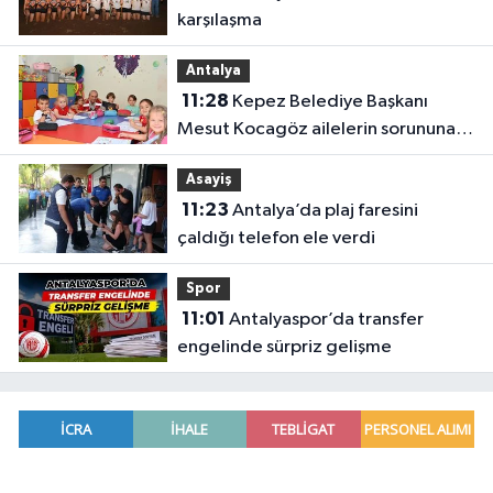
karşılaşma
Antalya
11:28
Kepez Belediye Başkanı
Mesut Kocagöz ailelerin sorununa
çözüm arıyor
Asayiş
11:23
Antalya’da plaj faresini
çaldığı telefon ele verdi
Spor
11:01
Antalyaspor’da transfer
engelinde sürpriz gelişme