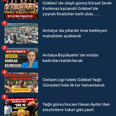
Gökbel'de olaylı güreşi Kürşat Şevki
Korkmaz kazandı! Gökbel’de
çeyrek finalistler belli oldu...
Megastar Ali Gürbüz elendi!
2
Antalya'da yıllardır imar bekleyen
mahalleler açıklandı
3
Antalya Büyükşehir’de müdür
kadroları kaldırılacak
4
Gelişim Ligi’ndeki Gökbel Yağlı
Güreşleri’nde ilk tur tamamlandı
5
Yağlı güreş hocası Hasan Aydın’dan
eleştirilere tokat gibi yanıt