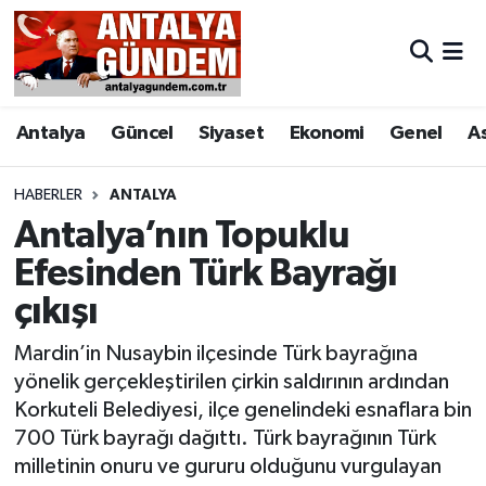
Antalya
Antalya Nöbetçi Eczaneler
Antalya
Güncel
Siyaset
Ekonomi
Genel
A
Asayiş
Antalya Hava Durumu
Bilim & Teknoloji
Antalya Namaz Vakitleri
HABERLER
ANTALYA
Antalya’nın Topuklu
Bölge
Antalya Trafik Yoğunluk Haritası
Efesinden Türk Bayrağı
çıkışı
EĞİTİM
Süper Lig Puan Durumu ve Fikstür
Mardin’in Nusaybin ilçesinde Türk bayrağına
Ekonomi
Tüm Manşetler
yönelik gerçekleştirilen çirkin saldırının ardından
Korkuteli Belediyesi, ilçe genelindeki esnaflara bin
Genel
Son Dakika Haberleri
700 Türk bayrağı dağıttı. Türk bayrağının Türk
milletinin onuru ve gururu olduğunu vurgulayan
Görüntülü Haber
Haber Arşivi