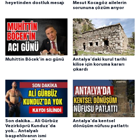
heyetinden dostluk mesajı
Mesut Kocagöz ailelerin
sorununa çözüm arıyor
Muhittin Böcek’in acı günü
Antalya’daki kurul tarihi
kilise için koruma kararı
çıkardı
Son dakika... Ali Gürbüz
Antalya’da kentsel
Vezirköprü Kunduz'da
dönüşüm nüfusu patlattı
yok... Antalyalı
başpehlivanın ismi