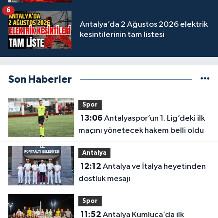
6
Antalya’da 2 Ağustos 2026 elektrik
kesintilerinin tam listesi
Son Haberler
Spor
13:06
Antalyaspor’un 1. Lig’deki ilk
maçını yönetecek hakem belli oldu
Antalya
12:12
Antalya ve İtalya heyetinden
dostluk mesajı
Spor
11:52
Antalya Kumluca’da ilk