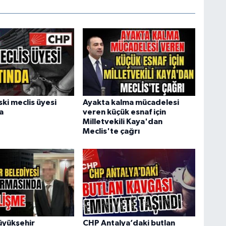
ki meclis üyesi
Ayakta kalma mücadelesi
a
veren küçük esnaf için
Milletvekili Kaya'dan
Meclis'te çağrı
üyükşehir
CHP Antalya’daki butlan