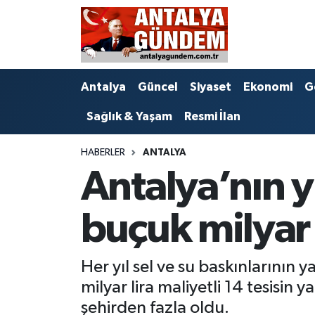
Antalya
Antalya Nöbetçi Eczaneler
Antalya
Güncel
Siyaset
Ekonomi
G
Asayiş
Antalya Hava Durumu
Sağlık & Yaşam
Resmi İlan
Bilim & Teknoloji
Antalya Namaz Vakitleri
HABERLER
ANTALYA
Bölge
Antalya Trafik Yoğunluk Haritası
Antalya’nın yı
EĞİTİM
Süper Lig Puan Durumu ve Fikstür
buçuk milyar
Ekonomi
Tüm Manşetler
Her yıl sel ve su baskınlarının 
Genel
Son Dakika Haberleri
milyar lira maliyetli 14 tesisin 
Görüntülü Haber
Haber Arşivi
şehirden fazla oldu.