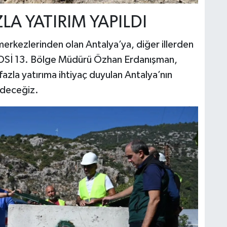
LA YATIRIM YAPILDI
merkezlerinden olan Antalya’ya, diğer illerden
en DSİ 13. Bölge Müdürü Özhan Erdanışman,
 fazla yatırıma ihtiyaç duyulan Antalya’nın
edeceğiz.