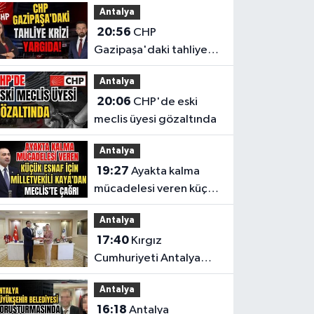
Antalya
20:56
CHP
Gazipaşa'daki tahliye
krizi yargıda!
Antalya
20:06
CHP'de eski
meclis üyesi gözaltında
Antalya
19:27
Ayakta kalma
mücadelesi veren küçük
esnaf için Milletvekili
Antalya
Kaya'dan Meclis'te
17:40
Kırgız
çağrı
Cumhuriyeti Antalya
Başkonsolosu’ndan
Antalya
anlamlı ziyaret
16:18
Antalya