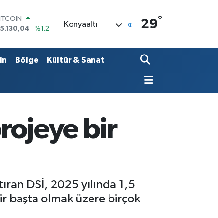
°
DOLAR
29
Konyaaltı
7,7436
%0.18
EURO
5,2510
%0.32
TERLİN
in
Bölge
Kültür & Sanat
4,4811
%0.38
RAM ALTIN
648.99
%2.59
İST100
3.773
%-19
ITCOIN
projeye bir
5.130,04
%1.2
tıran DSİ, 2025 yılında 1,5
zmir başta olmak üzere birçok