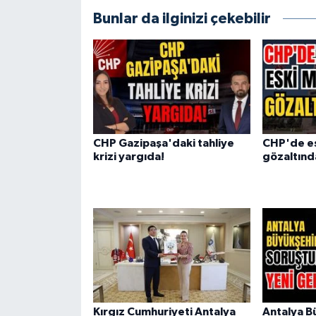
Bunlar da ilginizi çekebilir
CHP Gazipaşa'daki tahliye
CHP'de es
krizi yargıda!
gözaltınd
Kırgız Cumhuriyeti Antalya
Antalya B