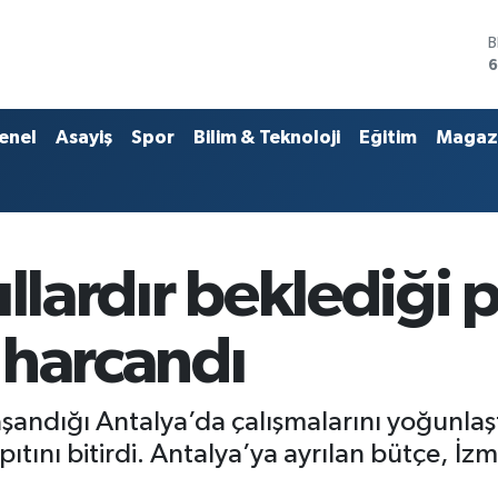
4
5
S
enel
Asayiş
Spor
Bilim & Teknoloji
Eğitim
Magaz
6
G
6
B
1
B
llardır beklediği 
6
 harcandı
yaşandığı Antalya’da çalışmalarını yoğunlaş
yapıtını bitirdi. Antalya’ya ayrılan bütçe, İ