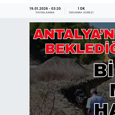
Güncel
19.01.2026 - 03:20
1 DK
YAYINLANMA
OKUNMA SÜRESI
Kültür & Sanat
Magazin
Resmi İlan
Sağlık & Yaşam
Siyaset
Spor