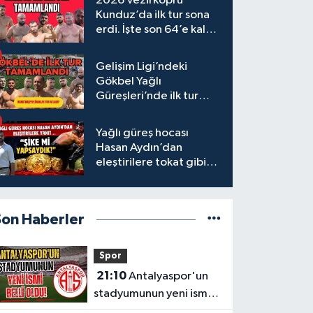
2026 Vezirköprü
Kunduz’da ilk tur sona
erdi. İşte son 64’e kalan
başpehlivanlar
Gelişim Ligi’ndeki
Gökbel Yağlı
Güreşleri’nde ilk tur
tamamlandı
Yağlı güreş hocası
Hasan Aydın’dan
eleştirilere tokat gibi
yanıt
Son Haberler
Spor
21:10
Antalyaspor'un
stadyumunun yeni ismi
belli oldu!