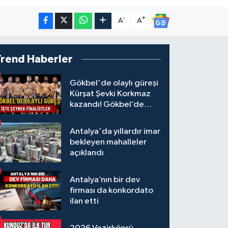
-
+
A
A
Trend Haberler
Gökbel'de olaylı güreşi
Kürşat Şevki Korkmaz
kazandı! Gökbel’de
çeyrek finalistler belli
oldu... Megastar Ali
Antalya'da yıllardır imar
Gürbüz elendi!
bekleyen mahalleler
açıklandı
Antalya’nın bir dev
firması da konkordato
ilan etti