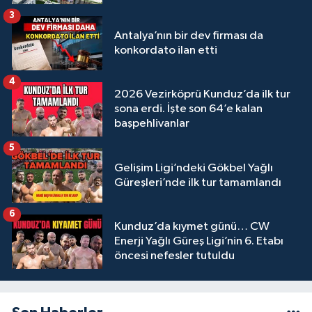
3
Antalya’nın bir dev firması da
konkordato ilan etti
4
2026 Vezirköprü Kunduz’da ilk tur
sona erdi. İşte son 64’e kalan
başpehlivanlar
5
Gelişim Ligi’ndeki Gökbel Yağlı
Güreşleri’nde ilk tur tamamlandı
6
Kunduz’da kıymet günü… CW
Enerji Yağlı Güreş Ligi’nin 6. Etabı
öncesi nefesler tutuldu