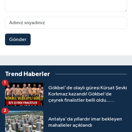
Gönder
Trend Haberler
1
Gökbel'de olaylı güreşi Kürşat Şevki
Korkmaz kazandı! Gökbel’de
çeyrek finalistler belli oldu...
Megastar Ali Gürbüz elendi!
2
Antalya'da yıllardır imar bekleyen
mahalleler açıklandı