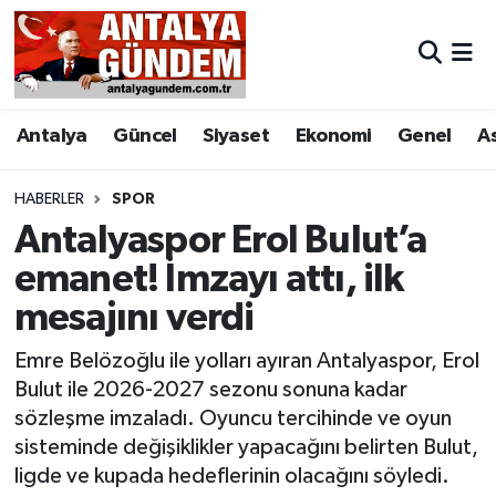
Antalya
Antalya Nöbetçi Eczaneler
Antalya
Güncel
Siyaset
Ekonomi
Genel
A
Asayiş
Antalya Hava Durumu
Bilim & Teknoloji
Antalya Namaz Vakitleri
HABERLER
SPOR
Antalyaspor Erol Bulut’a
Bölge
Antalya Trafik Yoğunluk Haritası
emanet! İmzayı attı, ilk
mesajını verdi
EĞİTİM
Süper Lig Puan Durumu ve Fikstür
Emre Belözoğlu ile yolları ayıran Antalyaspor, Erol
Ekonomi
Tüm Manşetler
Bulut ile 2026-2027 sezonu sonuna kadar
sözleşme imzaladı. Oyuncu tercihinde ve oyun
Genel
Son Dakika Haberleri
sisteminde değişiklikler yapacağını belirten Bulut,
ligde ve kupada hedeflerinin olacağını söyledi.
Görüntülü Haber
Haber Arşivi