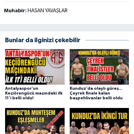
Muhabir:
HASAN YAVAŞLAR
Bunlar da ilginizi çekebilir
Antalyaspor’un
Kunduz’da olaylı güreş...
Keçiörengücü maçındaki ilk
Çeyrek finale kalan
11'i belli oldu!
başpehlivanlar belli oldu