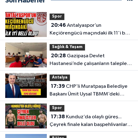
Son Haberler
Spor
20:46
Antalyaspor’un
Keçiörengücü maçındaki ilk 11'i belli
oldu!
Sağlık & Yaşam
20:28
Gazipaşa Devlet
Hastanesi’nde çalışanların talepleri
masaya yatırıldı
Antalya
17:39
CHP’li Muratpaşa Belediye
Başkanı Ümit Uysal TBMM’deki
yasaya tepki gösterdi
Spor
17:38
Kunduz’da olaylı güreş...
Çeyrek finale kalan başpehlivanlar
belli oldu