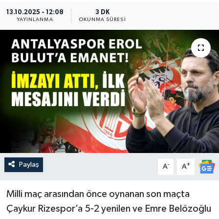
13.10.2025 - 12:08
3 DK
Güncel
YAYINLANMA
OKUNMA SÜRESI
Kültür & Sanat
Magazin
Resmi İlan
Sağlık & Yaşam
Siyaset
Paylaş
-
+
Spor
A
A
Milli maç arasından önce oynanan son maçta
Çaykur Rizespor’a 5-2 yenilen ve Emre Belözoğlu