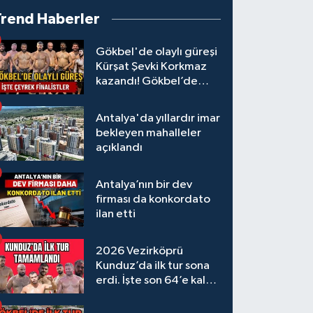
Trend Haberler
Gökbel'de olaylı güreşi
Kürşat Şevki Korkmaz
kazandı! Gökbel’de
çeyrek finalistler belli
oldu... Megastar Ali
Antalya'da yıllardır imar
Gürbüz elendi!
bekleyen mahalleler
açıklandı
Antalya’nın bir dev
firması da konkordato
ilan etti
2026 Vezirköprü
Kunduz’da ilk tur sona
erdi. İşte son 64’e kalan
başpehlivanlar