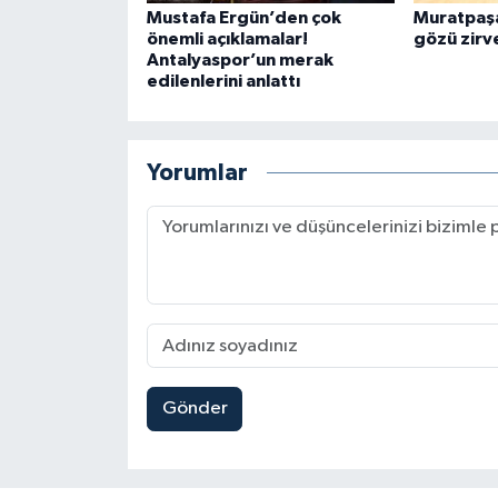
Mustafa Ergün’den çok
Muratpaşa’
önemli açıklamalar!
gözü zir
Antalyaspor’un merak
edilenlerini anlattı
Yorumlar
Gönder