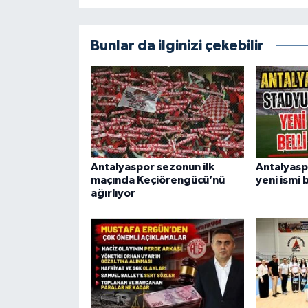
Bunlar da ilginizi çekebilir
Antalyaspor sezonun ilk
Antalyas
maçında Keçiörengücü’nü
yeni ismi b
ağırlıyor