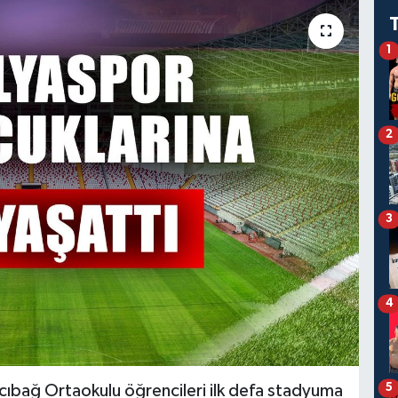
1
2
3
4
5
cıbağ Ortaokulu öğrencileri ilk defa stadyuma