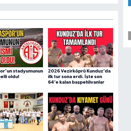
por'un stadyumunun
2026 Vezirköprü Kunduz’da
elli oldu!
ilk tur sona erdi. İşte son
64’e kalan başpehlivanlar