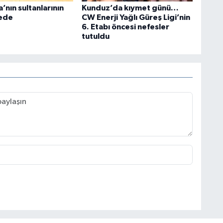
nın sultanlarının
Kunduz’da kıymet günü…
vede
CW Enerji Yağlı Güreş Ligi’nin
6. Etabı öncesi nefesler
tutuldu