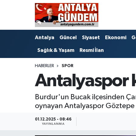
Antalya
Antalya Nöbetçi Eczaneler
Antalya
Güncel
Siyaset
Ekonomi
G
Asayiş
Antalya Hava Durumu
Sağlık & Yaşam
Resmi İlan
Bilim & Teknoloji
Antalya Namaz Vakitleri
HABERLER
SPOR
Bölge
Antalya Trafik Yoğunluk Haritası
Antalyaspor k
EĞİTİM
Süper Lig Puan Durumu ve Fikstür
Burdur'un Bucak ilçesinden Çam
Ekonomi
Tüm Manşetler
oynayan Antalyaspor Göztepe m
Genel
Son Dakika Haberleri
01.12.2025 - 08:46
YAYINLANMA
Görüntülü Haber
Haber Arşivi