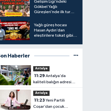
Gelişim Ligi’ndeki
Gökbel Yağlı
Güreşleri’nde ilk tur
tamamlandı
Yağlı güreş hocası
Hasan Aydın’dan
eleştirilere tokat gibi
yanıt
Son Haberler
Antalya
11:29
Antalya’da
kaliteli balığın adresi
Düden Balık Çarşısı oldu
Antalya
11:23
Yeni Partili
Coşar’dan çocuk