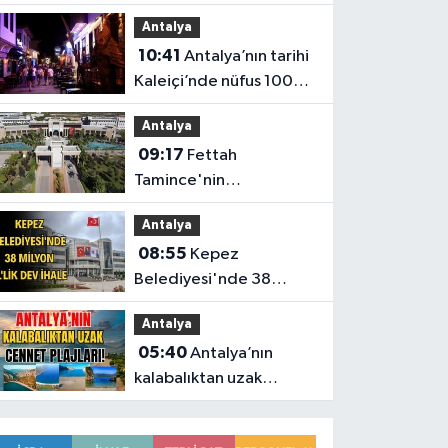
yasasına tepki
Antalya
10:41
Antalya’nın tarihi
Kaleiçi’nde nüfus 100
katına çıkıyor
Antalya
09:17
Fettah
Tamince'nin
başkanlığındaki Antalya
Antalya
Bilim Üniversitesi'nde
08:55
Kepez
düzen değişti
Belediyesi'nde 38
milyon TL'lik dev ihale
Antalya
05:40
Antalya’nın
kalabalıktan uzak
cennet plajları!