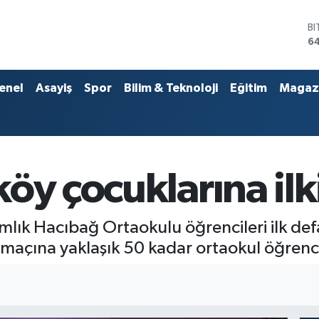
B
6
D
4
E
5
enel
Asayiş
Spor
Bilim & Teknoloji
Eğitim
Magaz
ST
64
G
6
Bİ
13
öy çocuklarına ilki
lık Hacıbağ Ortaokulu öğrencileri ilk de
açına yaklaşık 50 kadar ortaokul öğrenci