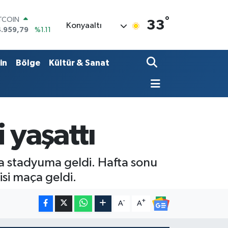
ITCOIN
°
4.959,79
%1.11
33
Konyaaltı
OLAR
7,7436
%0.18
URO
5,2510
%0.32
in
Bölge
Kültür & Sanat
ERLİN
,4811
%0.38
RAM ALTIN
660.55
%0.03
ST100
.779
%-14
 yaşattı
fa stadyuma geldi. Hafta sonu
si maça geldi.
-
+
A
A