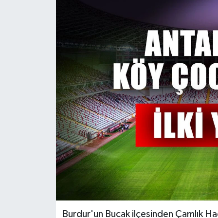
Güncel
Kültür & Sanat
Magazin
Resmi İlan
Sağlık & Yaşam
Siyaset
Spor
Burdur'un Bucak ilçesinden Çamlık Ha