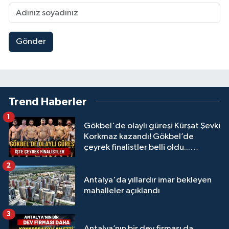
Gönder
Trend Haberler
1
Gökbel'de olaylı güreşi Kürşat Şevki
Korkmaz kazandı! Gökbel’de
çeyrek finalistler belli oldu...
Megastar Ali Gürbüz elendi!
2
Antalya'da yıllardır imar bekleyen
mahalleler açıklandı
3
Antalya’nın bir dev firması da