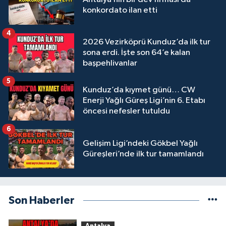
konkordato ilan etti
4
2026 Vezirköprü Kunduz’da ilk tur
sona erdi. İşte son 64’e kalan
başpehlivanlar
5
Kunduz’da kıymet günü… CW
Enerji Yağlı Güreş Ligi’nin 6. Etabı
öncesi nefesler tutuldu
6
Gelişim Ligi’ndeki Gökbel Yağlı
Güreşleri’nde ilk tur tamamlandı
Son Haberler