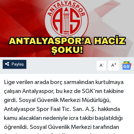
Güncel
Kültür & Sanat
Magazin
Resmi İlan
Paylaş
-
+
A
A
Sağlık & Yaşam
Lige verilen arada borç sarmalından kurtulmaya
Siyaset
çalışan Antalyaspor, bu kez de SGK'nın takibine
girdi. Sosyal Güvenlik Merkezi Müdürlüğü,
Spor
Antalyaspor Spor Faal Tic. San. A.Ş. hakkında
kamu alacakları nedeniyle icra takibi başlatıldığı
öğrenildi. Sosyal Güvenlik Merkezi tarafından