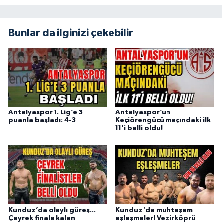
Bunlar da ilginizi çekebilir
Antalyaspor 1. Lig’e 3
Antalyaspor’un
puanla başladı: 4-3
Keçiörengücü maçındaki ilk
11'i belli oldu!
Kunduz’da olaylı güreş...
Kunduz'da muhteşem
Çeyrek finale kalan
eşleşmeler! Vezirköprü