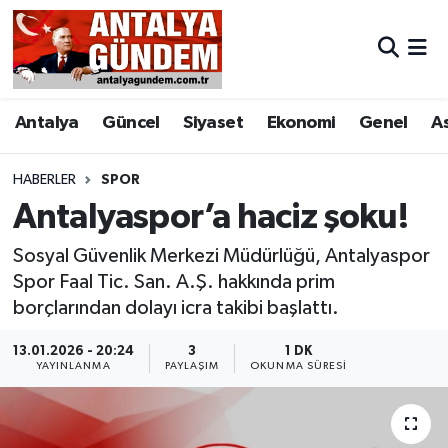
Antalya
Antalya Nöbetçi Eczaneler
Antalya
Güncel
Siyaset
Ekonomi
Genel
A
Asayiş
Antalya Hava Durumu
Bilim & Teknoloji
Antalya Namaz Vakitleri
HABERLER
SPOR
Antalyaspor’a haciz şoku!
Bölge
Antalya Trafik Yoğunluk Haritası
Sosyal Güvenlik Merkezi Müdürlüğü, Antalyaspor
EĞİTİM
Süper Lig Puan Durumu ve Fikstür
Spor Faal Tic. San. A.Ş. hakkında prim
borçlarından dolayı icra takibi başlattı.
Ekonomi
Tüm Manşetler
13.01.2026 - 20:24
3
1 DK
YAYINLANMA
PAYLAŞIM
OKUNMA SÜRESI
Genel
Son Dakika Haberleri
Görüntülü Haber
Haber Arşivi