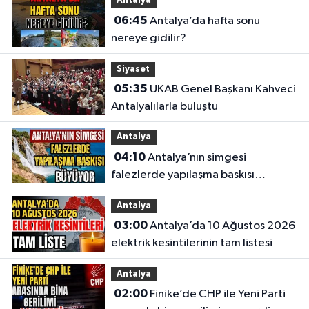
Antalya
06:45
Antalya’da hafta sonu
nereye gidilir?
Siyaset
05:35
UKAB Genel Başkanı Kahveci
Antalyalılarla buluştu
Antalya
04:10
Antalya’nın simgesi
falezlerde yapılaşma baskısı
büyüyor
Antalya
03:00
Antalya’da 10 Ağustos 2026
elektrik kesintilerinin tam listesi
Antalya
02:00
Finike’de CHP ile Yeni Parti