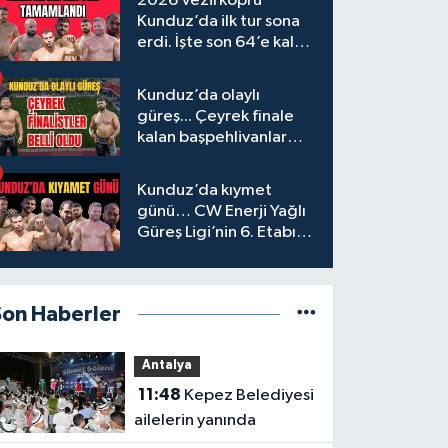
2026 Vezirköprü
Kunduz’da ilk tur sona
erdi. İşte son 64’e kalan
başpehlivanlar
Kunduz’da olaylı
güreş... Çeyrek finale
kalan başpehlivanlar
belli oldu
Kunduz’da kıymet
günü… CW Enerji Yağlı
Güreş Ligi’nin 6. Etabı
öncesi nefesler tutuldu
Son Haberler
Antalya
11:48
Kepez Belediyesi
ailelerin yanında