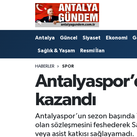
Antalya
Antalya Nöbetçi Eczaneler
Antalya
Güncel
Siyaset
Ekonomi
G
Asayiş
Antalya Hava Durumu
Sağlık & Yaşam
Resmi İlan
Bilim & Teknoloji
Antalya Namaz Vakitleri
HABERLER
SPOR
Bölge
Antalya Trafik Yoğunluk Haritası
Antalyaspor’
EĞİTİM
Süper Lig Puan Durumu ve Fikstür
kazandı
Ekonomi
Tüm Manşetler
Antalyaspor’un sezon başında T
Genel
Son Dakika Haberleri
olan sözleşmesini feshederek S
Görüntülü Haber
Haber Arşivi
veya asist katkısı sağlayamadı.