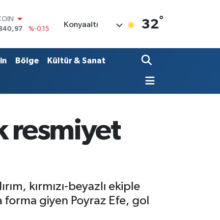
°
LAR
32
Konyaaltı
7436
%0.18
RO
2510
%0.32
RLİN
in
Bölge
Kültür & Sanat
4811
%0.38
M ALTIN
0.55
%0
T100
779
%-14
COIN
k resmiyet
840,97
%-0.15
rım, kırmızı-beyazlı ekiple
 forma giyen Poyraz Efe, gol