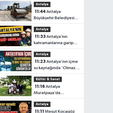
Antalya
11:44
Antalya
Büyükşehir Belediyesi
düğmeye bastı
Antalya
Antalya’da eş zamanlı
11:33
Antalya’nın
çalışma yapıldı
kahramanlarına garip
sorular
Antalya
11:23
Antalya'nın içme
su kaynağında 'Olmaz
bu kadar 'dedirten
Kültür & Sanat
görüntüler
11:16
Antalya
Muratpaşa’da
Aytmatov’un mirası
Antalya
büyüyor
11:11
Mesut Kocagöz