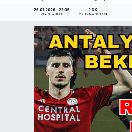
Güncel
25.01.2026 - 23:35
1 DK
YAYINLANMA
OKUNMA SÜRESI
Kültür & Sanat
Magazin
Resmi İlan
Sağlık & Yaşam
Siyaset
Spor