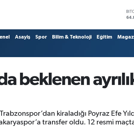
DO
47,
EU
55,
STE
enel
Asayiş
Spor
Bilim & Teknoloji
Eğitim
Magaz
64,
GRA
666
BİS
13.
BIT
da beklenen ayrılı
64.
rabzonspor’dan kiraladığı Poyraz Efe Yıldı
akaryaspor’a transfer oldu. 12 resmi maçta