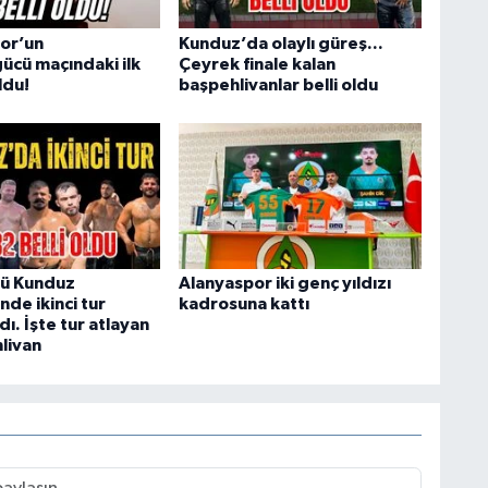
or’un
Kunduz’da olaylı güreş...
ücü maçındaki ilk
Çeyrek finale kalan
oldu!
başpehlivanlar belli oldu
rü Kunduz
Alanyaspor iki genç yıldızı
nde ikinci tur
kadrosuna kattı
. İşte tur atlayan
livan