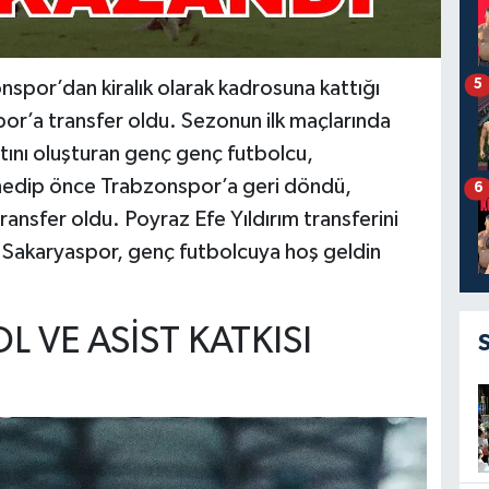
5
spor’dan kiralık olarak kadrosuna kattığı
or’a transfer oldu. Sezonun ilk maçlarında
tını oluşturan genç genç futbolcu,
shedip önce Trabzonspor’a geri döndü,
6
ransfer oldu. Poyraz Efe Yıldırım transferini
i Sakaryaspor, genç futbolcuya hoş geldin
 VE ASİST KATKISI