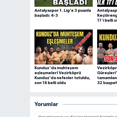
Antalyaspor 1. Lig’e 3 puanla
Antalyasp
başladı: 4-3
Keçiöreng
11'i belli 
Kunduz'da muhteşem
Vezirköp
eşleşmeler! Vezirköprü
Güreşleri’
Kunduz’da nefesler tutuldu,
tamamlandı
son 16 belli oldu
32 başpeh
Yorumlar