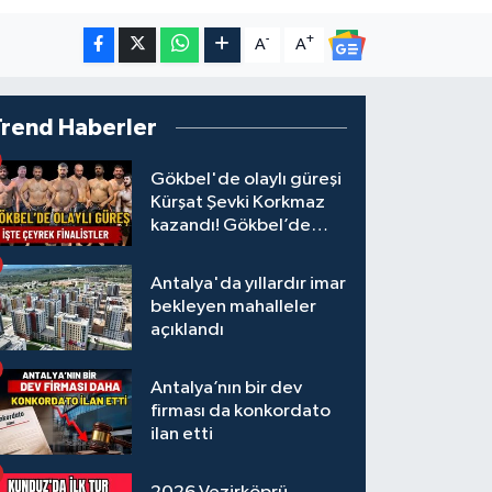
-
+
A
A
Trend Haberler
Gökbel'de olaylı güreşi
Kürşat Şevki Korkmaz
kazandı! Gökbel’de
çeyrek finalistler belli
oldu... Megastar Ali
Antalya'da yıllardır imar
Gürbüz elendi!
bekleyen mahalleler
açıklandı
Antalya’nın bir dev
firması da konkordato
ilan etti