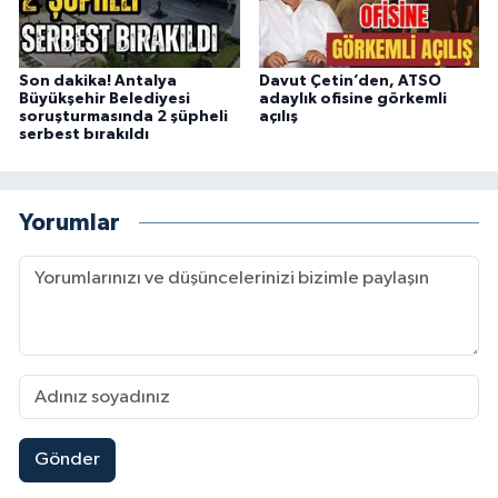
Son dakika! Antalya
Davut Çetin’den, ATSO
Büyükşehir Belediyesi
adaylık ofisine görkemli
soruşturmasında 2 şüpheli
açılış
serbest bırakıldı
Yorumlar
Gönder