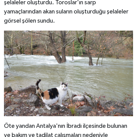
şelaleler oluşturdu. Toroslar'ın sarp
yamaçlarından akan suların oluşturduğu şelaleler
görsel şölen sundu.
Öte yandan Antalya'nın İbradı ilçesinde bulunan
ve bakım ve tadilat çalışmaları nedeniyle