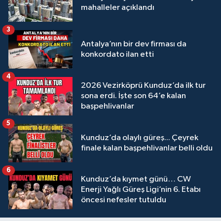
mahalleler açıklandı
3
Antalya’nın bir dev firması da
konkordato ilan etti
4
2026 Vezirköprü Kunduz’da ilk tur
sona erdi. İşte son 64’e kalan
başpehlivanlar
5
Kunduz’da olaylı güreş... Çeyrek
finale kalan başpehlivanlar belli oldu
6
Kunduz’da kıymet günü… CW
Enerji Yağlı Güreş Ligi’nin 6. Etabı
öncesi nefesler tutuldu