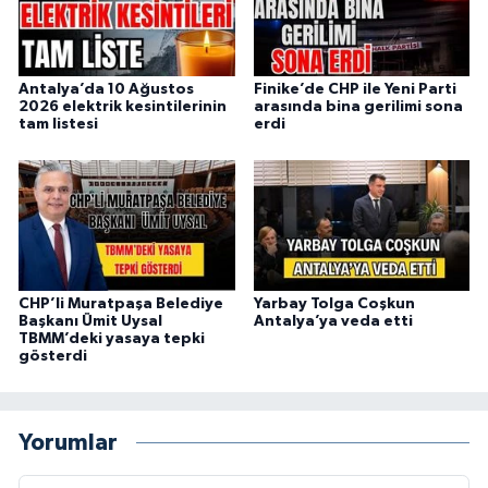
Antalya’da 10 Ağustos
Finike’de CHP ile Yeni Parti
2026 elektrik kesintilerinin
arasında bina gerilimi sona
tam listesi
erdi
CHP’li Muratpaşa Belediye
Yarbay Tolga Coşkun
Başkanı Ümit Uysal
Antalya’ya veda etti
TBMM’deki yasaya tepki
gösterdi
Yorumlar