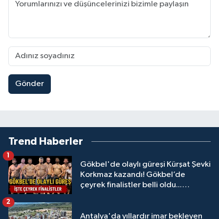
Gönder
Trend Haberler
1
Gökbel'de olaylı güreşi Kürşat Şevki
Korkmaz kazandı! Gökbel’de
çeyrek finalistler belli oldu...
Megastar Ali Gürbüz elendi!
2
Antalya'da yıllardır imar bekleyen