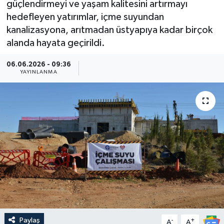
güçlendirmeyi ve yaşam kalitesini artırmayı
hedefleyen yatırımlar, içme suyundan
Güncel
kanalizasyona, arıtmadan üstyapıya kadar birçok
alanda hayata geçirildi.
Kültür & Sanat
06.06.2026 - 09:36
Magazin
YAYINLANMA
Resmi İlan
Sağlık & Yaşam
Siyaset
Spor
Paylaş
-
+
A
A