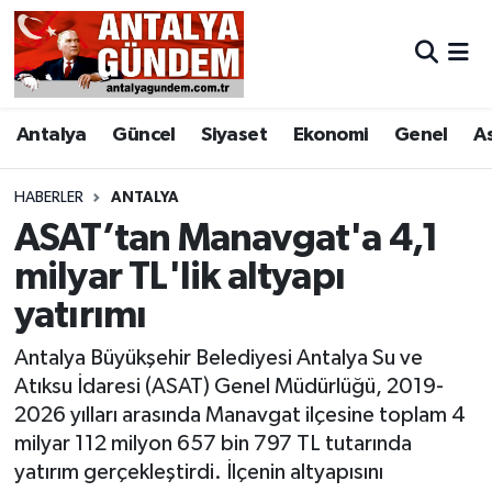
Antalya
Antalya Nöbetçi Eczaneler
Antalya
Güncel
Siyaset
Ekonomi
Genel
A
Asayiş
Antalya Hava Durumu
Bilim & Teknoloji
Antalya Namaz Vakitleri
HABERLER
ANTALYA
ASAT’tan Manavgat'a 4,1
Bölge
Antalya Trafik Yoğunluk Haritası
milyar TL'lik altyapı
yatırımı
EĞİTİM
Süper Lig Puan Durumu ve Fikstür
Antalya Büyükşehir Belediyesi Antalya Su ve
Ekonomi
Tüm Manşetler
Atıksu İdaresi (ASAT) Genel Müdürlüğü, 2019-
2026 yılları arasında Manavgat ilçesine toplam 4
Genel
Son Dakika Haberleri
milyar 112 milyon 657 bin 797 TL tutarında
yatırım gerçekleştirdi. İlçenin altyapısını
Görüntülü Haber
Haber Arşivi