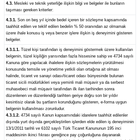
4.3.
Mesleki ve teknik yeterliğe ilişkin bilgi ve belgeler ile bunların
taşıması gereken kriterler:
4.3.1.
Son on beş yıl içinde bedel içeren bir sözleşme kapsamında
taahhüt edilen ve teklif edilen bedelin % 50 oranından az olmamak
üzere ihale konusu iş veya benzer işlere ilişkin iş deneyimini gösteren
belgeler.
4.3.1.1.
Tüzel kişi tarafından iş deneyimini göstermek üzere kullanılan
belgenin, tüzel kişiliğin yarısından fazla hissesine sahip ve 4734 sayılı
Kanuna göre yapılacak ihalelere ilişkin sözleşmelerin yürütülmesi
konusunda temsile ve yönetime yetkili olan ortağına ait olması
halinde, ticaret ve sanayi odası/ticaret odası bünyesinde bulunan
ticaret sicili müdürlükleri veya yeminli mali müşavir ya da serbest
muhasebeci mali müşavir tarafından ilk ilan tarihinden sonra
düzenlenen ve düzenlendiği tarihten geriye doğru son bir yıldır
kesintisiz olarak bu şartların korunduğunu gösteren, e-forma uygun
belgenin kullanılması zorunludur.
4.3.1.2.
4734 sayılı Kanun kapsamındaki idarelere taahhüt edilenler
dışında yurt dışında gerçekleştirilen işlerden elde edilen iş deneyiminin
13/1/2011 tarihli ve 6102 sayılı Türk Ticaret Kanununun 195 inci
maddesinin ikinci fıkrası gereğince pay çoğunluğuna dayanarak