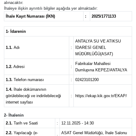
alınacaktır.
İhaleye ilişkin ayrıntılı bilgiler aşağıda yer almaktadır:
Güncel
İhale Kayıt Numarası (İKN)
:
2025/1771133
Kültür & Sanat
1- İdarenin
ANTALYA SU VE ATIKSU
Magazin
1.1.
Adı
:
İDARESİ GENEL
MÜDÜRLÜĞÜ(ASAT)
Resmi İlan
Fabrikalar Mahallesi
1.2.
Adresi
:
Dumlupına KEPEZ/ANTALYA
Sağlık & Yaşam
1.3.
Telefon numarası
:
02423101200
Siyaset
1.4.
İhale dokümanının
görülebileceği ve indirilebileceği
:
https://ekap.kik.gov.tr/EKAP/
internet sayfası
Spor
2- İhalenin
2.1.
Tarih ve Saati
:
12.11.2025 - 14:30
2.2.
Yapılacağı (e-
ASAT Genel Müdürlüğü, İhale Salonu
: