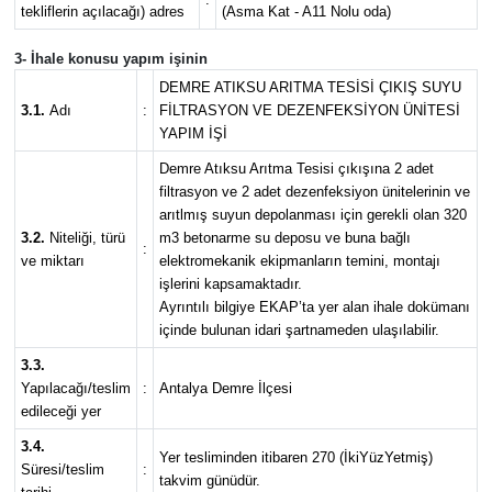
tekliflerin açılacağı) adres
(Asma Kat - A11 Nolu oda)
3- İhale konusu yapım işinin
DEMRE ATIKSU ARITMA TESİSİ ÇIKIŞ SUYU
3.1.
Adı
:
FİLTRASYON VE DEZENFEKSİYON ÜNİTESİ
YAPIM İŞİ
Demre Atıksu Arıtma Tesisi çıkışına 2 adet
filtrasyon ve 2 adet dezenfeksiyon ünitelerinin ve
arıtlmış suyun depolanması için gerekli olan 320
3.2.
Niteliği, türü
m3 betonarme su deposu ve buna bağlı
:
ve miktarı
elektromekanik ekipmanların temini, montajı
işlerini kapsamaktadır.
Ayrıntılı bilgiye EKAP’ta yer alan ihale dokümanı
içinde bulunan idari şartnameden ulaşılabilir.
3.3.
Yapılacağı/teslim
:
Antalya Demre İlçesi
edileceği yer
3.4.
Yer tesliminden itibaren 270 (İkiYüzYetmiş)
Süresi/teslim
:
takvim günüdür.