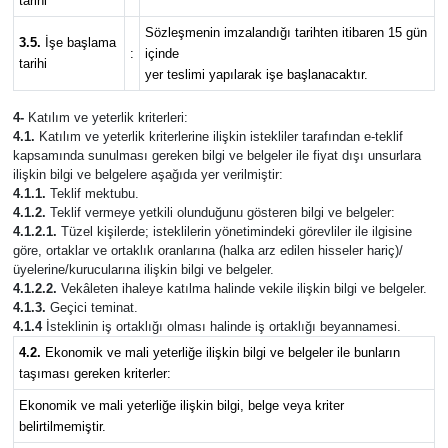
tarihi
Sözleşmenin imzalandığı tarihten itibaren 15 gün
3.5.
İşe başlama
:
içinde
tarihi
yer teslimi yapılarak işe başlanacaktır.
4-
Katılım ve yeterlik kriterleri:
4.1.
Katılım ve yeterlik kriterlerine ilişkin istekliler tarafından e-teklif
kapsamında sunulması gereken bilgi ve belgeler ile fiyat dışı unsurlara
ilişkin bilgi ve belgelere aşağıda yer verilmiştir:
4.1.1.
Teklif mektubu.
4.1.2.
Teklif vermeye yetkili olunduğunu gösteren bilgi ve belgeler:
4.1.2.1.
Tüzel kişilerde; isteklilerin yönetimindeki görevliler ile ilgisine
göre, ortaklar ve ortaklık oranlarına (halka arz edilen hisseler hariç)/
üyelerine/kurucularına ilişkin bilgi ve belgeler.
4.1.2.2.
Vekâleten ihaleye katılma halinde vekile ilişkin bilgi ve belgeler.
4.1.3.
Geçici teminat.
4.1.4
İsteklinin iş ortaklığı olması halinde iş ortaklığı beyannamesi.
4.2.
Ekonomik ve mali yeterliğe ilişkin bilgi ve belgeler ile bunların
taşıması gereken kriterler:
Ekonomik ve mali yeterliğe ilişkin bilgi, belge veya kriter
belirtilmemiştir.