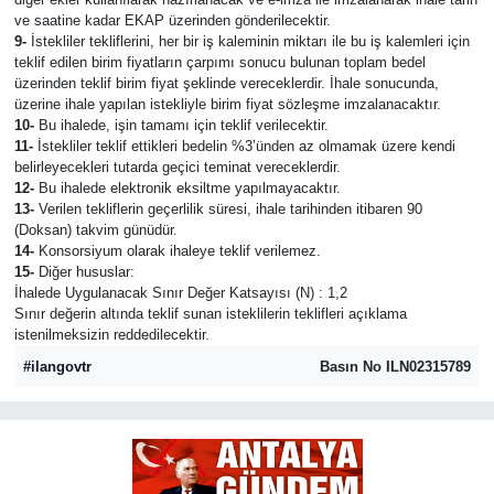
ve saatine kadar EKAP üzerinden gönderilecektir.
9-
İstekliler tekliflerini, her bir iş kaleminin miktarı ile bu iş kalemleri için
teklif edilen birim fiyatların çarpımı sonucu bulunan toplam bedel
üzerinden teklif birim fiyat şeklinde vereceklerdir. İhale sonucunda,
üzerine ihale yapılan istekliyle birim fiyat sözleşme imzalanacaktır.
10-
Bu ihalede, işin tamamı için teklif verilecektir.
11-
İstekliler teklif ettikleri bedelin %3’ünden az olmamak üzere kendi
belirleyecekleri tutarda geçici teminat vereceklerdir.
12-
Bu ihalede elektronik eksiltme yapılmayacaktır.
13-
Verilen tekliflerin geçerlilik süresi, ihale tarihinden itibaren 90
(Doksan) takvim günüdür.
14-
Konsorsiyum olarak ihaleye teklif verilemez.
15-
Diğer hususlar:
İhalede Uygulanacak Sınır Değer Katsayısı (N) : 1,2
Sınır değerin altında teklif sunan isteklilerin teklifleri açıklama
istenilmeksizin reddedilecektir.
#ilangovtr
Basın No ILN02315789