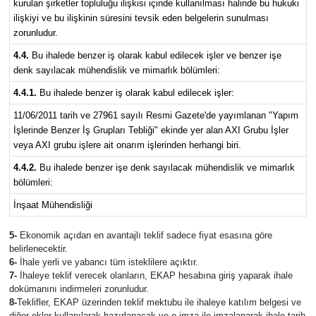
kurulan şirketler topluluğu ilişkisi içinde kullanılması halinde bu hukuki
ilişkiyi ve bu ilişkinin süresini tevsik eden belgelerin sunulması
zorunludur.
4.4.
Bu ihalede benzer iş olarak kabul edilecek işler ve benzer işe
denk sayılacak mühendislik ve mimarlık bölümleri:
4.4.1.
Bu ihalede benzer iş olarak kabul edilecek işler:
11/06/2011 tarih ve 27961 sayılı Resmi Gazete'de yayımlanan "Yapım
İşlerinde Benzer İş Grupları Tebliği" ekinde yer alan AXI Grubu İşler
veya AXI grubu işlere ait onarım işlerinden herhangi biri.
4.4.2.
Bu ihalede benzer işe denk sayılacak mühendislik ve mimarlık
bölümleri:
İnşaat Mühendisliği
5-
Ekonomik açıdan en avantajlı teklif sadece fiyat esasına göre
belirlenecektir.
6-
İhale yerli ve yabancı tüm isteklilere açıktır.
7-
İhaleye teklif verecek olanların, EKAP hesabına giriş yaparak ihale
dokümanını indirmeleri zorunludur.
8-
Teklifler, EKAP üzerinden teklif mektubu ile ihaleye katılım belgesi ve
diğer ekler kullanılarak hazırlanacak ve e-imza ile imzalanarak ihale tarih