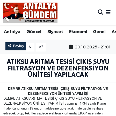
Antalya
Antalya Nöbetçi Eczaneler
Antalya
Güncel
Siyaset
Ekonomi
Genel
A
Asayiş
Antalya Hava Durumu
Bilim & Teknoloji
Antalya Namaz Vakitleri
Paylaş
-
+
20.10.2025 - 21:01
A
A
Bölge
Antalya Trafik Yoğunluk Haritası
ATIKSU ARITMA TESİSİ ÇIKIŞ SUYU
FİLTRASYON VE DEZENFEKSİYON
EĞİTİM
Süper Lig Puan Durumu ve Fikstür
ÜNİTESİ YAPILACAK
Ekonomi
Tüm Manşetler
DEMRE ATIKSU ARITMA TESİSİ ÇIKIŞ SUYU FİLTRASYON VE
DEZENFEKSİYON ÜNİTESİ YAPIM İŞİ
DEMRE ATIKSU ARITMA TESİSİ ÇIKIŞ SUYU FİLTRASYON VE
Genel
Son Dakika Haberleri
DEZENFEKSİYON ÜNİTESİ YAPIM İŞİ yapım işi 4734 sayılı Kamu
İhale Kanununun 19 uncu maddesine göre açık ihale usulü ile ihale
Görüntülü Haber
Haber Arşivi
edilecek olup, teklifler sadece elektronik ortamda EKAP üzerinden