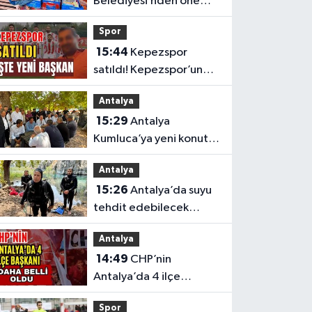
Belediyesi’nden önemli
eğitim
Spor
15:44
Kepezspor
satıldı! Kepezspor’un
yeni başkanı kim? İşte
Antalya
yeni başkan
15:29
Antalya
Kumluca’ya yeni konut
müjdesi
Antalya
15:26
Antalya’da suyu
tehdit edebilecek
atıklara karşı güçlü iş
Antalya
birliği
14:49
CHP’nin
Antalya’da 4 ilçe
başkanı daha belli oldu
Spor