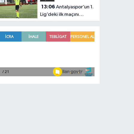
13:06
Antalyaspor’un 1.
Lig’deki ilk maçını
yönetecek hakem belli
oldu