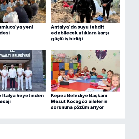
umluca’ya yeni
Antalya’da suyu tehdit
desi
edebilecek atıklara karşı
güçlü iş birliği
e İtalya heyetinden
Kepez Belediye Başkanı
esajı
Mesut Kocagöz ailelerin
sorununa çözüm arıyor