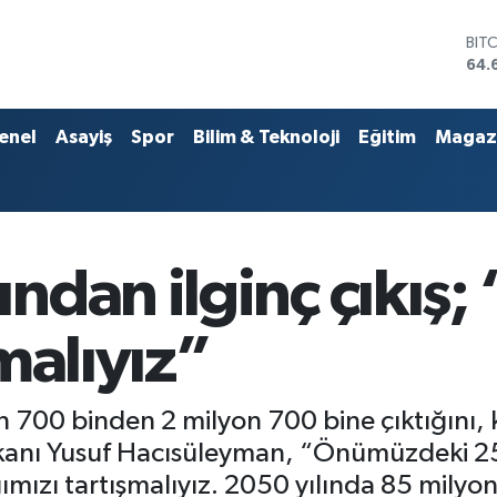
DO
47,
EU
55,
STE
enel
Asayiş
Spor
Bilim & Teknoloji
Eğitim
Magaz
64,
GRA
651
BİS
13.
BIT
ndan ilginç çıkış;
64.
malıyız”
700 binden 2 milyon 700 bine çıktığını, ke
şkanı Yusuf Hacısüleyman, “Önümüzdeki 25 
ızı tartışmalıyız. 2050 yılında 85 milyon t