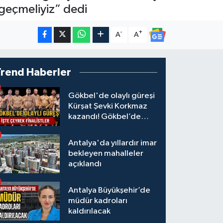
geçmeliyiz” dedi
-
+
A
A
Trend Haberler
Gökbel'de olaylı güreşi
Kürşat Şevki Korkmaz
kazandı! Gökbel’de
çeyrek finalistler belli
oldu... Megastar Ali
Antalya'da yıllardır imar
Gürbüz elendi!
bekleyen mahalleler
açıklandı
Antalya Büyükşehir’de
müdür kadroları
kaldırılacak