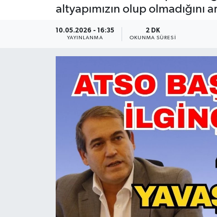
altyapımızın olup olmadığını 
Güncel
10.05.2026 - 16:35
2 DK
YAYINLANMA
OKUNMA SÜRESI
Kültür & Sanat
Magazin
Resmi İlan
Sağlık & Yaşam
Siyaset
Spor