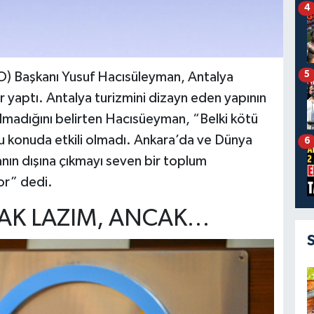
4
5
O) Başkanı Yusuf Hacısüleyman, Antalya
lar yaptı. Antalya turizmini dizayn eden yapının
lmadığını belirten Hacısüeyman, “Belki kötü
u konuda etkili olmadı. Ankara’da ve Dünya
6
anın dışına çıkmayı seven bir toplum
yor” dedi.
AK LAZIM, ANCAK…