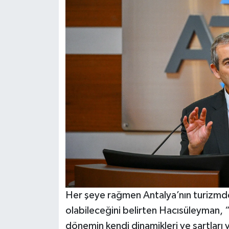
Her şeye rağmen Antalya’nın turizmde 
olabileceğini belirten Hacısüleyman, 
dönemin kendi dinamikleri ve şartları v