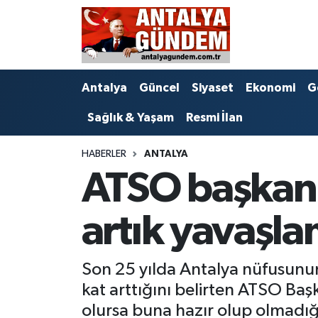
Antalya
Antalya Nöbetçi Eczaneler
Antalya
Güncel
Siyaset
Ekonomi
G
Asayiş
Antalya Hava Durumu
Sağlık & Yaşam
Resmi İlan
Bilim & Teknoloji
Antalya Namaz Vakitleri
HABERLER
ANTALYA
Bölge
Antalya Trafik Yoğunluk Haritası
ATSO başkanı
EĞİTİM
Süper Lig Puan Durumu ve Fikstür
artık yavaşla
Ekonomi
Tüm Manşetler
Son 25 yılda Antalya nüfusunun 
Genel
Son Dakika Haberleri
kat arttığını belirten ATSO Ba
Görüntülü Haber
Haber Arşivi
olursa buna hazır olup olmadığım