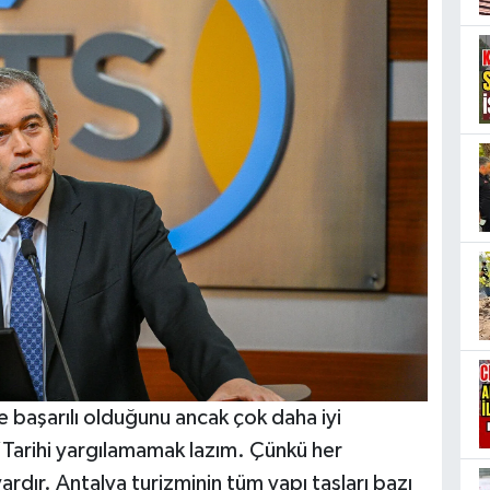
başarılı olduğunu ancak çok daha iyi
“Tarihi yargılamamak lazım. Çünkü her
ardır. Antalya turizminin tüm yapı taşları bazı