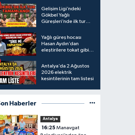
Gelişim Ligi’ndeki
Gökbel Yağlı
Güreşleri’nde ilk tur
tamamlandı
Yağlı güreş hocası
Hasan Aydın’dan
eleştirilere tokat gibi
yanıt
Antalya’da 2 Ağustos
2026 elektrik
kesintilerinin tam listesi
Son Haberler
Antalya
16:25
Manavgat