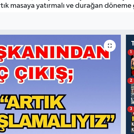
artık masaya yatırmalı ve durağan döneme 
1
2
3