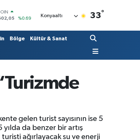
°
LAR
33
Konyaaltı
5986
%0.06
RO
0700
%0.1
RLİN
in
Bölge
Kültür & Sanat
2438
%0.21
M ALTIN
3.94
%0.32
T100
768
%48
COIN
 “Turizmde
602,05
%0.69
nte gelen turist sayısının ise 5
yılda da benzer bir artış
uristi ağırlayacak su ve enerji