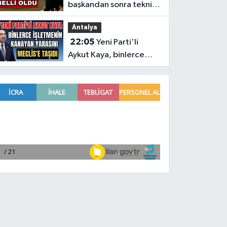
başkandan sonra teknik
adam da belli oldu
Antalya
22:05
Yeni Parti'li
Aykut Kaya, binlerce
işletmenin kanayan
yarasını Meclis'e taşıdı