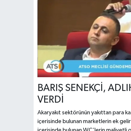
BARIŞ SENEKÇİ, ADL
VERDİ
Akaryakıt sektörünün yakıttan para k
içerisinde bulunan marketlerin ek geli
içerisinde bulunan WC’lerin maliyetli