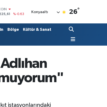
°
LAR
26
Konyaaltı
7143
%0.16
RO
0317
%-0.02
RLİN
in
Bölge
Kültür & Sanat
2463
%0.07
M ALTIN
0.40
%0.45
T100
799
%70
COIN
 Adlıhan
225,61
%-0.63
bulmuyorum"
ıt istasyonlarındaki