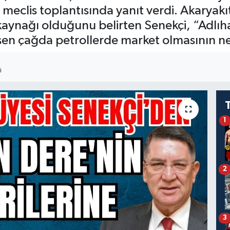
e meclis toplantısında yanıt verdi. Akaryak
r kaynağı olduğunu belirten Senekçi, “Adlı
n çağda petrollerde market olmasının ne gi
I
1
2
3