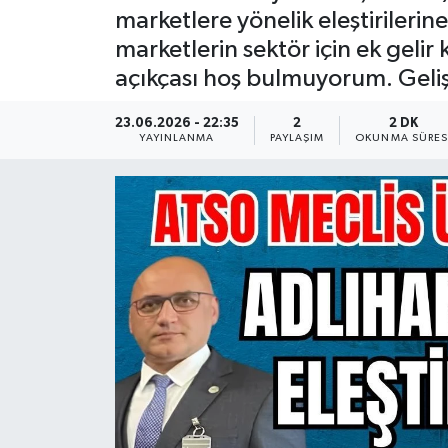
marketlere yönelik eleştirilerin
Güncel
marketlerin sektör için ek geli
açıkçası hoş bulmuyorum. Gelişe
Kültür & Sanat
23.06.2026 - 22:35
2
2 DK
Magazin
YAYINLANMA
PAYLAŞIM
OKUNMA SÜRES
Resmi İlan
Sağlık & Yaşam
Siyaset
Spor