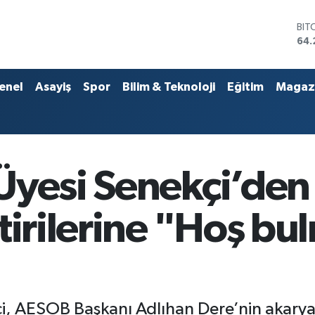
DO
47,
EU
55,
STE
enel
Asayiş
Spor
Bilim & Teknoloji
Eğitim
Magaz
64,
GRA
651
BİS
13.
BIT
Üyesi Senekçi’den
64.
ştirilerine "Hoş 
i, AESOB Başkanı Adlıhan Dere’nin akaryak