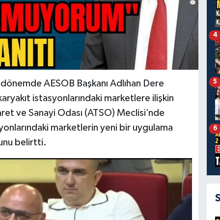
4
5
on dönemde AESOB Başkanı Adlıhan Dere
aryakıt istasyonlarındaki marketlere ilişkin
icaret ve Sanayi Odası (ATSO) Meclisi’nde
yonlarındaki marketlerin yeni bir uygulama
6
nu belirtti.