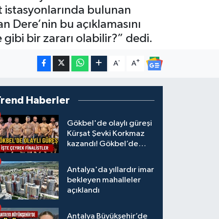
ıt istasyonlarında bulunan
han Dere’nin bu açıklamasını
bi bir zararı olabilir?” dedi.
-
+
A
A
Trend Haberler
Gökbel'de olaylı güreşi
Kürşat Şevki Korkmaz
kazandı! Gökbel’de
çeyrek finalistler belli
oldu... Megastar Ali
Antalya'da yıllardır imar
Gürbüz elendi!
bekleyen mahalleler
açıklandı
Antalya Büyükşehir’de