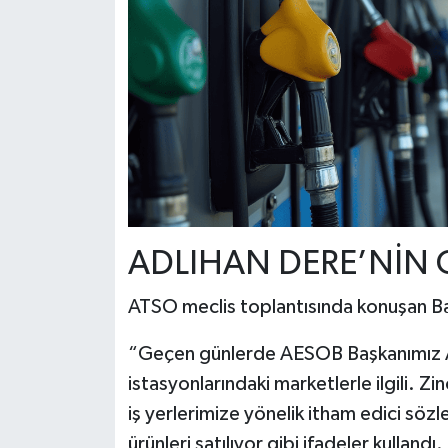
ADLIHAN DERE’NİN O
ATSO meclis toplantısında konuşan Bar
“Geçen günlerde AESOB Başkanımız Adl
istasyonlarındaki marketlerle ilgili. Z
iş yerlerimize yönelik itham edici söz
ürünleri satılıyor gibi ifadeler kullandı.