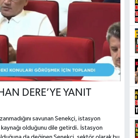
IHAN DERE’YE YANIT
azanmadığını savunan Senekçi, istasyon
r kaynağı olduğunu dile getirdi. İstasyon
 olduğuna da değinen Senekçi, sektör olarak bu