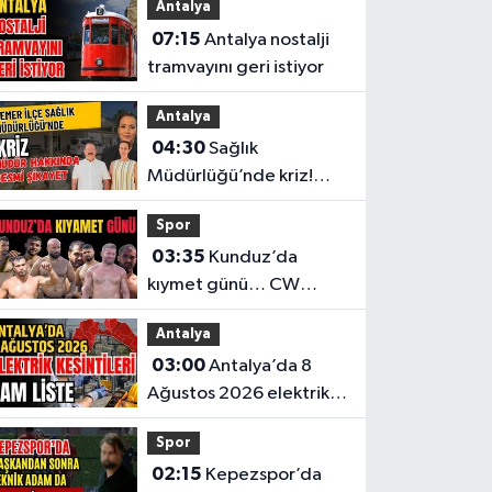
Antalya
07:15
Antalya nostalji
tramvayını geri istiyor
Antalya
04:30
Sağlık
Müdürlüğü’nde kriz!
Müdür hakkında resmi
Spor
şikayet
03:35
Kunduz’da
kıymet günü… CW
Enerji Yağlı Güreş
Antalya
Ligi’nin 6. Etabı öncesi
03:00
Antalya’da 8
nefesler tutuldu
Ağustos 2026 elektrik
kesintilerinin tam listesi
Spor
02:15
Kepezspor’da