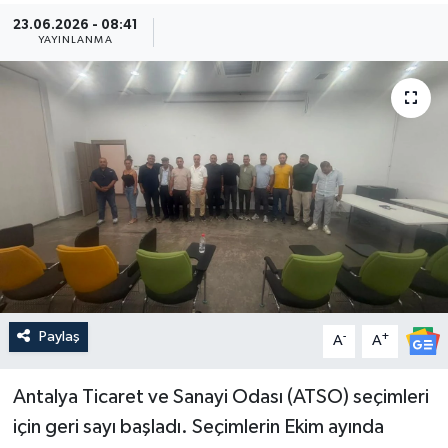
23.06.2026 - 08:41
Güncel
YAYINLANMA
Kültür & Sanat
Magazin
Resmi İlan
Sağlık & Yaşam
Siyaset
Paylaş
-
+
Spor
A
A
Antalya Ticaret ve Sanayi Odası (ATSO) seçimleri
için geri sayı başladı. Seçimlerin Ekim ayında