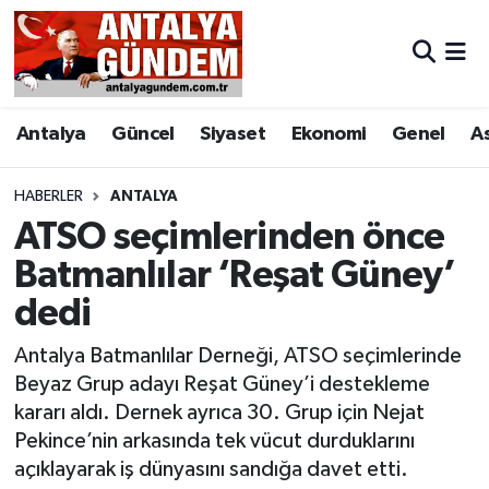
Antalya
Antalya Nöbetçi Eczaneler
Antalya
Güncel
Siyaset
Ekonomi
Genel
A
Asayiş
Antalya Hava Durumu
Bilim & Teknoloji
Antalya Namaz Vakitleri
HABERLER
ANTALYA
ATSO seçimlerinden önce
Bölge
Antalya Trafik Yoğunluk Haritası
Batmanlılar ‘Reşat Güney’
dedi
EĞİTİM
Süper Lig Puan Durumu ve Fikstür
Antalya Batmanlılar Derneği, ATSO seçimlerinde
Ekonomi
Tüm Manşetler
Beyaz Grup adayı Reşat Güney’i destekleme
kararı aldı. Dernek ayrıca 30. Grup için Nejat
Genel
Son Dakika Haberleri
Pekince’nin arkasında tek vücut durduklarını
açıklayarak iş dünyasını sandığa davet etti.
Görüntülü Haber
Haber Arşivi