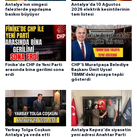
Antalya’nın simgesi
Antalya’da 10 Ağustos
falezlerde yapılaşma
2026 elektrik kesintilerinin
baskısı büyüyor
tam listesi
Finike’de CHP ile Yeni Parti
CHP’li Muratpaşa Belediye
arasında bina gerilimi sona
Başkanı Ümit Uysal
erdi
TBMM’deki yasaya tepki
gösterdi
Yarbay Tolga Coşkun
Antalya Kepez’de siyasetin
Antalya’ya veda etti
yeni adresi Anahtar Parti