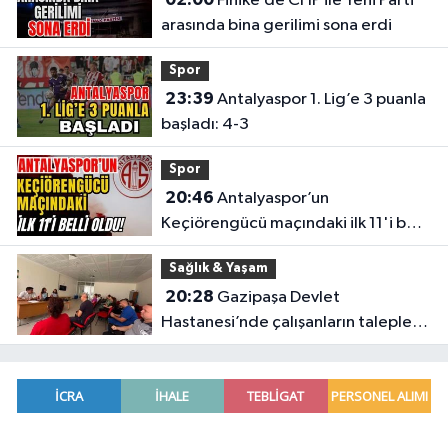
Finike’de CHP ile Yeni Parti
arasında bina gerilimi sona erdi
Spor
23:39
Antalyaspor 1. Lig’e 3 puanla
başladı: 4-3
Spor
20:46
Antalyaspor’un
Keçiörengücü maçındaki ilk 11'i belli
oldu!
Sağlık & Yaşam
20:28
Gazipaşa Devlet
Hastanesi’nde çalışanların talepleri
masaya yatırıldı