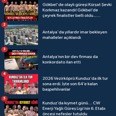
1
Gökbel'de olaylı güreşi Kürşat Şevki
Korkmaz kazandı! Gökbel’de
çeyrek finalistler belli oldu...
Megastar Ali Gürbüz elendi!
2
Antalya'da yıllardır imar bekleyen
mahalleler açıklandı
3
Antalya’nın bir dev firması da
konkordato ilan etti
4
2026 Vezirköprü Kunduz’da ilk tur
sona erdi. İşte son 64’e kalan
başpehlivanlar
5
Kunduz’da kıymet günü… CW
Enerji Yağlı Güreş Ligi’nin 6. Etabı
öncesi nefesler tutuldu