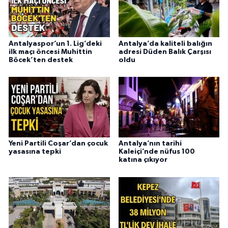
Antalyaspor’un 1. Lig’deki
Antalya’da kaliteli balığın
ilk maçı öncesi Muhittin
adresi Düden Balık Çarşısı
Böcek’ten destek
oldu
Yeni Partili Coşar’dan çocuk
Antalya’nın tarihi
yasasına tepki
Kaleiçi’nde nüfus 100
katına çıkıyor