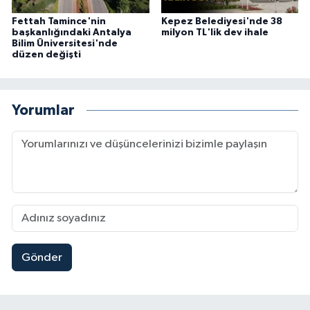
Fettah Tamince'nin
Kepez Belediyesi'nde 38
başkanlığındaki Antalya
milyon TL'lik dev ihale
Bilim Üniversitesi'nde
düzen değişti
Yorumlar
Gönder