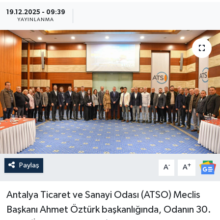
19.12.2025 - 09:39
Güncel
YAYINLANMA
Kültür & Sanat
Magazin
Resmi İlan
Sağlık & Yaşam
Siyaset
Paylaş
-
+
Spor
A
A
Antalya Ticaret ve Sanayi Odası (ATSO) Meclis
Başkanı Ahmet Öztürk başkanlığında, Odanın 30.