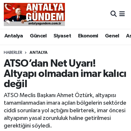
Antalya
Antalya Nöbetçi Eczaneler
Antalya
Güncel
Siyaset
Ekonomi
Genel
A
Asayiş
Antalya Hava Durumu
Bilim & Teknoloji
Antalya Namaz Vakitleri
HABERLER
ANTALYA
ATSO’dan Net Uyarı!
Bölge
Antalya Trafik Yoğunluk Haritası
Altyapı olmadan imar kalıcı
değil
EĞİTİM
Süper Lig Puan Durumu ve Fikstür
ATSO Meclis Başkanı Ahmet Öztürk, altyapısı
Ekonomi
Tüm Manşetler
tamamlanmadan imara açılan bölgelerin sektörde
ciddi sorunlara yol açtığını belirterek, imar öncesi
Genel
Son Dakika Haberleri
altyapının yasal zorunluluk haline getirilmesi
gerektiğini söyledi.
Görüntülü Haber
Haber Arşivi