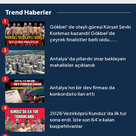
Trend Haberler
1
Gökbel'de olaylı güreşi Kürşat Şevki
Korkmaz kazandı! Gökbel’de
çeyrek finalistler belli oldu...
Megastar Ali Gürbüz elendi!
2
Antalya'da yıllardır imar bekleyen
mahalleler açıklandı
3
Antalya’nın bir dev firması da
konkordato ilan etti
4
2026 Vezirköprü Kunduz’da ilk tur
sona erdi. İşte son 64’e kalan
başpehlivanlar