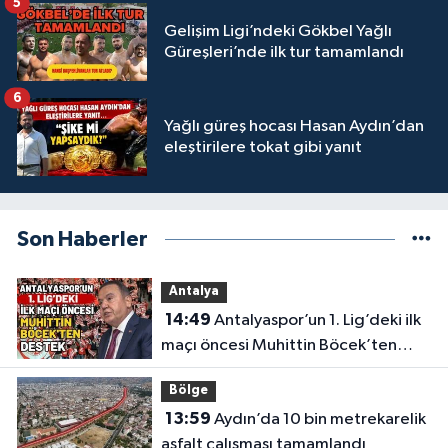
5
Gelişim Ligi’ndeki Gökbel Yağlı
Güreşleri’nde ilk tur tamamlandı
6
Yağlı güreş hocası Hasan Aydın’dan
eleştirilere tokat gibi yanıt
Son Haberler
Antalya
14:49
Antalyaspor’un 1. Lig’deki ilk
maçı öncesi Muhittin Böcek’ten
destek
Bölge
13:59
Aydın’da 10 bin metrekarelik
asfalt çalışması tamamlandı