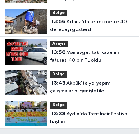
Bölge
13:56
Adana’da termometre 40
dereceyi gösterdi
Asayiş
13:50
Manavgat’taki kazanın
faturası 40 bin TL oldu
Bölge
13:43
Akbük'te yol yapım
çalışmalarını genişletildi
Bölge
13:38
Aydın’da Taze İncir Festivali
başladı