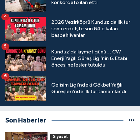
konkordato ilan etti
4
2026 Vezirköprü Kunduz’da ilk tur
sona erdi. İşte son 64’e kalan
başpehlivanlar
5
Kunduz’da kıymet günü… CW
Enerji Yağlı Güreş Ligi’nin 6. Etabı
öncesi nefesler tutuldu
6
Gelişim Ligi’ndeki Gökbel Yağlı
Güreşleri’nde ilk tur tamamlandı
Son Haberler
Siyaset