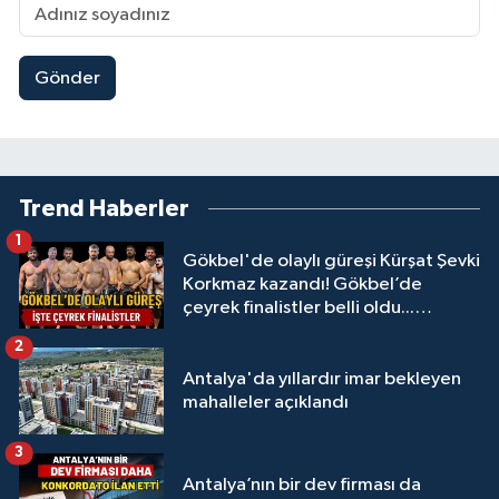
Gönder
Trend Haberler
1
Gökbel'de olaylı güreşi Kürşat Şevki
Korkmaz kazandı! Gökbel’de
çeyrek finalistler belli oldu...
Megastar Ali Gürbüz elendi!
2
Antalya'da yıllardır imar bekleyen
mahalleler açıklandı
3
Antalya’nın bir dev firması da