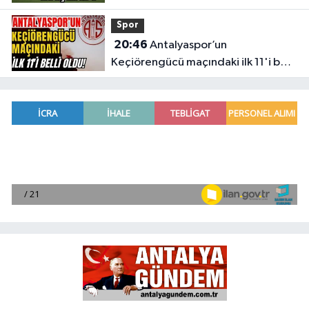
Spor
20:46
Antalyaspor’un
Keçiörengücü maçındaki ilk 11'i belli
oldu!