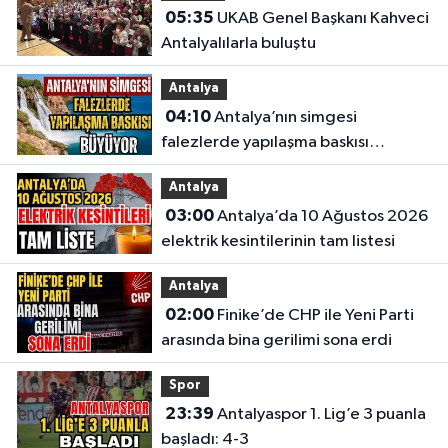
05:35
UKAB Genel Başkanı Kahveci
Antalyalılarla buluştu
Antalya
04:10
Antalya’nın simgesi
falezlerde yapılaşma baskısı
büyüyor
Antalya
03:00
Antalya’da 10 Ağustos 2026
elektrik kesintilerinin tam listesi
Antalya
02:00
Finike’de CHP ile Yeni Parti
arasında bina gerilimi sona erdi
Spor
23:39
Antalyaspor 1. Lig’e 3 puanla
başladı: 4-3