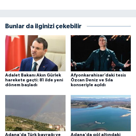
Bunlar da ilginizi çekebilir
Adalet Bakanı Akın Gürlek
Afyonkarahisar’daki tesis
harekete geçti: 81 ilde yeni
Özcan Deniz ve Sıla
dönem başladı
konseriyle açıldı
Adana’da Türk bayrağı ve
Adana’da göl altındaki