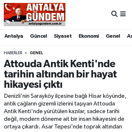
Antalya
Antalya Nöbetçi Eczaneler
Antalya
Güncel
Siyaset
Ekonomi
Genel
A
Asayiş
Antalya Hava Durumu
Bilim & Teknoloji
Antalya Namaz Vakitleri
HABERLER
GENEL
Attouda Antik Kenti'nde
Bölge
Antalya Trafik Yoğunluk Haritası
tarihin altından bir hayat
hikayesi çıktı
EĞİTİM
Süper Lig Puan Durumu ve Fikstür
Denizli'nin Sarayköy ilçesine bağlı Hisar köyünde,
Ekonomi
Tüm Manşetler
antik çağların gizemli izlerini taşıyan Attouda
Antik Kenti'nde yürütülen kazılar, sadece tarihi
Genel
Son Dakika Haberleri
değil, modern döneme ait bir insan hikayesini de
ortaya çıkardı. Asar Tepesi'nde toprak altından
Görüntülü Haber
Haber Arşivi