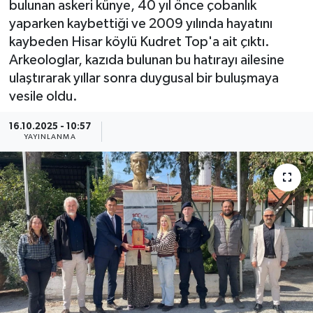
bulunan askeri künye, 40 yıl önce çobanlık
yaparken kaybettiği ve 2009 yılında hayatını
Güncel
kaybeden Hisar köylü Kudret Top'a ait çıktı.
Arkeologlar, kazıda bulunan bu hatırayı ailesine
Kültür & Sanat
ulaştırarak yıllar sonra duygusal bir buluşmaya
vesile oldu.
Magazin
16.10.2025 - 10:57
Resmi İlan
YAYINLANMA
Sağlık & Yaşam
Siyaset
Spor