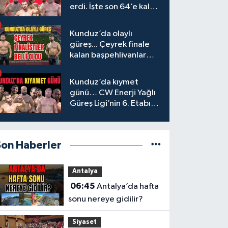
erdi. İşte son 64’e kalan
başpehlivanlar
Kunduz’da olaylı
güreş... Çeyrek finale
kalan başpehlivanlar
belli oldu
Kunduz’da kıymet
günü… CW Enerji Yağlı
Güreş Ligi’nin 6. Etabı
öncesi nefesler tutuldu
Son Haberler
Antalya
06:45
Antalya’da hafta
sonu nereye gidilir?
Siyaset