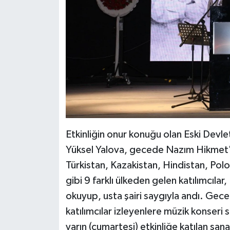
Etkinliğin onur konuğu olan Eski Devle
Yüksel Yalova, gecede Nazım Hikmet'i
Türkistan, Kazakistan, Hindistan, Pol
gibi 9 farklı ülkeden gelen katılımcılar
okuyup, usta şairi saygıyla andı. Geced
katılımcılar izleyenlere müzik konser
yarın (cumartesi) etkinliğe katılan san