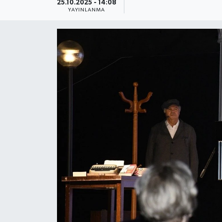
25.10.2025 - 14:08
YAYINLANMA
Güncel
Kültür & Sanat
Magazin
Resmi İlan
Sağlık & Yaşam
Siyaset
Spor