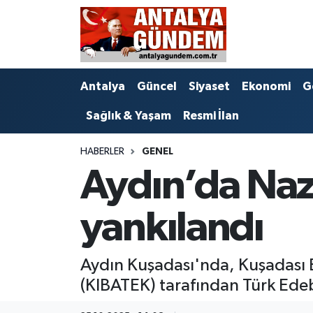
Antalya
Antalya Nöbetçi Eczaneler
Antalya
Güncel
Siyaset
Ekonomi
G
Asayiş
Antalya Hava Durumu
Sağlık & Yaşam
Resmi İlan
Bilim & Teknoloji
Antalya Namaz Vakitleri
HABERLER
GENEL
Bölge
Antalya Trafik Yoğunluk Haritası
Aydın’da Nazı
EĞİTİM
Süper Lig Puan Durumu ve Fikstür
yankılandı
Ekonomi
Tüm Manşetler
Aydın Kuşadası'nda, Kuşadası B
Genel
Son Dakika Haberleri
(KIBATEK) tarafından Türk Edebi
Görüntülü Haber
Haber Arşivi