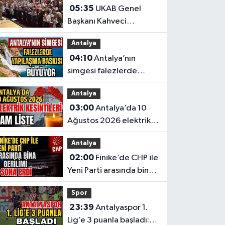
05:35
UKAB Genel
Başkanı Kahveci
Antalyalılarla buluştu
Antalya
04:10
Antalya’nın
simgesi falezlerde
yapılaşma baskısı
Antalya
büyüyor
03:00
Antalya’da 10
Ağustos 2026 elektrik
kesintilerinin tam listesi
Antalya
02:00
Finike’de CHP ile
Yeni Parti arasında bina
gerilimi sona erdi
Spor
23:39
Antalyaspor 1.
Lig’e 3 puanla başladı: