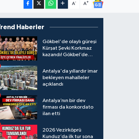
-
+
A
A
Trend Haberler
Gökbel'de olaylı güreşi
Kürşat Şevki Korkmaz
kazandı! Gökbel’de
çeyrek finalistler belli
oldu... Megastar Ali
Antalya'da yıllardır imar
Gürbüz elendi!
bekleyen mahalleler
açıklandı
Antalya’nın bir dev
firması da konkordato
ilan etti
2026 Vezirköprü
Kunduz’da ilk tur sona