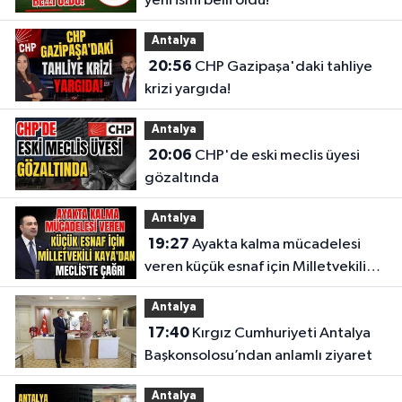
yeni ismi belli oldu!
Antalya
20:56
CHP Gazipaşa'daki tahliye
krizi yargıda!
Antalya
20:06
CHP'de eski meclis üyesi
gözaltında
Antalya
19:27
Ayakta kalma mücadelesi
veren küçük esnaf için Milletvekili
Kaya'dan Meclis'te çağrı
Antalya
17:40
Kırgız Cumhuriyeti Antalya
Başkonsolosu’ndan anlamlı ziyaret
Antalya