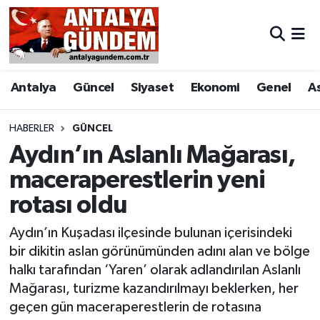
Antalya
Antalya Nöbetçi Eczaneler
Antalya
Güncel
Siyaset
Ekonomi
Genel
A
Asayiş
Antalya Hava Durumu
Bilim & Teknoloji
Antalya Namaz Vakitleri
HABERLER
GÜNCEL
Aydın’ın Aslanlı Mağarası,
Bölge
Antalya Trafik Yoğunluk Haritası
maceraperestlerin yeni
rotası oldu
EĞİTİM
Süper Lig Puan Durumu ve Fikstür
Aydın’ın Kuşadası ilçesinde bulunan içerisindeki
Ekonomi
Tüm Manşetler
bir dikitin aslan görünümünden adını alan ve bölge
halkı tarafından ‘Yaren’ olarak adlandırılan Aslanlı
Genel
Son Dakika Haberleri
Mağarası, turizme kazandırılmayı beklerken, her
geçen gün maceraperestlerin de rotasına
Görüntülü Haber
Haber Arşivi