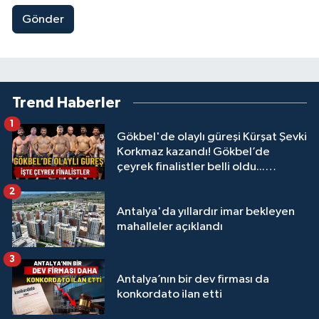
Gönder
Trend Haberler
1
Gökbel'de olaylı güreşi Kürşat Şevki
Korkmaz kazandı! Gökbel’de
çeyrek finalistler belli oldu...
Megastar Ali Gürbüz elendi!
2
Antalya'da yıllardır imar bekleyen
mahalleler açıklandı
3
Antalya’nın bir dev firması da
konkordato ilan etti