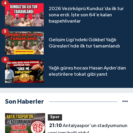
4
2026 Vezirköprü Kunduz’da ilk tur
sona erdi. İşte son 64’e kalan
başpehlivanlar
5
Gelişim Ligi’ndeki Gökbel Yağlı
Güreşleri’nde ilk tur tamamlandı
6
Yağlı güreş hocası Hasan Aydın’dan
eleştirilere tokat gibi yanıt
Son Haberler
Spor
21:10
Antalyaspor'un stadyumunun