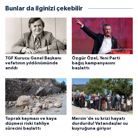
Bunlar da ilginizi çekebilir
TGF Kurucu Genel Başkanı
Özgür Özel, Yeni Parti
vefatının yıldönümünde
bağış kampanyasını
anıldı
başlattı
Toprak kayması ve kaya
Mersin'de su krizi hayatı
düşmesi riski tahliye
durdurdu! Vatandaşlar su
sürecini başlattı
kuyruğuna giriyor