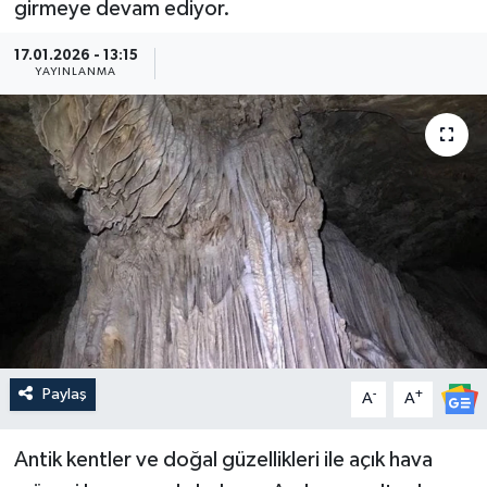
girmeye devam ediyor.
Güncel
17.01.2026 - 13:15
YAYINLANMA
Kültür & Sanat
Magazin
Resmi İlan
Sağlık & Yaşam
Siyaset
Spor
Paylaş
-
+
A
A
Antik kentler ve doğal güzellikleri ile açık hava