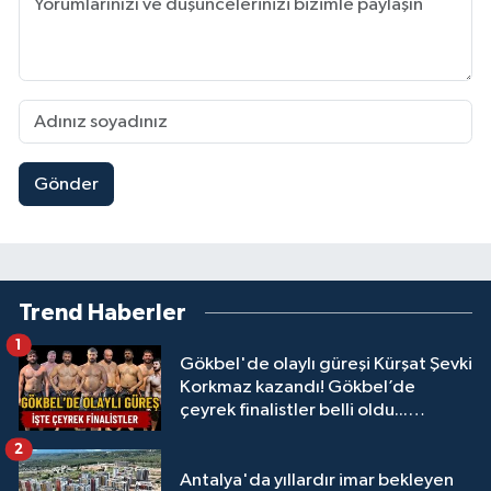
Gönder
Trend Haberler
1
Gökbel'de olaylı güreşi Kürşat Şevki
Korkmaz kazandı! Gökbel’de
çeyrek finalistler belli oldu...
Megastar Ali Gürbüz elendi!
2
Antalya'da yıllardır imar bekleyen