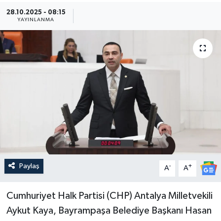
28.10.2025 - 08:15
Güncel
YAYINLANMA
Kültür & Sanat
Magazin
Resmi İlan
Sağlık & Yaşam
Siyaset
Paylaş
-
+
Spor
A
A
Cumhuriyet Halk Partisi (CHP) Antalya Milletvekili
Aykut Kaya, Bayrampaşa Belediye Başkanı Hasan