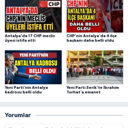
Antalya’da 17 CHP meclis
CHP’nin Antalya’da 4 ilçe
üyesi istifa etti
başkanı daha belli oldu
Yeni Parti’nin Antalya
Yeni Parti Serik’te İbrahim
kadrosu belli oldu
Turhat’a emanet
Yorumlar