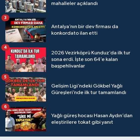
mahalleler açıklandı
3
Antalya’nın bir dev firması da
konkordato ilan etti
4
2026 Vezirköprü Kunduz’da ilk tur
sona erdi. İşte son 64’e kalan
başpehlivanlar
5
Gelişim Ligi’ndeki Gökbel Yağlı
Güreşleri’nde ilk tur tamamlandı
6
Yağlı güreş hocası Hasan Aydın’dan
eleştirilere tokat gibi yanıt