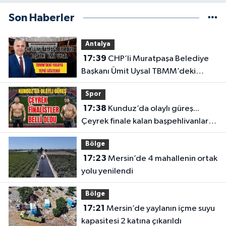
Son Haberler
Antalya
17:39
CHP’li Muratpaşa Belediye
Başkanı Ümit Uysal TBMM’deki
yasaya tepki gösterdi
Spor
17:38
Kunduz’da olaylı güreş...
Çeyrek finale kalan başpehlivanlar
belli oldu
Bölge
17:23
Mersin’de 4 mahallenin ortak
yolu yenilendi
Bölge
17:21
Mersin’de yaylanın içme suyu
kapasitesi 2 katına çıkarıldı