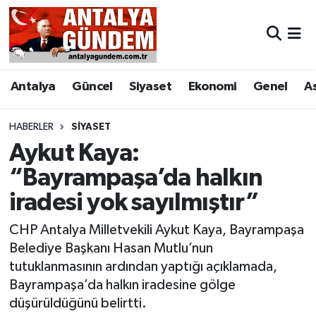
Antalya
Antalya Nöbetçi Eczaneler
Antalya
Güncel
Siyaset
Ekonomi
Genel
A
Asayiş
Antalya Hava Durumu
Bilim & Teknoloji
Antalya Namaz Vakitleri
HABERLER
SIYASET
Aykut Kaya:
Bölge
Antalya Trafik Yoğunluk Haritası
“Bayrampaşa’da halkın
iradesi yok sayılmıştır”
EĞİTİM
Süper Lig Puan Durumu ve Fikstür
CHP Antalya Milletvekili Aykut Kaya, Bayrampaşa
Ekonomi
Tüm Manşetler
Belediye Başkanı Hasan Mutlu’nun
tutuklanmasının ardından yaptığı açıklamada,
Genel
Son Dakika Haberleri
Bayrampaşa’da halkın iradesine gölge
düşürüldüğünü belirtti.
Görüntülü Haber
Haber Arşivi