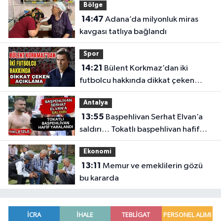
Bölge
14:47
Adana’da milyonluk miras
kavgası tatlıya bağlandı
Spor
14:21
Bülent Korkmaz’dan iki
futbolcu hakkında dikkat çeken
açıklama
Antalya
13:55
Başpehlivan Serhat Elvan’a
saldırı… Tokatlı başpehlivan hafif
yaralandı
Ekonomi
13:11
Memur ve emeklilerin gözü
bu kararda