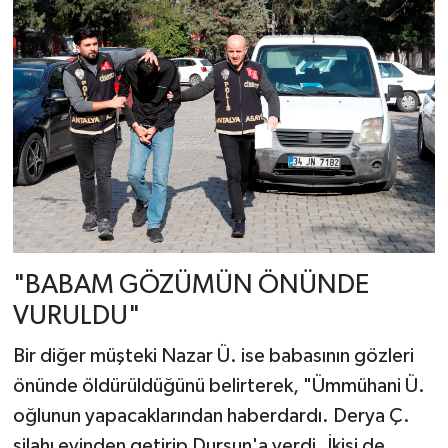
"BABAM GÖZÜMÜN ÖNÜNDE
VURULDU"
Bir diğer müşteki Nazar Ü. ise babasının gözleri
önünde öldürüldüğünü belirterek, "Ümmühani Ü.
oğlunun yapacaklarından haberdardı. Derya Ç.
silahı evinden getirip Dursun'a verdi. İkisi de