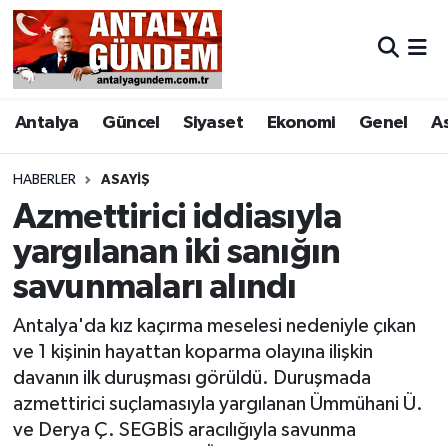
Antalya
Antalya Nöbetçi Eczaneler
Antalya
Güncel
Siyaset
Ekonomi
Genel
A
Asayiş
Antalya Hava Durumu
Bilim & Teknoloji
Antalya Namaz Vakitleri
HABERLER
ASAYIŞ
Azmettirici iddiasıyla
Bölge
Antalya Trafik Yoğunluk Haritası
yargılanan iki sanığın
savunmaları alındı
EĞİTİM
Süper Lig Puan Durumu ve Fikstür
Antalya'da kız kaçırma meselesi nedeniyle çıkan
Ekonomi
Tüm Manşetler
ve 1 kişinin hayattan koparma olayına ilişkin
davanın ilk duruşması görüldü. Duruşmada
Genel
Son Dakika Haberleri
azmettirici suçlamasıyla yargılanan Ümmühani Ü.
ve Derya Ç. SEGBİS aracılığıyla savunma
Görüntülü Haber
Haber Arşivi