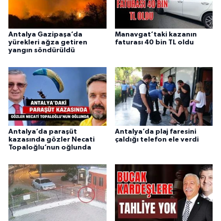
Antalya Gazipaşa’da
Manavgat’taki kazanın
yürekleri ağza getiren
faturası 40 bin TL oldu
yangın söndürüldü
Antalya’da paraşüt
Antalya’da plaj faresini
kazasında gözler Necati
çaldığı telefon ele verdi
Topaloğlu’nun oğlunda