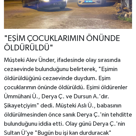
"EŞİM ÇOCUKLARIMIN ÖNÜNDE
ÖLDÜRÜLDÜ"
Müşteki Alev Ünder, ifadesinde olay sırasında
cezaevinde bulunduğunu belirterek, "Eşimin
öldürüldüğünü cezaevinde duydum. Eşim
çocuklarımın önünde öldürüldü. Eşimi öldürenler
Ümmühani Ü., Derya Ç. ve Dursun A.'dır.
Şikayetçiyim" dedi. Müşteki Aslı Ü., babasının
öldürülmesinden önce sanık Derya Ç.'nin tehditte
bulunduğunu iddia etti. Olay günü Derya Ç.'nin
Sultan Ü'ye "Bugün bu işi kan durduracak"