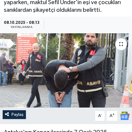
yaparken, maktul Sefil Ünder'in eşi ve çocukları
sanıklardan şikayetçi olduklarını belirtti.
Güncel
08.10.2025 - 08:13
Kültür & Sanat
YAYINLANMA
Magazin
Resmi İlan
Sağlık & Yaşam
Siyaset
Spor
Paylaş
-
+
A
A