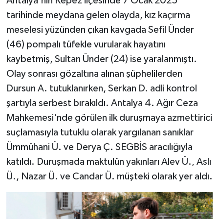
Antalya'nın Kepez ilçesinde 7 Ocak 2025
tarihinde meydana gelen olayda, kız kaçırma
meselesi yüzünden çıkan kavgada Sefil Ünder
(46) pompalı tüfekle vurularak hayatını
kaybetmiş, Sultan Ünder (24) ise yaralanmıştı.
Olay sonrası gözaltına alınan şüphelilerden
Dursun A. tutuklanırken, Serkan D. adli kontrol
şartıyla serbest bırakıldı. Antalya 4. Ağır Ceza
Mahkemesi'nde görülen ilk duruşmaya azmettirici
suçlamasıyla tutuklu olarak yargılanan sanıklar
Ümmühani Ü. ve Derya Ç. SEGBİS aracılığıyla
katıldı. Duruşmada maktulün yakınları Alev Ü., Aslı
Ü., Nazar Ü. ve Candar Ü. müşteki olarak yer aldı.