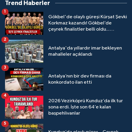
Trend Haberler
1
Gökbel'de olaylı güreşi Kürşat Şevki
Korkmaz kazandı! Gökbel’de
çeyrek finalistler belli oldu...
Megastar Ali Gürbüz elendi!
2
Antalya'da yıllardır imar bekleyen
mahalleler açıklandı
3
Antalya’nın bir dev firması da
konkordato ilan etti
4
2026 Vezirköprü Kunduz’da ilk tur
sona erdi. İşte son 64’e kalan
başpehlivanlar
5