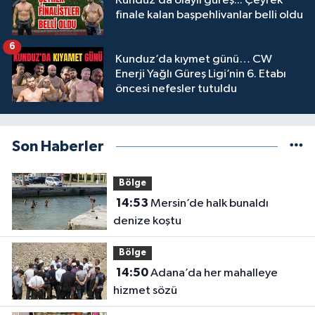
Kunduz’da olaylı güreş... Çeyrek
finale kalan başpehlivanlar belli oldu
6
Kunduz’da kıymet günü… CW
Enerji Yağlı Güreş Ligi’nin 6. Etabı
öncesi nefesler tutuldu
Son Haberler
Bölge
14:53
Mersin’de halk bunaldı
denize koştu
Bölge
14:50
Adana’da her mahalleye
hizmet sözü