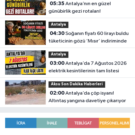
05:35
Antalya’nın en güzel
günübirlik gezi rotaları!
Antalya
04:30
Soğanın fiyatı 60 lirayı buldu
tüketicinin gözü ‘Mısır’ indiriminde
Antalya
03:00
Antalya’da 7 Ağustos 2026
elektrik kesintilerinin tam listesi
Aksu Son Dakika Haberleri
02:00
Antalya’da çöp isyanı!
Altıntaş yangına davetiye çıkarıyor