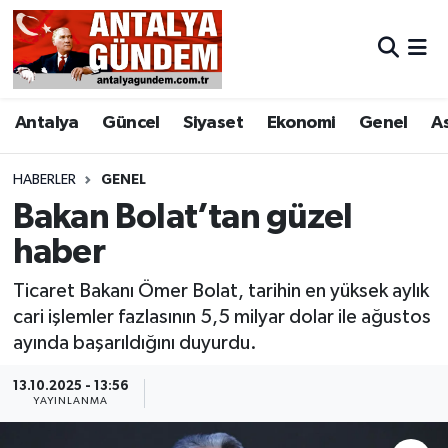
Antalya
Antalya Nöbetçi Eczaneler
Antalya
Güncel
Siyaset
Ekonomi
Genel
A
Asayiş
Antalya Hava Durumu
Bilim & Teknoloji
Antalya Namaz Vakitleri
HABERLER
GENEL
Bakan Bolat’tan güzel
Bölge
Antalya Trafik Yoğunluk Haritası
haber
EĞİTİM
Süper Lig Puan Durumu ve Fikstür
Ticaret Bakanı Ömer Bolat, tarihin en yüksek aylık
cari işlemler fazlasının 5,5 milyar dolar ile ağustos
Ekonomi
Tüm Manşetler
ayında başarıldığını duyurdu.
Genel
Son Dakika Haberleri
13.10.2025 - 13:56
YAYINLANMA
Görüntülü Haber
Haber Arşivi