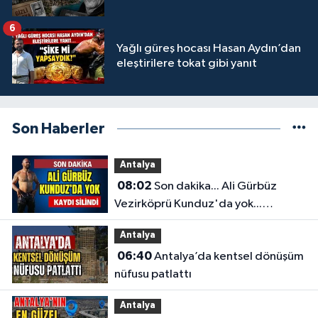
6
Yağlı güreş hocası Hasan Aydın’dan
eleştirilere tokat gibi yanıt
Son Haberler
Antalya
08:02
Son dakika... Ali Gürbüz
Vezirköprü Kunduz'da yok...
Antalyalı başpehlivanın ismi
Antalya
sistemden silindi
06:40
Antalya’da kentsel dönüşüm
nüfusu patlattı
Antalya