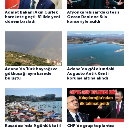
Adalet Bakanı Akın Gürlek
Afyonkarahisar’daki tesis
harekete geçti: 81 ilde yeni
Özcan Deniz ve Sıla
dönem başladı
konseriyle açıldı
Adana’da Türk bayrağı ve
Adana’da göl altındaki
gökkuşağı aynı karede
Augusto Antik Kenti
buluştu
koruma altına alındı
Kuşadası’nda 9 günlük tatil
CHP’de grup toplantısı