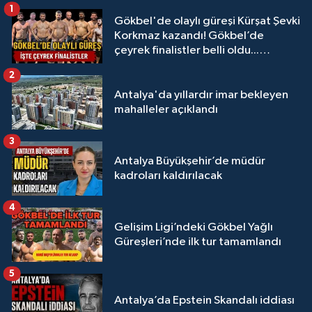
1
Gökbel'de olaylı güreşi Kürşat Şevki
Korkmaz kazandı! Gökbel’de
çeyrek finalistler belli oldu...
Megastar Ali Gürbüz elendi!
2
Antalya'da yıllardır imar bekleyen
mahalleler açıklandı
3
Antalya Büyükşehir’de müdür
kadroları kaldırılacak
4
Gelişim Ligi’ndeki Gökbel Yağlı
Güreşleri’nde ilk tur tamamlandı
5
Antalya’da Epstein Skandalı iddiası