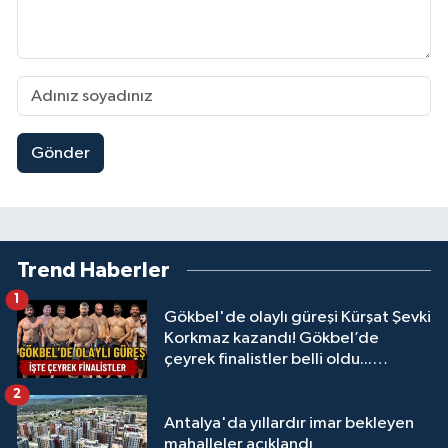
Gönder
Trend Haberler
1
Gökbel'de olaylı güreşi Kürşat Şevki
Korkmaz kazandı! Gökbel’de
çeyrek finalistler belli oldu...
Megastar Ali Gürbüz elendi!
2
Antalya'da yıllardır imar bekleyen
mahalleler açıklandı