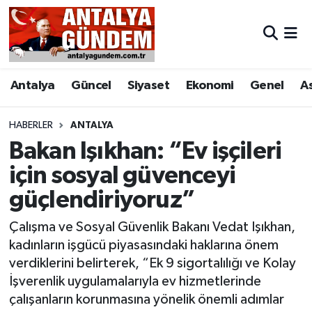
Antalya
Antalya Nöbetçi Eczaneler
Antalya
Güncel
Siyaset
Ekonomi
Genel
A
Asayiş
Antalya Hava Durumu
Bilim & Teknoloji
Antalya Namaz Vakitleri
HABERLER
ANTALYA
Bakan Işıkhan: “Ev işçileri
Bölge
Antalya Trafik Yoğunluk Haritası
için sosyal güvenceyi
güçlendiriyoruz”
EĞİTİM
Süper Lig Puan Durumu ve Fikstür
Çalışma ve Sosyal Güvenlik Bakanı Vedat Işıkhan,
Ekonomi
Tüm Manşetler
kadınların işgücü piyasasındaki haklarına önem
verdiklerini belirterek, “Ek 9 sigortalılığı ve Kolay
Genel
Son Dakika Haberleri
İşverenlik uygulamalarıyla ev hizmetlerinde
çalışanların korunmasına yönelik önemli adımlar
Görüntülü Haber
Haber Arşivi