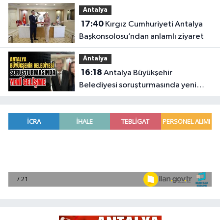
Kaya'dan Meclis'te çağrı
Antalya
17:40
Kırgız Cumhuriyeti Antalya
Başkonsolosu’ndan anlamlı ziyaret
Antalya
16:18
Antalya Büyükşehir
Belediyesi soruşturmasında yeni
gelişme