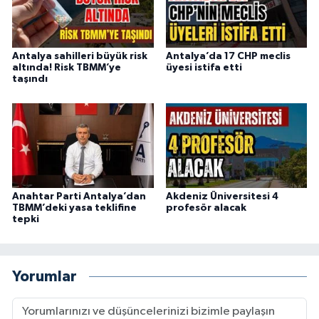
Antalya sahilleri büyük risk
Antalya’da 17 CHP meclis
altında! Risk TBMM’ye
üyesi istifa etti
taşındı
Anahtar Parti Antalya’dan
Akdeniz Üniversitesi 4
TBMM’deki yasa teklifine
profesör alacak
tepki
Yorumlar