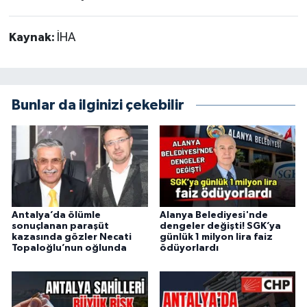
Kaynak:
İHA
Bunlar da ilginizi çekebilir
Antalya’da ölümle
Alanya Belediyesi'nde
sonuçlanan paraşüt
dengeler değişti! SGK’ya
kazasında gözler Necati
günlük 1 milyon lira faiz
Topaloğlu’nun oğlunda
ödüyorlardı