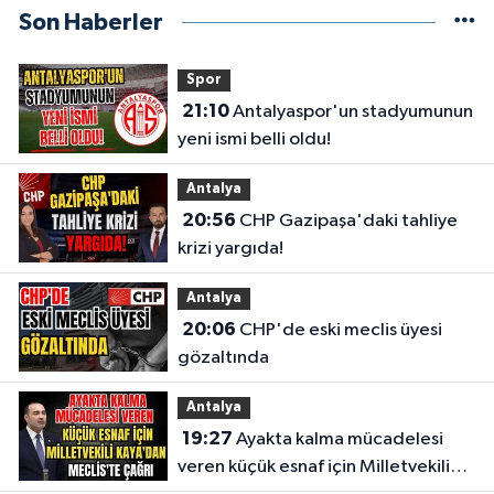
Son Haberler
Spor
21:10
Antalyaspor'un stadyumunun
yeni ismi belli oldu!
Antalya
20:56
CHP Gazipaşa'daki tahliye
krizi yargıda!
Antalya
20:06
CHP'de eski meclis üyesi
gözaltında
Antalya
19:27
Ayakta kalma mücadelesi
veren küçük esnaf için Milletvekili