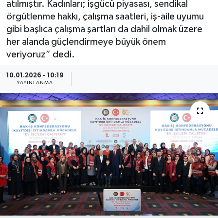
atılmıştır. Kadınları; işgücü piyasası, sendikal
örgütlenme hakkı, çalışma saatleri, iş-aile uyumu
Güncel
gibi başlıca çalışma şartları da dahil olmak üzere
her alanda güçlendirmeye büyük önem
Kültür & Sanat
veriyoruz” dedi.
Magazin
10.01.2026 - 10:19
YAYINLANMA
Resmi İlan
Sağlık & Yaşam
Siyaset
Spor