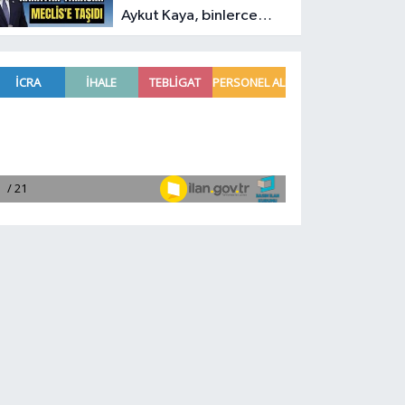
Aykut Kaya, binlerce
işletmenin kanayan
yarasını Meclis'e taşıdı