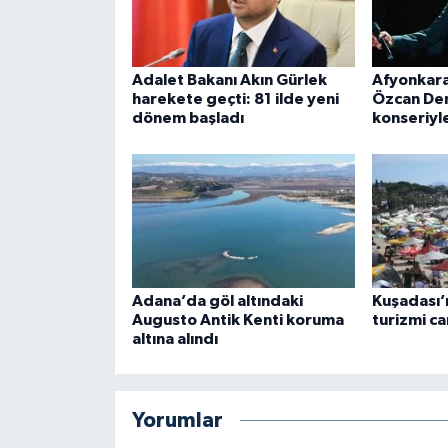
Adalet Bakanı Akın Gürlek
Afyonkara
harekete geçti: 81 ilde yeni
Özcan Den
dönem başladı
konseriyle
Adana’da göl altındaki
Kuşadası’n
Augusto Antik Kenti koruma
turizmi ca
altına alındı
Yorumlar