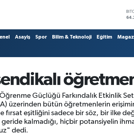
DO
47,
EU
55,
STE
enel
Asayiş
Spor
Bilim & Teknoloji
Eğitim
Magaz
64,
GRA
651
BİS
13.
BIT
endikalı öğretmenl
64.
n, Öğrenme Güçlüğü Farkındalık Etkinlik S
) üzerinden bütün öğretmenlerin erişimine 
 fırsat eşitliğini sadece bir söz, bir ilke d
geride kalmadığı, hiçbir potansiyelin ihmal
uz" dedi.