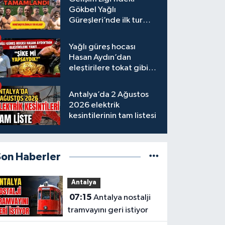
Gökbel Yağlı
Güreşleri’nde ilk tur
tamamlandı
Yağlı güreş hocası
Hasan Aydın’dan
eleştirilere tokat gibi
yanıt
Antalya’da 2 Ağustos
2026 elektrik
kesintilerinin tam listesi
Son Haberler
Antalya
07:15
Antalya nostalji
tramvayını geri istiyor