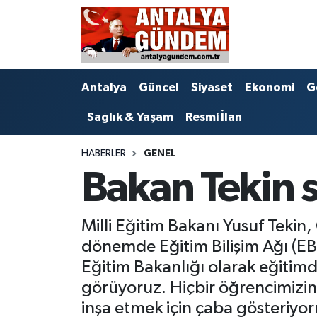
Antalya
Antalya Nöbetçi Eczaneler
Antalya
Güncel
Siyaset
Ekonomi
G
Asayiş
Antalya Hava Durumu
Sağlık & Yaşam
Resmi İlan
Bilim & Teknoloji
Antalya Namaz Vakitleri
HABERLER
GENEL
Bölge
Antalya Trafik Yoğunluk Haritası
Bakan Tekin s
EĞİTİM
Süper Lig Puan Durumu ve Fikstür
Milli Eğitim Bakanı Yusuf Teki
Ekonomi
Tüm Manşetler
dönemde Eğitim Bilişim Ağı (EBA
Eğitim Bakanlığı olarak eğitimde
Genel
Son Dakika Haberleri
görüyoruz. Hiçbir öğrencimizin 
inşa etmek için çaba gösteriyor
Görüntülü Haber
Haber Arşivi