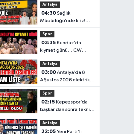
Antalya
04:30
Sağlık
Müdürlüğü’nde kriz!
Müdür hakkında resmi
Spor
şikayet
03:35
Kunduz’da
kıymet günü… CW
Enerji Yağlı Güreş
Antalya
Ligi’nin 6. Etabı öncesi
03:00
Antalya’da 8
nefesler tutuldu
Ağustos 2026 elektrik
kesintilerinin tam listesi
Spor
02:15
Kepezspor’da
başkandan sonra teknik
adam da belli oldu
Antalya
22:05
Yeni Parti'li