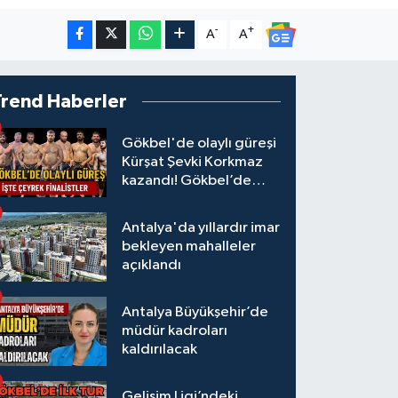
-
+
A
A
Trend Haberler
Gökbel'de olaylı güreşi
Kürşat Şevki Korkmaz
kazandı! Gökbel’de
çeyrek finalistler belli
oldu... Megastar Ali
Antalya'da yıllardır imar
Gürbüz elendi!
bekleyen mahalleler
açıklandı
Antalya Büyükşehir’de
müdür kadroları
kaldırılacak
Gelişim Ligi’ndeki