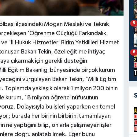
5
Gölbaşı ilçesindeki Mogan Mesleki ve Teknik
erçekleşen ‘Öğrenme Güçlüğü Farkındalık
ve ‘İl Hukuk Hizmetleri Birim Yetkilileri Hizmet
 konuşan Bakan Tekin, özel eğitime ihtiyaç
6
aya çıkarmak için gerekli desteğin
lli Eğitim Bakanlığı bünyesinde birçok kurum
eceğini vurgulayan Bakan Tekin, "Milli Eğitim
ı. Toplamda yaklaşık olarak 1 milyon 200 binin
e kurum, 18 milyon öğrenci nüfusunun
yoruz. Dolayısıyla bu işleri yaparken en temel
or; burada her birinin birbirini tamamlayan
in ne yaptığını bilip, onlarla çelişmeyen işler
rimlere doğru anlatabilmek. Eğer bunu