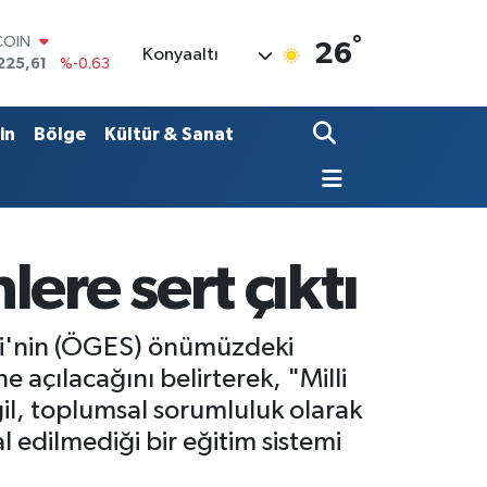
°
LAR
26
Konyaaltı
7143
%0.16
RO
0317
%-0.02
RLİN
in
Bölge
Kültür & Sanat
2463
%0.07
M ALTIN
0.40
%0.45
T100
799
%70
COIN
ere sert çıktı
225,61
%-0.63
eti'nin (ÖGES) önümüzdeki
açılacağını belirterek, "Milli
eğil, toplumsal sorumluluk olarak
 edilmediği bir eğitim sistemi