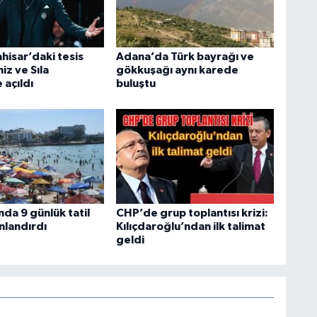
hisar’daki tesis
Adana’da Türk bayrağı ve
iz ve Sıla
gökkuşağı aynı karede
 açıldı
buluştu
da 9 günlük tatil
CHP’de grup toplantısı krizi:
nlandırdı
Kılıçdaroğlu’ndan ilk talimat
geldi