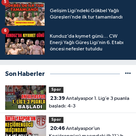
5
Gelişim Ligi’ndeki Gökbel Yağlı
Güreşleri’nde ilk tur tamamlandı
6
Kunduz’da kıymet günü… CW
Enerji Yağlı Güreş Ligi’nin 6. Etabı
öncesi nefesler tutuldu
Son Haberler
Spor
23:39
Antalyaspor 1. Lig’e 3 puanla
başladı: 4-3
Spor
20:46
Antalyaspor’un