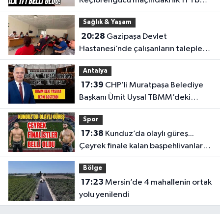
Keçiörengücü maçındaki ilk 11'i belli
oldu!
Sağlık & Yaşam
20:28
Gazipaşa Devlet
Hastanesi’nde çalışanların talepleri
masaya yatırıldı
Antalya
17:39
CHP’li Muratpaşa Belediye
Başkanı Ümit Uysal TBMM’deki
yasaya tepki gösterdi
Spor
17:38
Kunduz’da olaylı güreş...
Çeyrek finale kalan başpehlivanlar
belli oldu
Bölge
17:23
Mersin’de 4 mahallenin ortak
yolu yenilendi