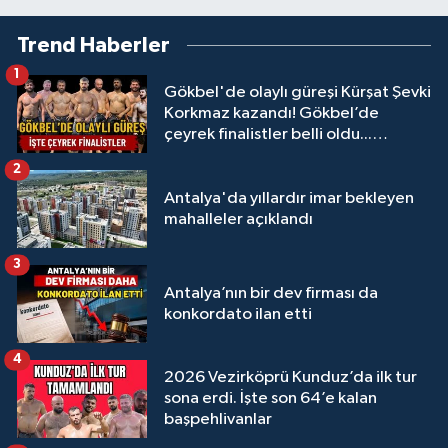
Trend Haberler
1
Gökbel'de olaylı güreşi Kürşat Şevki
Korkmaz kazandı! Gökbel’de
çeyrek finalistler belli oldu...
Megastar Ali Gürbüz elendi!
2
Antalya'da yıllardır imar bekleyen
mahalleler açıklandı
3
Antalya’nın bir dev firması da
konkordato ilan etti
4
2026 Vezirköprü Kunduz’da ilk tur
sona erdi. İşte son 64’e kalan
başpehlivanlar