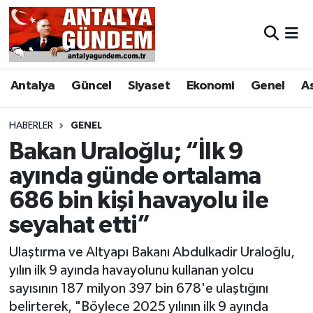
Antalya
Antalya Nöbetçi Eczaneler
Antalya
Güncel
Siyaset
Ekonomi
Genel
A
Asayiş
Antalya Hava Durumu
Bilim & Teknoloji
Antalya Namaz Vakitleri
HABERLER
GENEL
Bakan Uraloğlu; “İlk 9
Bölge
Antalya Trafik Yoğunluk Haritası
ayında günde ortalama
686 bin kişi havayolu ile
EĞİTİM
Süper Lig Puan Durumu ve Fikstür
seyahat etti”
Ekonomi
Tüm Manşetler
Ulaştırma ve Altyapı Bakanı Abdulkadir Uraloğlu,
Genel
Son Dakika Haberleri
yılın ilk 9 ayında havayolunu kullanan yolcu
sayısının 187 milyon 397 bin 678'e ulaştığını
Görüntülü Haber
Haber Arşivi
belirterek, "Böylece 2025 yılının ilk 9 ayında