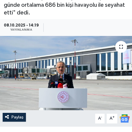
günde ortalama 686 bin kişi havayolu ile seyahat
Güncel
etti" dedi.
Kültür & Sanat
08.10.2025 - 14:19
YAYINLANMA
Magazin
Resmi İlan
Sağlık & Yaşam
Siyaset
Spor
Paylaş
-
+
A
A