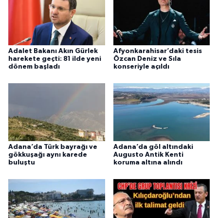
Adalet Bakanı Akın Gürlek
Afyonkarahisar’daki tesis
harekete geçti: 81 ilde yeni
Özcan Deniz ve Sıla
dönem başladı
konseriyle açıldı
Adana’da Türk bayrağı ve
Adana’da göl altındaki
gökkuşağı aynı karede
Augusto Antik Kenti
buluştu
koruma altına alındı