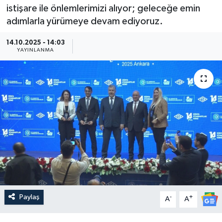
istişare ile önlemlerimizi alıyor; geleceğe emin
Güncel
adımlarla yürümeye devam ediyoruz.
Kültür & Sanat
14.10.2025 - 14:03
YAYINLANMA
Magazin
Resmi İlan
Sağlık & Yaşam
Siyaset
Spor
Paylaş
-
+
A
A