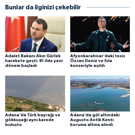
Bunlar da ilginizi çekebilir
Adalet Bakanı Akın Gürlek
Afyonkarahisar’daki tesis
harekete geçti: 81 ilde yeni
Özcan Deniz ve Sıla
dönem başladı
konseriyle açıldı
Adana’da Türk bayrağı ve
Adana’da göl altındaki
gökkuşağı aynı karede
Augusto Antik Kenti
buluştu
koruma altına alındı