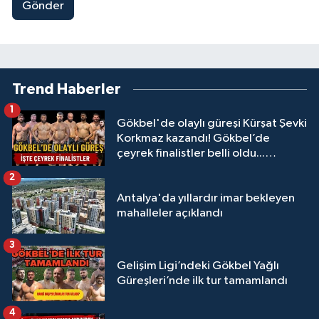
Gönder
Trend Haberler
1
Gökbel'de olaylı güreşi Kürşat Şevki
Korkmaz kazandı! Gökbel’de
çeyrek finalistler belli oldu...
Megastar Ali Gürbüz elendi!
2
Antalya'da yıllardır imar bekleyen
mahalleler açıklandı
3
Gelişim Ligi’ndeki Gökbel Yağlı
Güreşleri’nde ilk tur tamamlandı
4