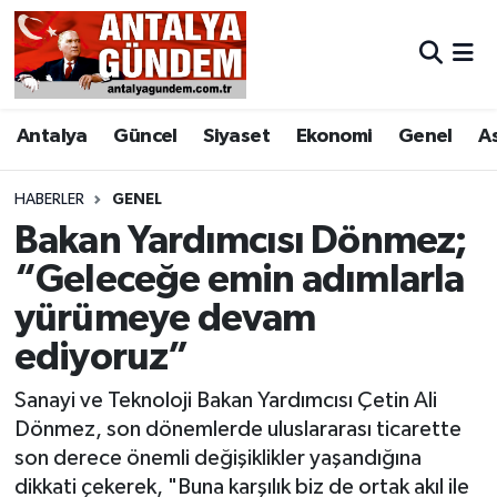
Antalya
Antalya Nöbetçi Eczaneler
Antalya
Güncel
Siyaset
Ekonomi
Genel
A
Asayiş
Antalya Hava Durumu
Bilim & Teknoloji
Antalya Namaz Vakitleri
HABERLER
GENEL
Bakan Yardımcısı Dönmez;
Bölge
Antalya Trafik Yoğunluk Haritası
“Geleceğe emin adımlarla
yürümeye devam
EĞİTİM
Süper Lig Puan Durumu ve Fikstür
ediyoruz”
Ekonomi
Tüm Manşetler
Sanayi ve Teknoloji Bakan Yardımcısı Çetin Ali
Genel
Son Dakika Haberleri
Dönmez, son dönemlerde uluslararası ticarette
son derece önemli değişiklikler yaşandığına
Görüntülü Haber
Haber Arşivi
dikkati çekerek, "Buna karşılık biz de ortak akıl ile