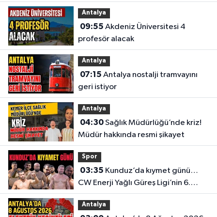
Antalya
09:55
Akdeniz Üniversitesi 4
profesör alacak
Antalya
07:15
Antalya nostalji tramvayını
geri istiyor
Antalya
04:30
Sağlık Müdürlüğü’nde kriz!
Müdür hakkında resmi şikayet
Spor
03:35
Kunduz’da kıymet günü…
CW Enerji Yağlı Güreş Ligi’nin 6.
Etabı öncesi nefesler tutuldu
Antalya