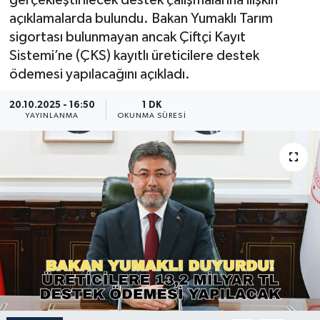
gerçekleştirilecek destek çalışmalarına ilişkin
açıklamalarda bulundu. Bakan Yumaklı Tarım
Güncel
sigortası bulunmayan ancak Çiftçi Kayıt
Sistemi’ne (ÇKS) kayıtlı üreticilere destek
Kültür & Sanat
ödemesi yapılacağını açıkladı.
Magazin
20.10.2025 - 16:50
1 DK
YAYINLANMA
OKUNMA SÜRESI
Resmi İlan
Sağlık & Yaşam
Siyaset
Spor