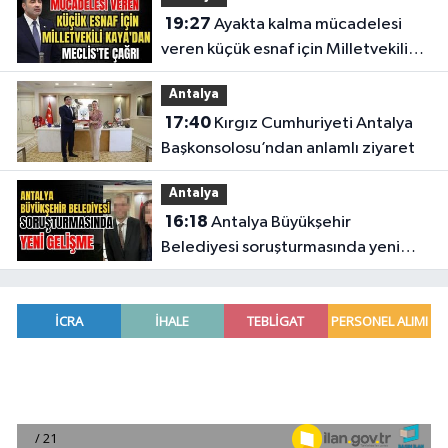
19:27
Ayakta kalma mücadelesi
veren küçük esnaf için Milletvekili
Kaya'dan Meclis'te çağrı
Antalya
17:40
Kırgız Cumhuriyeti Antalya
Başkonsolosu’ndan anlamlı ziyaret
Antalya
16:18
Antalya Büyükşehir
Belediyesi soruşturmasında yeni
gelişme