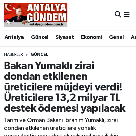
Antalya
Antalya Nöbetçi Eczaneler
Antalya
Güncel
Siyaset
Ekonomi
Genel
A
Asayiş
Antalya Hava Durumu
Bilim & Teknoloji
Antalya Namaz Vakitleri
HABERLER
GÜNCEL
Bakan Yumaklı zirai
Bölge
Antalya Trafik Yoğunluk Haritası
dondan etkilenen
üreticilere müjdeyi verdi!
EĞİTİM
Süper Lig Puan Durumu ve Fikstür
Üreticilere 13,2 milyar TL
Ekonomi
Tüm Manşetler
destek ödemesi yapılacak
Genel
Son Dakika Haberleri
Tarım ve Orman Bakanı İbrahim Yumaklı, zirai
dondan etkilenen üreticilere yönelik
Görüntülü Haber
Haber Arşivi