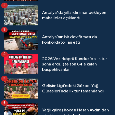
Megastar Ali Gürbüz elendi!
2
Antalya'da yıllardır imar bekleyen
mahalleler açıklandı
3
Antalya’nın bir dev firması da
konkordato ilan etti
4
2026 Vezirköprü Kunduz’da ilk tur
sona erdi. İşte son 64’e kalan
başpehlivanlar
5
Gelişim Ligi’ndeki Gökbel Yağlı
Güreşleri’nde ilk tur tamamlandı
6
Yağlı güreş hocası Hasan Aydın’dan