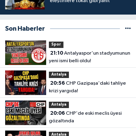
eleştirilere tokat gibi yanıt
Son Haberler
Spor
21:10
Antalyaspor'un stadyumunun
yeni ismi belli oldu!
Antalya
20:56
CHP Gazipaşa'daki tahliye
krizi yargıda!
Antalya
20:06
CHP'de eski meclis üyesi
gözaltında
Antalya