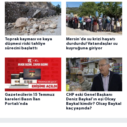
Toprak kayması ve kaya
Mersin'de su krizi hayatı
düşmesi riski tahliye
durdurdu! Vatandaşlar su
sürecini başlattı
kuyruğuna giriyor
Gazetecilerin 15 Temmuz
CHP eski Genel Başkanı
kareleri Basın İlan
Deniz Baykal’ın eşi Olcay
Portalı’nda
Baykal kimdir? Olcay Baykal
kaç yaşında?