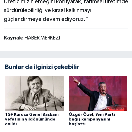
Üreticimizin emeğini koruyarak, tarımsal üretimde
sürdürülebilirliği ve kırsal kalkınmayı
güçlendirmeye devam ediyoruz.”
Kaynak:
HABER MERKEZİ
Bunlar da ilginizi çekebilir
TGF Kurucu Genel Başkanı
Özgür Özel, Yeni Parti
vefatının yıldönümünde
bağış kampanyasını
anıldı
başlattı