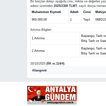
Bir borçtan dolayı aşağıda cins, miktar ve değerleri yazı
adresi üzerinden
2025/2368 TLMT.
sayılı dosya numaras
Güncel
Muhammen Kıymeti
Adedi
Cinsi
Mahiyet
950.000,00
1
Taşıt
06BDJ19
Kültür & Sanat
Artırma Bilgileri
Magazin
Başlangıç Tarih ve
1.Artırma
Bitiş Tarih ve Saa
Resmi İlan
Başlangıç Tarih ve
2.Artırma
Bitiş Tarih ve Saa
Sağlık & Yaşam
20/10/2025
(İİK m.114/4)
Siyaset
#ilangovtr
Spor