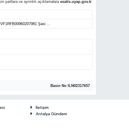
in şartlara ve ayrıntılı açıklamalara
esatis.uyap.gov.tr
 VF1RFB00960207981 Şasi ...
Basın No ILN02317657
esi
İletişim
Antalya Gündem