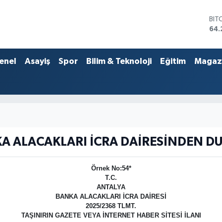
BIT
64.
DO
47,
EU
enel
Asayiş
Spor
Bilim & Teknoloji
Eğitim
Magaz
55
STE
64,
GRA
651
BİS
13.
A ALACAKLARI İCRA DAİRESİNDEN D
Örnek No:54*
T.C.
ANTALYA
BANKA ALACAKLARI İCRA DAİRESİ
2025/2368 TLMT.
TAŞINIRIN GAZETE VEYA İNTERNET HABER SİTESİ İLANI