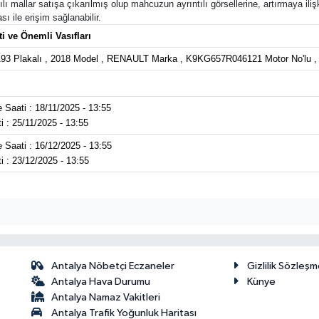
lı mallar satışa çıkarılmış olup mahcuzun ayrıntılı görsellerine, artırmaya ilişk
ı ile erişim sağlanabilir.
i ve Önemli Vasıfları
3 Plakalı , 2018 Model , RENAULT Marka , K9KG657R046121 Motor No'lu ,
 Saati : 18/11/2025 - 13:55
ti : 25/11/2025 - 13:55
 Saati : 16/12/2025 - 13:55
ti : 23/12/2025 - 13:55
Antalya Nöbetçi Eczaneler
Gizlilik Sözleşm
Antalya Hava Durumu
Künye
Antalya Namaz Vakitleri
Antalya Trafik Yoğunluk Haritası