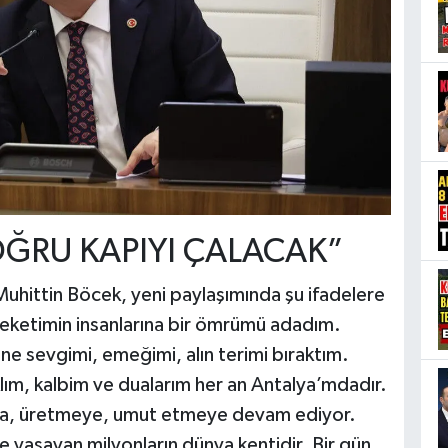
OĞRU KAPIYI ÇALACAK”
uhittin Böcek, yeni paylaşımında şu ifadelere
leketimin insanlarına bir ömrümü adadım.
ine sevgimi, emeğimi, alın terimi bıraktım.
klım, kalbim ve dualarım her an Antalya’mdadır.
ya, üretmeye, umut etmeye devam ediyor.
kte yaşayan milyonların dünya kentidir. Bir gün