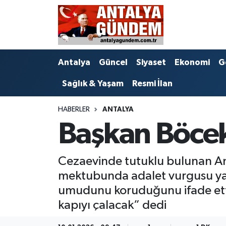
Antalya
Antalya Nöbetçi Eczaneler
Antalya
Güncel
Siyaset
Ekonomi
G
Asayiş
Antalya Hava Durumu
Sağlık & Yaşam
Resmi İlan
Bilim & Teknoloji
Antalya Namaz Vakitleri
HABERLER
ANTALYA
Bölge
Antalya Trafik Yoğunluk Haritası
Başkan Böce
EĞİTİM
Süper Lig Puan Durumu ve Fikstür
Cezaevinde tutuklu bulunan Ant
Ekonomi
Tüm Manşetler
mektubunda adalet vurgusu yap
umudunu koruduğunu ifade etti.
Genel
Son Dakika Haberleri
kapıyı çalacak” dedi
Görüntülü Haber
Haber Arşivi