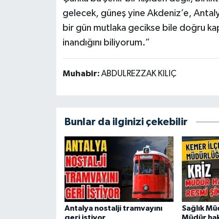
gelecek, güneş yine Akdeniz’e, Antal
bir gün mutlaka gecikse bile doğru kap
inandığını biliyorum.”
Muhabir:
ABDULREZZAK KILIÇ
Bunlar da ilginizi çekebilir
Antalya nostalji tramvayını
Sağlık Mü
geri istiyor
Müdür hak