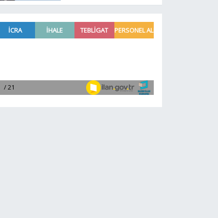
işletmenin kanayan
yarasını Meclis'e taşıdı