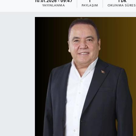
10.01.2026 - 09:47
1
1 DK
YAYINLANMA
PAYLAŞIM
OKUNMA SÜRES
Güncel
Kültür & Sanat
Magazin
Resmi İlan
Sağlık & Yaşam
Siyaset
Spor