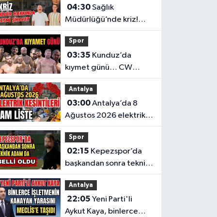
04:30
Sağlık
Müdürlüğü’nde kriz!
Müdür hakkında resmi
Spor
şikayet
03:35
Kunduz’da
kıymet günü… CW
Enerji Yağlı Güreş
Antalya
Ligi’nin 6. Etabı öncesi
03:00
Antalya’da 8
nefesler tutuldu
Ağustos 2026 elektrik
kesintilerinin tam listesi
Spor
02:15
Kepezspor’da
başkandan sonra teknik
adam da belli oldu
Antalya
22:05
Yeni Parti'li
Aykut Kaya, binlerce