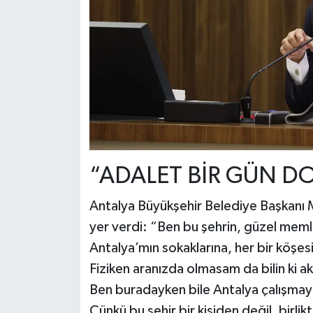
“ADALET BİR GÜN D
Antalya Büyükşehir Belediye Başkanı M
yer verdi: “Ben bu şehrin, güzel mem
Antalya’mın sokaklarına, her bir köşes
Fiziken aranızda olmasam da bilin ki a
Ben buradayken bile Antalya çalışma
Çünkü bu şehir bir kişiden değil, birli