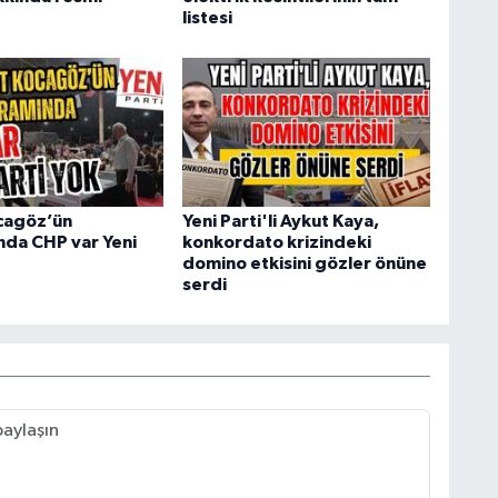
listesi
cagöz’ün
Yeni Parti'li Aykut Kaya,
da CHP var Yeni
konkordato krizindeki
domino etkisini gözler önüne
serdi