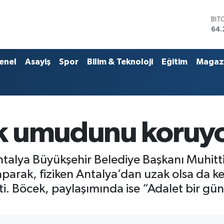
BIT
64.
DO
47,
EU
enel
Asayiş
Spor
Bilim & Teknoloji
Eğitim
Magaz
55,
STE
64,
GRA
651
BİS
k umudunu koruy
13.
alya Büyükşehir Belediye Başkanı Muhitti
arak, fiziken Antalya’dan uzak olsa da k
 Böcek, paylaşımında ise “Adalet bir gün