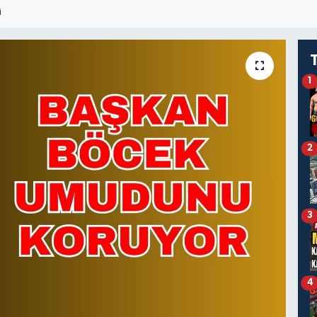
I
1
2
3
4