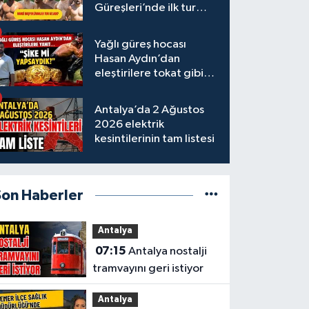
Güreşleri’nde ilk tur
tamamlandı
Yağlı güreş hocası
Hasan Aydın’dan
eleştirilere tokat gibi
yanıt
Antalya’da 2 Ağustos
2026 elektrik
kesintilerinin tam listesi
Son Haberler
Antalya
07:15
Antalya nostalji
tramvayını geri istiyor
Antalya