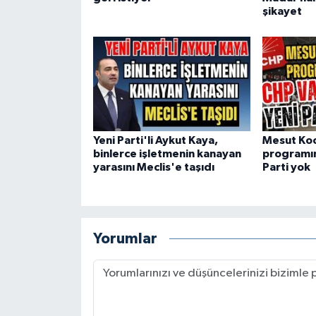
şikayet
Yeni Parti'li Aykut Kaya,
Mesut Ko
binlerce işletmenin kanayan
programın
yarasını Meclis'e taşıdı
Parti yok
Yorumlar