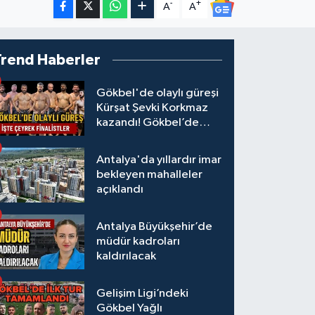
-
+
A
A
Trend Haberler
Gökbel'de olaylı güreşi
Kürşat Şevki Korkmaz
kazandı! Gökbel’de
çeyrek finalistler belli
oldu... Megastar Ali
Antalya'da yıllardır imar
Gürbüz elendi!
bekleyen mahalleler
açıklandı
Antalya Büyükşehir’de
müdür kadroları
kaldırılacak
Gelişim Ligi’ndeki
Gökbel Yağlı