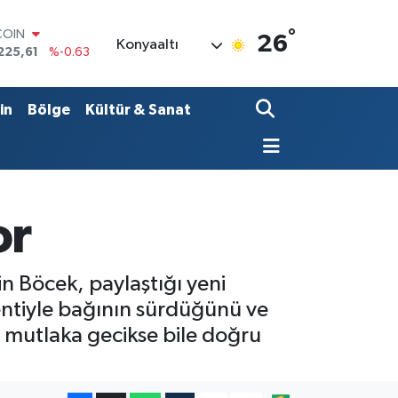
COIN
°
26
225,61
%-0.63
Konyaaltı
LAR
7143
%0.16
RO
in
Bölge
Kültür & Sanat
0317
%-0.02
RLİN
2463
%0.07
M ALTIN
0.40
%0.45
T100
or
799
%70
n Böcek, paylaştığı yeni
entiyle bağının sürdüğünü ve
 mutlaka gecikse bile doğru