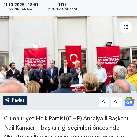
11.10.2025 - 18:51
1 DK
YAYINLANMA
OKUNMA SÜRESI
Güncel
Kültür & Sanat
Magazin
Resmi İlan
Sağlık & Yaşam
Siyaset
Paylaş
-
+
A
A
Spor
Cumhuriyet Halk Partisi (CHP) Antalya İl Başkanı
Nail Kamacı, il başkanlığı seçimleri öncesinde