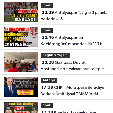
Spor
23:39
Antalyaspor 1. Lig’e 3 puanla
başladı: 4-3
Spor
20:46
Antalyaspor’un
Keçiörengücü maçındaki ilk 11'i belli
oldu!
Sağlık & Yaşam
20:28
Gazipaşa Devlet
Hastanesi’nde çalışanların talepleri
masaya yatırıldı
Antalya
17:39
CHP’li Muratpaşa Belediye
Başkanı Ümit Uysal TBMM’deki
yasaya tepki gösterdi
Spor
17:38
Kunduz’da olaylı güreş...