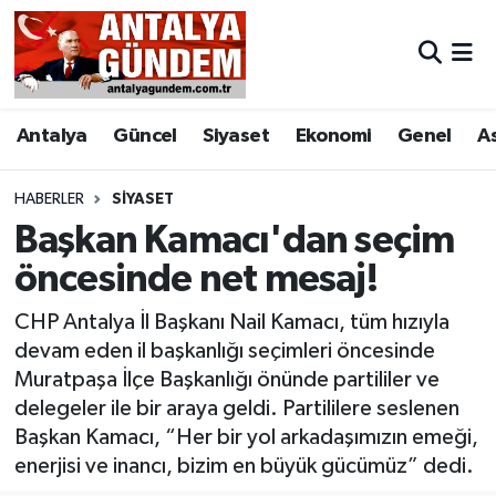
Antalya
Antalya Nöbetçi Eczaneler
Antalya
Güncel
Siyaset
Ekonomi
Genel
A
Asayiş
Antalya Hava Durumu
Bilim & Teknoloji
Antalya Namaz Vakitleri
HABERLER
SIYASET
Başkan Kamacı'dan seçim
Bölge
Antalya Trafik Yoğunluk Haritası
öncesinde net mesaj!
EĞİTİM
Süper Lig Puan Durumu ve Fikstür
CHP Antalya İl Başkanı Nail Kamacı, tüm hızıyla
devam eden il başkanlığı seçimleri öncesinde
Ekonomi
Tüm Manşetler
Muratpaşa İlçe Başkanlığı önünde partililer ve
delegeler ile bir araya geldi. Partililere seslenen
Genel
Son Dakika Haberleri
Başkan Kamacı, “Her bir yol arkadaşımızın emeği,
enerjisi ve inancı, bizim en büyük gücümüz” dedi.
Görüntülü Haber
Haber Arşivi