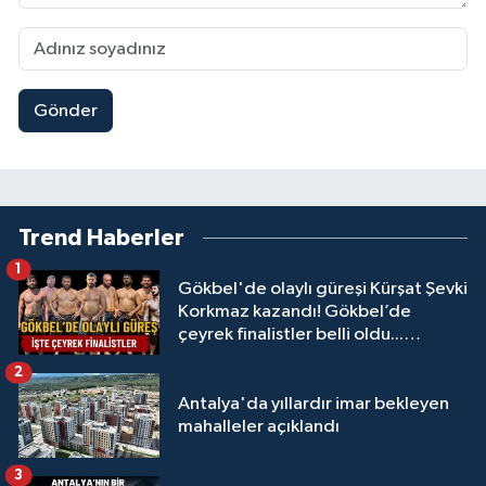
Gönder
Trend Haberler
1
Gökbel'de olaylı güreşi Kürşat Şevki
Korkmaz kazandı! Gökbel’de
çeyrek finalistler belli oldu...
Megastar Ali Gürbüz elendi!
2
Antalya'da yıllardır imar bekleyen
mahalleler açıklandı
3