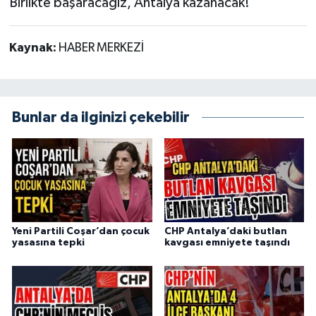
Birlikte başaracağız, Antalya kazanacak!”
Kaynak:
HABER MERKEZİ
Bunlar da ilginizi çekebilir
Yeni Partili Coşar’dan çocuk
CHP Antalya’daki butlan
yasasına tepki
kavgası emniyete taşındı