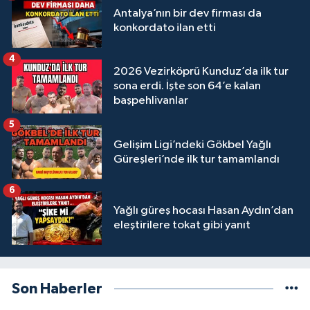
Antalya’nın bir dev firması da
konkordato ilan etti
4
2026 Vezirköprü Kunduz’da ilk tur
sona erdi. İşte son 64’e kalan
başpehlivanlar
5
Gelişim Ligi’ndeki Gökbel Yağlı
Güreşleri’nde ilk tur tamamlandı
6
Yağlı güreş hocası Hasan Aydın’dan
eleştirilere tokat gibi yanıt
Son Haberler