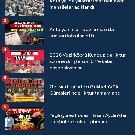
Antalya'da yıllardır imar bekleyen
mahalleler açıklandı
3
Antalya’nın bir dev firması da
konkordato ilan etti
4
2026 Vezirköprü Kunduz’da ilk tur
sona erdi. İşte son 64’e kalan
başpehlivanlar
5
Gelişim Ligi’ndeki Gökbel Yağlı
Güreşleri’nde ilk tur tamamlandı
6
Yağlı güreş hocası Hasan Aydın’dan
eleştirilere tokat gibi yanıt