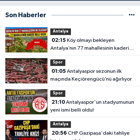
Son Haberler
Antalya
02:15
Köy olmayı bekleyen
Antalya’nın 77 mahallesinin kaderi
belli oldu
Spor
01:05
Antalyaspor sezonun ilk
maçında Keçiörengücü’nü ağırlıyor
Spor
21:10
Antalyaspor'un stadyumunun
yeni ismi belli oldu!
Antalya
20:56
CHP Gazipaşa'daki tahliye