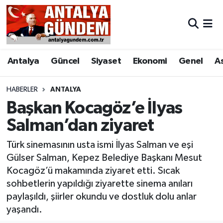
Antalya
Antalya Nöbetçi Eczaneler
Antalya
Güncel
Siyaset
Ekonomi
Genel
A
Asayiş
Antalya Hava Durumu
Bilim & Teknoloji
Antalya Namaz Vakitleri
HABERLER
ANTALYA
Başkan Kocagöz’e İlyas
Bölge
Antalya Trafik Yoğunluk Haritası
Salman’dan ziyaret
EĞİTİM
Süper Lig Puan Durumu ve Fikstür
Türk sinemasının usta ismi İlyas Salman ve eşi
Gülser Salman, Kepez Belediye Başkanı Mesut
Ekonomi
Tüm Manşetler
Kocagöz’ü makamında ziyaret etti. Sıcak
sohbetlerin yapıldığı ziyarette sinema anıları
Genel
Son Dakika Haberleri
paylaşıldı, şiirler okundu ve dostluk dolu anlar
yaşandı.
Görüntülü Haber
Haber Arşivi