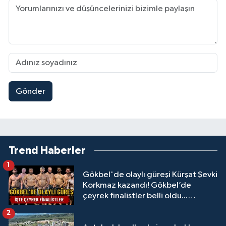
Gönder
Trend Haberler
1
Gökbel'de olaylı güreşi Kürşat Şevki
Korkmaz kazandı! Gökbel’de
çeyrek finalistler belli oldu...
Megastar Ali Gürbüz elendi!
2