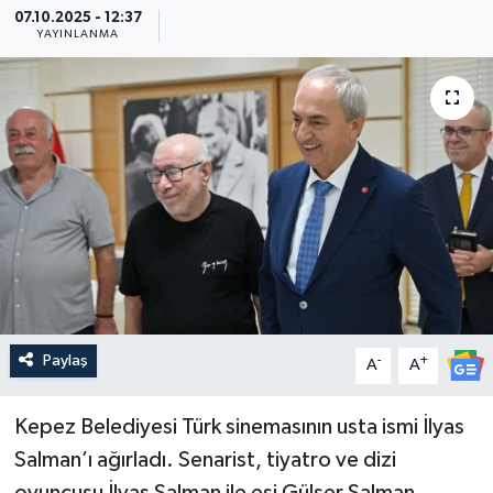
07.10.2025 - 12:37
YAYINLANMA
Güncel
Kültür & Sanat
Magazin
Resmi İlan
Sağlık & Yaşam
Siyaset
Paylaş
-
+
A
A
Spor
Kepez Belediyesi Türk sinemasının usta ismi İlyas
Salman’ı ağırladı. Senarist, tiyatro ve dizi