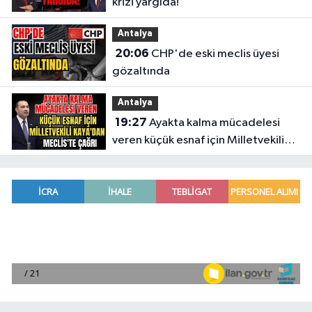
krizi yargıda!
Antalya
20:06
CHP'de eski meclis üyesi
gözaltında
Antalya
19:27
Ayakta kalma mücadelesi
veren küçük esnaf için Milletvekili
Kaya'dan Meclis'te çağrı