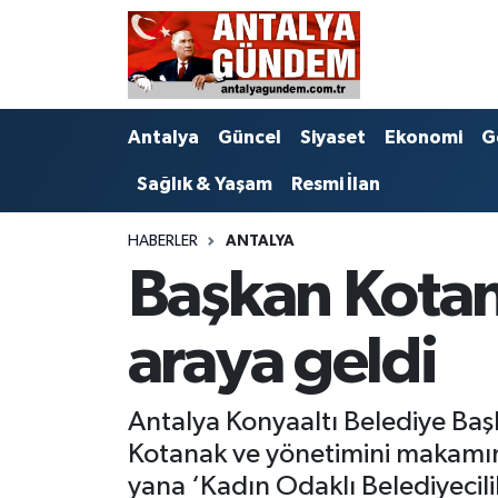
Antalya
Antalya Nöbetçi Eczaneler
Antalya
Güncel
Siyaset
Ekonomi
G
Asayiş
Antalya Hava Durumu
Sağlık & Yaşam
Resmi İlan
Bilim & Teknoloji
Antalya Namaz Vakitleri
HABERLER
ANTALYA
Bölge
Antalya Trafik Yoğunluk Haritası
Başkan Kotan 
EĞİTİM
Süper Lig Puan Durumu ve Fikstür
araya geldi
Ekonomi
Tüm Manşetler
Antalya Konyaaltı Belediye Ba
Genel
Son Dakika Haberleri
Kotanak ve yönetimini makamı
Görüntülü Haber
Haber Arşivi
yana ‘Kadın Odaklı Belediyecili