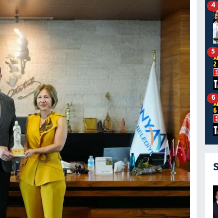
4
5
6