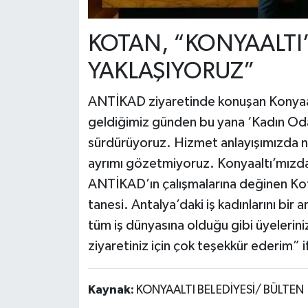
KOTAN, “KONYAALTI’
YAKLAŞIYORUZ”
ANTİKAD ziyaretinde konuşan Konyaa
geldiğimiz günden bu yana ‘Kadın Odakl
sürdürüyoruz. Hizmet anlayışımızda ne b
ayrımı gözetmiyoruz. Konyaaltı’mızda 
ANTİKAD’ın çalışmalarına değinen Ko
tanesi. Antalya’daki iş kadınlarını bir 
tüm iş dünyasına olduğu gibi üyeleriniz
ziyaretiniz için çok teşekkür ederim” if
Kaynak:
KONYAALTI BELEDİYESİ/ BÜLTEN