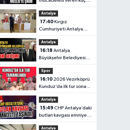
mücadelesi veren küçük
esnaf için Milletvekili
Antalya
Kaya'dan Meclis'te
17:40
Kırgız
çağrı
Cumhuriyeti Antalya
Başkonsolosu’ndan
Antalya
anlamlı ziyaret
16:18
Antalya
Büyükşehir Belediyesi
soruşturmasında yeni
Spor
gelişme
16:10
2026 Vezirköprü
Kunduz’da ilk tur sona
erdi. İşte son 64’e kalan
Antalya
başpehlivanlar
15:49
CHP Antalya’daki
butlan kavgası emniyete
taşındı
Antalya