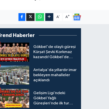
-
+
A
A
Trend Haberler
Gökbel'de olaylı güreşi
Kürşat Şevki Korkmaz
kazandı! Gökbel’de
çeyrek finalistler belli
oldu... Megastar Ali
Antalya'da yıllardır imar
Gürbüz elendi!
bekleyen mahalleler
açıklandı
Gelişim Ligi’ndeki
Gökbel Yağlı
Güreşleri’nde ilk tur
tamamlandı