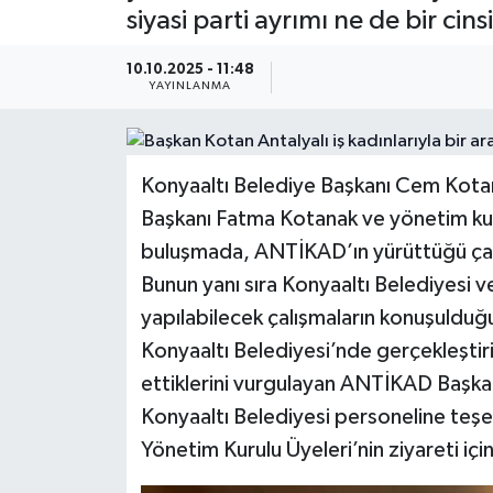
siyasi parti ayrımı ne de bir ci
Güncel
10.10.2025 - 11:48
YAYINLANMA
Kültür & Sanat
Magazin
Konyaaltı Belediye Başkanı Cem Kotan
Resmi İlan
Başkanı Fatma Kotanak ve yönetim kur
buluşmada, ANTİKAD’ın yürüttüğü çalış
Sağlık & Yaşam
Bunun yanı sıra Konyaaltı Belediyesi v
yapılabilecek çalışmaların konuşulduğu
Siyaset
Konyaaltı Belediyesi’nde gerçekleştiri
Spor
ettiklerini vurgulayan ANTİKAD Başk
Konyaaltı Belediyesi personeline teşe
Yönetim Kurulu Üyeleri’nin ziyareti iç