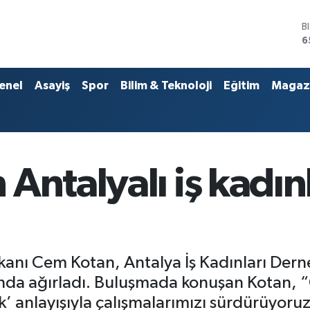
B
6
D
4
E
enel
Asayiş
Spor
Bilim & Teknoloji
Eğitim
Magaz
5
S
6
G
6
B
Antalyalı iş kadınl
1
şkanı Cem Kotan, Antalya İş Kadınları Der
nda ağırladı. Buluşmada konuşan Kotan, 
k’ anlayışıyla çalışmalarımızı sürdürüyoru