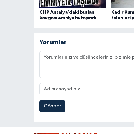
CHP Antalya’daki butlan
Kadir Kum
kavgası emniyete taşındı
talepleri 
Yorumlar
Gönder