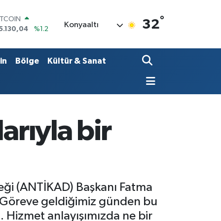
ITCOIN
°
32
5.130,04
%1.2
Konyaaltı
OLAR
7,7106
%0.17
URO
in
Bölge
Kültür & Sanat
5,1652
%0.27
TERLİN
4,4046
%0.35
RAM ALTIN
618.49
%2.12
İST100
arıyla bir
3.773
%-19
neği (ANTİKAD) Başkanı Fatma
“Göreve geldiğimiz günden bu
z. Hizmet anlayışımızda ne bir