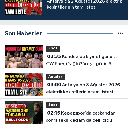
Antalya’da 2 Ağustos 2026 elektrik
kesintilerinin tam listesi
Son Haberler
Spor
03:35
Kunduz’da kıymet günü…
CW Enerji Yağlı Güreş Ligi’nin 6.
Etabı öncesi nefesler tutuldu
Antalya
03:00
Antalya’da 8 Ağustos 2026
elektrik kesintilerinin tam listesi
Spor
02:15
Kepezspor’da başkandan
sonra teknik adam da belli oldu