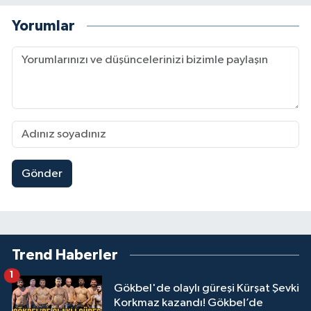
Yorumlar
Gönder
Trend Haberler
1
Gökbel'de olaylı güreşi Kürşat Şevki
Korkmaz kazandı! Gökbel’de