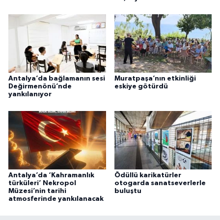
Antalya’da bağlamanın sesi
Muratpaşa’nın etkinliği
Değirmenönü’nde
eskiye götürdü
yankılanıyor
Antalya’da ‘Kahramanlık
Ödüllü karikatürler
türküleri’ Nekropol
otogarda sanatseverlerle
Müzesi’nin tarihi
buluştu
atmosferinde yankılanacak