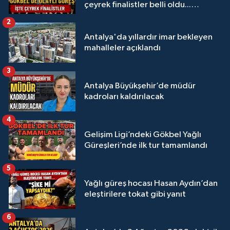
çeyrek finalistler belli oldu...
Megastar Ali Gürbüz elendi!
2
Antalya'da yıllardır imar bekleyen
mahalleler açıklandı
3
Antalya Büyükşehir’de müdür
kadroları kaldırılacak
4
Gelişim Ligi’ndeki Gökbel Yağlı
Güreşleri’nde ilk tur tamamlandı
5
Yağlı güreş hocası Hasan Aydın’dan
eleştirilere tokat gibi yanıt
6