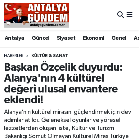
Antalya
Antalya Nöbetçi Eczaneler
Antalya
Güncel
Siyaset
Ekonomi
Genel
A
Asayiş
Antalya Hava Durumu
Bilim & Teknoloji
Antalya Namaz Vakitleri
HABERLER
KÜLTÜR & SANAT
Başkan Özçelik duyurdu:
Bölge
Antalya Trafik Yoğunluk Haritası
Alanya'nın 4 kültürel
değeri ulusal envantere
EĞİTİM
Süper Lig Puan Durumu ve Fikstür
eklendi!
Ekonomi
Tüm Manşetler
Alanya’nın kültürel mirasını güçlendirmek için dev
Genel
Son Dakika Haberleri
adımlar atıldı. Geleneksel oyunlar ve yöresel
lezzetlerden oluşan liste, Kültür ve Turizm
Görüntülü Haber
Haber Arşivi
Bakanlığı Somut Olmayan Kültürel Miras Türkiye