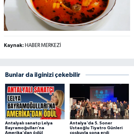
Kaynak:
HABER MERKEZİ
Bunlar da ilginizi çekebilir
Antalyalı sanatçı Lelya
Antalya'da 5. Soner
Bayramoğulları’na
Ustaoğlu Tiyatro Günleri
Amerika’dan ödül
coşkuyla sona erdi