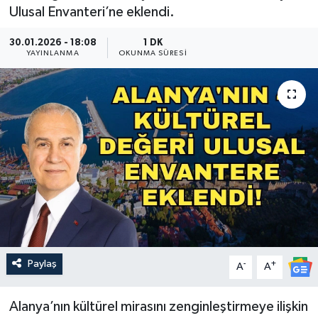
Ulusal Envanteri’ne eklendi.
Güncel
30.01.2026 - 18:08
1 DK
YAYINLANMA
OKUNMA SÜRESI
Kültür & Sanat
Magazin
Resmi İlan
Sağlık & Yaşam
Siyaset
Spor
Paylaş
-
+
A
A
Alanya’nın kültürel mirasını zenginleştirmeye ilişkin