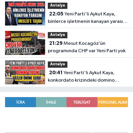
Antalya
22:05
Yeni Parti'li Aykut Kaya,
binlerce işletmenin kanayan yarasını
Meclis'e taşıdı
Antalya
21:29
Mesut Kocagöz’ün
programında CHP var Yeni Parti yok
Antalya
20:41
Yeni Parti'li Aykut Kaya,
konkordato krizindeki domino
etkisini gözler önüne serdi