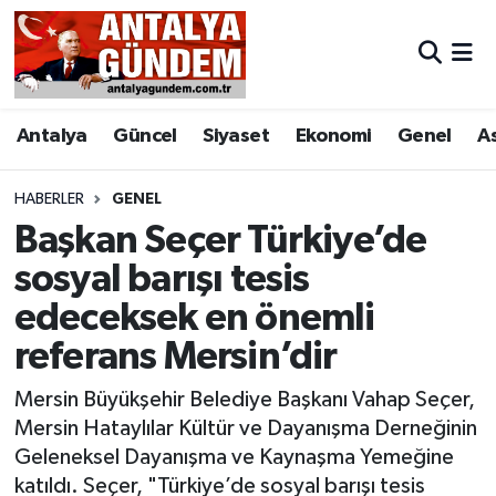
Antalya
Antalya Nöbetçi Eczaneler
Antalya
Güncel
Siyaset
Ekonomi
Genel
A
Asayiş
Antalya Hava Durumu
Bilim & Teknoloji
Antalya Namaz Vakitleri
HABERLER
GENEL
Başkan Seçer Türkiye’de
Bölge
Antalya Trafik Yoğunluk Haritası
sosyal barışı tesis
edeceksek en önemli
EĞİTİM
Süper Lig Puan Durumu ve Fikstür
referans Mersin’dir
Ekonomi
Tüm Manşetler
Mersin Büyükşehir Belediye Başkanı Vahap Seçer,
Genel
Son Dakika Haberleri
Mersin Hataylılar Kültür ve Dayanışma Derneğinin
Geleneksel Dayanışma ve Kaynaşma Yemeğine
Görüntülü Haber
Haber Arşivi
katıldı. Seçer, "Türkiye’de sosyal barışı tesis