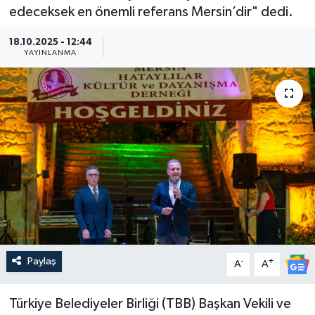
edeceksek en önemli referans Mersin’dir" dedi.
Güncel
18.10.2025 - 12:44
YAYINLANMA
Kültür & Sanat
Magazin
Resmi İlan
Sağlık & Yaşam
Siyaset
Spor
Paylaş
-
+
A
A
Türkiye Belediyeler Birliği (TBB) Başkan Vekili ve