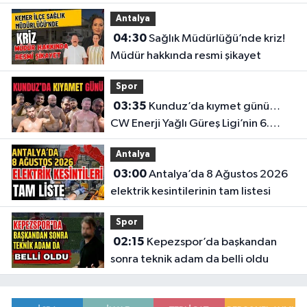
Antalya
04:30
Sağlık Müdürlüğü’nde kriz!
Müdür hakkında resmi şikayet
Spor
03:35
Kunduz’da kıymet günü…
CW Enerji Yağlı Güreş Ligi’nin 6.
Etabı öncesi nefesler tutuldu
Antalya
03:00
Antalya’da 8 Ağustos 2026
elektrik kesintilerinin tam listesi
Spor
02:15
Kepezspor’da başkandan
sonra teknik adam da belli oldu