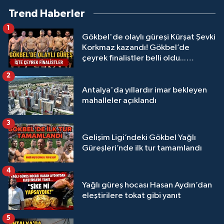
Trend Haberler
1
Gökbel'de olaylı güreşi Kürşat Şevki
Korkmaz kazandı! Gökbel’de
çeyrek finalistler belli oldu...
Megastar Ali Gürbüz elendi!
2
Antalya'da yıllardır imar bekleyen
mahalleler açıklandı
3
Gelişim Ligi’ndeki Gökbel Yağlı
Güreşleri’nde ilk tur tamamlandı
4
Yağlı güreş hocası Hasan Aydın’dan
eleştirilere tokat gibi yanıt
5