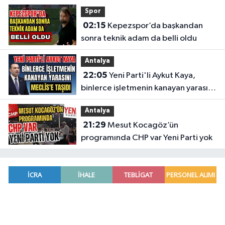
Spor
02:15
Kepezspor’da başkandan
sonra teknik adam da belli oldu
Antalya
22:05
Yeni Parti'li Aykut Kaya,
binlerce işletmenin kanayan yarasını
Meclis'e taşıdı
Antalya
21:29
Mesut Kocagöz’ün
programında CHP var Yeni Parti yok