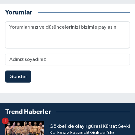
Yorumlar
Gönder
Trend Haberler
1
Gökbel'de olaylı güreşi Kürşat Şevki
Korkmaz kazandı! Gökbel’de