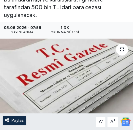
tarafından 500 bin TL idari para cezası
Güncel
uygulanacak.
Kültür & Sanat
05.06.2026 - 07:56
1 DK
YAYINLANMA
OKUNMA SÜRESI
Magazin
Resmi İlan
Sağlık & Yaşam
Siyaset
Spor
Paylaş
-
+
A
A