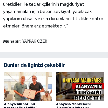
üreticileri ile tedarikçilerinin mağduriyet
yaşamamaları için beton sevkiyatı yapılacak
yapıların ruhsat ve izin durumlarını titizlikle kontrol
etmeleri önem arz etmektedir.”
Muhabir:
YAPRAK ÖZER
Bunlar da ilginizi çekebilir
Alanya’nın sorunu
Anayasa Mahkemesi
protokolle çözüldü
Alanya'nın itirazını