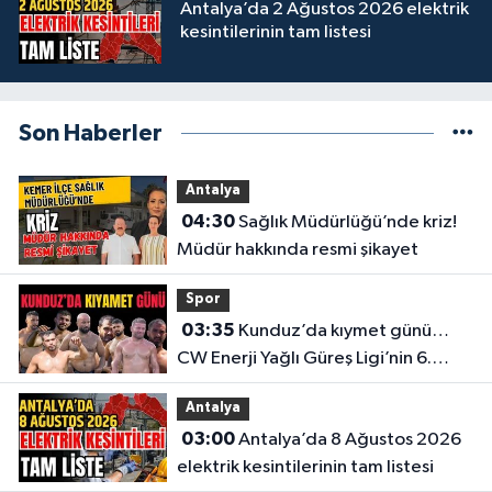
Antalya’da 2 Ağustos 2026 elektrik
kesintilerinin tam listesi
Son Haberler
Antalya
04:30
Sağlık Müdürlüğü’nde kriz!
Müdür hakkında resmi şikayet
Spor
03:35
Kunduz’da kıymet günü…
CW Enerji Yağlı Güreş Ligi’nin 6.
Etabı öncesi nefesler tutuldu
Antalya
03:00
Antalya’da 8 Ağustos 2026
elektrik kesintilerinin tam listesi