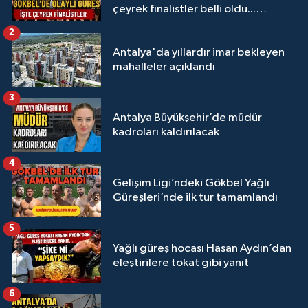
çeyrek finalistler belli oldu...
Megastar Ali Gürbüz elendi!
2
Antalya'da yıllardır imar bekleyen
mahalleler açıklandı
3
Antalya Büyükşehir’de müdür
kadroları kaldırılacak
4
Gelişim Ligi’ndeki Gökbel Yağlı
Güreşleri’nde ilk tur tamamlandı
5
Yağlı güreş hocası Hasan Aydın’dan
eleştirilere tokat gibi yanıt
6