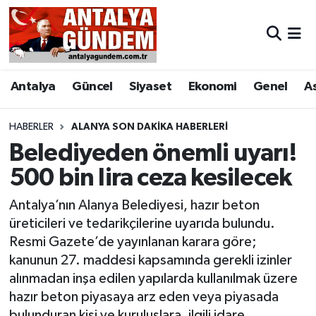
Antalya
Antalya Nöbetçi Eczaneler
Antalya
Güncel
Siyaset
Ekonomi
Genel
A
Asayiş
Antalya Hava Durumu
Bilim & Teknoloji
Antalya Namaz Vakitleri
HABERLER
ALANYA SON DAKIKA HABERLERI
Belediyeden önemli uyarı!
Bölge
Antalya Trafik Yoğunluk Haritası
500 bin lira ceza kesilecek
EĞİTİM
Süper Lig Puan Durumu ve Fikstür
Antalya’nın Alanya Belediyesi, hazır beton
üreticileri ve tedarikçilerine uyarıda bulundu.
Ekonomi
Tüm Manşetler
Resmi Gazete’de yayınlanan karara göre;
kanunun 27. maddesi kapsamında gerekli izinler
Genel
Son Dakika Haberleri
alınmadan inşa edilen yapılarda kullanılmak üzere
hazır beton piyasaya arz eden veya piyasada
Görüntülü Haber
Haber Arşivi
bulunduran kişi ve kuruluşlara, ilgili idare