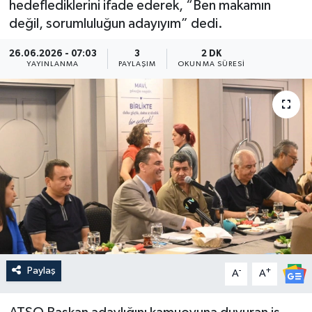
hedeflediklerini ifade ederek, “Ben makamın
değil, sorumluluğun adayıyım” dedi.
Güncel
26.06.2026 - 07:03
3
2 DK
Kültür & Sanat
YAYINLANMA
PAYLAŞIM
OKUNMA SÜRESI
Magazin
Resmi İlan
Sağlık & Yaşam
Siyaset
Spor
Paylaş
-
+
A
A