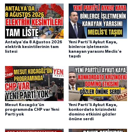
Antalya’da 8 Ağustos 2026
Yeni Parti'li Aykut Kaya,
elektrik kesintilerinin tam
binlerce işletmenin
listesi
kanayan yarasını Meclis'e
taşıdı
Mesut Kocagöz’ün
Yeni Parti'li Aykut Kaya,
programında CHP var Yeni
konkordato krizindeki
Parti yok
domino etkisini gözler
önüne serdi