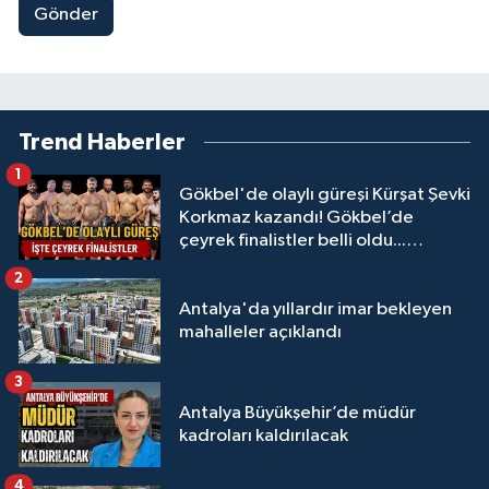
Gönder
Trend Haberler
1
Gökbel'de olaylı güreşi Kürşat Şevki
Korkmaz kazandı! Gökbel’de
çeyrek finalistler belli oldu...
Megastar Ali Gürbüz elendi!
2
Antalya'da yıllardır imar bekleyen
mahalleler açıklandı
3
Antalya Büyükşehir’de müdür
kadroları kaldırılacak
4