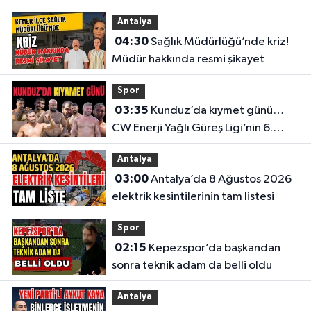
Antalya
04:30
Sağlık Müdürlüğü’nde kriz!
Müdür hakkında resmi şikayet
Spor
03:35
Kunduz’da kıymet günü…
CW Enerji Yağlı Güreş Ligi’nin 6.
Etabı öncesi nefesler tutuldu
Antalya
03:00
Antalya’da 8 Ağustos 2026
elektrik kesintilerinin tam listesi
Spor
02:15
Kepezspor’da başkandan
sonra teknik adam da belli oldu
Antalya