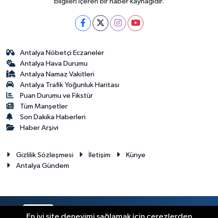
bilgileri içeren bir haber kaynağıdır.
Antalya Nöbetçi Eczaneler
Antalya Hava Durumu
Antalya Namaz Vakitleri
Antalya Trafik Yoğunluk Haritası
Puan Durumu ve Fikstür
Tüm Manşetler
Son Dakika Haberleri
Haber Arşivi
Gizlilik Sözleşmesi
İletişim
Künye
Antalya Gündem
RSS
Copyright © 2024. Her hakkı saklıdır.
En iyi site deneyimi sağlamak için çerezlerden