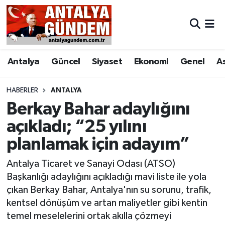
Antalya
Antalya Nöbetçi Eczaneler
Antalya
Güncel
Siyaset
Ekonomi
Genel
A
Asayiş
Antalya Hava Durumu
Bilim & Teknoloji
Antalya Namaz Vakitleri
HABERLER
ANTALYA
Berkay Bahar adaylığını
Bölge
Antalya Trafik Yoğunluk Haritası
açıkladı; “25 yılını
planlamak için adayım”
EĞİTİM
Süper Lig Puan Durumu ve Fikstür
Antalya Ticaret ve Sanayi Odası (ATSO)
Ekonomi
Tüm Manşetler
Başkanlığı adaylığını açıkladığı mavi liste ile yola
çıkan Berkay Bahar, Antalya'nın su sorunu, trafik,
Genel
Son Dakika Haberleri
kentsel dönüşüm ve artan maliyetler gibi kentin
temel meselelerini ortak akılla çözmeyi
Görüntülü Haber
Haber Arşivi