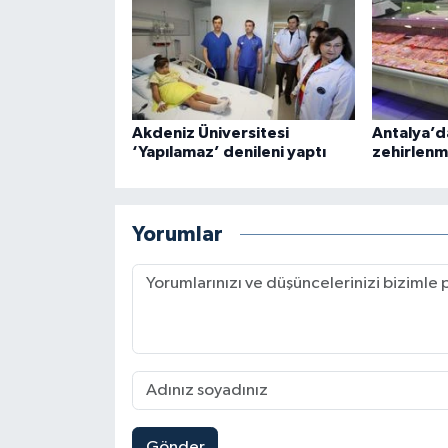
Akdeniz Üniversitesi
Antalya’d
‘Yapılamaz’ denileni yaptı
zehirlenme
Yorumlar
Gönder