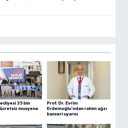
ediyesi 35 bin
Prof. Dr. Evrim
 ücretsiz muayene
Erdemoğlu’ndan rahim ağzı
kanseri uyarısı