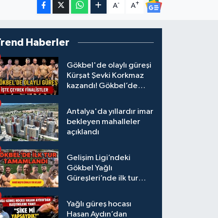
-
+
A
A
Trend Haberler
Gökbel'de olaylı güreşi
Kürşat Şevki Korkmaz
kazandı! Gökbel’de
çeyrek finalistler belli
oldu... Megastar Ali
Antalya'da yıllardır imar
Gürbüz elendi!
bekleyen mahalleler
açıklandı
Gelişim Ligi’ndeki
Gökbel Yağlı
Güreşleri’nde ilk tur
tamamlandı
Yağlı güreş hocası
Hasan Aydın’dan