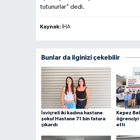
tutunurlar" dedi.
Kaynak:
İHA
Bunlar da ilginizi çekebilir
İsviçreli iki kadına hastane
Kepez Bel
şoku! Hastane 71 bin fatura
öğrenciyi
çıkardı
etti