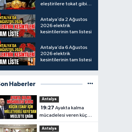
eleştirilere tokat gibi
yanıt
Antalya’da 2 Ağustos
2026 elektrik
kesintilerinin tam listesi
Antalya’da 6 Ağustos
2026 elektrik
kesintilerinin tam listesi
Son Haberler
Antalya
19:27
Ayakta kalma
mücadelesi veren küçük
esnaf için Milletvekili
Antalya
Kaya'dan Meclis'te