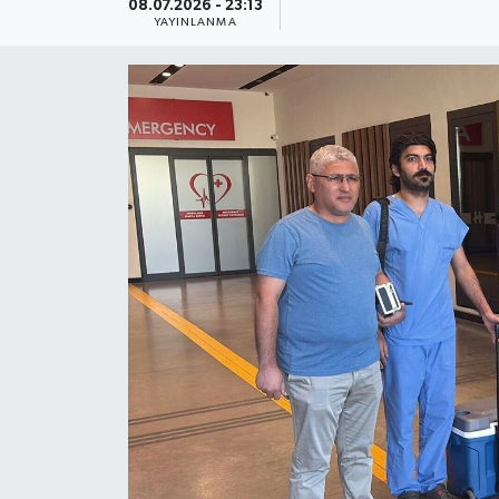
08.07.2026 - 23:13
YAYINLANMA
Güncel
Kültür & Sanat
Magazin
Resmi İlan
Sağlık & Yaşam
Siyaset
Spor