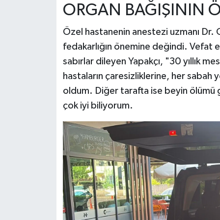
ORGAN BAĞIŞININ Ö
Özel hastanenin anestezi uzmanı Dr. O
fedakarlığın önemine değindi. Vefat e
sabırlar dileyen Yapakçı, "30 yıllık m
hastaların çaresizliklerine, her sabah y
oldum. Diğer tarafta ise beyin ölümü ge
çok iyi biliyorum.