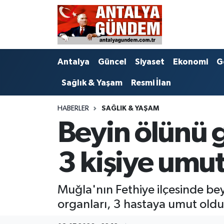
Antalya
Antalya Nöbetçi Eczaneler
Antalya
Güncel
Siyaset
Ekonomi
G
Asayiş
Antalya Hava Durumu
Sağlık & Yaşam
Resmi İlan
Bilim & Teknoloji
Antalya Namaz Vakitleri
HABERLER
SAĞLIK & YAŞAM
Bölge
Antalya Trafik Yoğunluk Haritası
Beyin ölünü g
EĞİTİM
Süper Lig Puan Durumu ve Fikstür
3 kişiye umut
Ekonomi
Tüm Manşetler
Muğla'nın Fethiye ilçesinde bey
Genel
Son Dakika Haberleri
organları, 3 hastaya umut oldu
Görüntülü Haber
Haber Arşivi