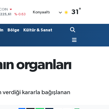
°
LAR
31
Konyaaltı
,7143
%0.16
RO
,0317
%-0.02
ERLİN
in
Bölge
Kültür & Sanat
,2463
%0.07
AM ALTIN
74.81
%1.44
ST100
.799
%70
TCOIN
ın organları
.225,61
%-0.63
n verdiği kararla bağışlanan