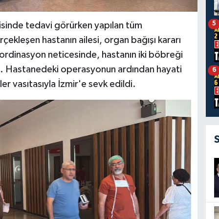
5
isinde tedavi görürken yapılan tüm
kleşen hastanın ailesi, organ bağışı kararı
 koordinasyon neticesinde, hastanın iki böbreği
ındı. Hastanedeki operasyonun ardından hayati
6
r vasıtasıyla İzmir'e sevk edildi.