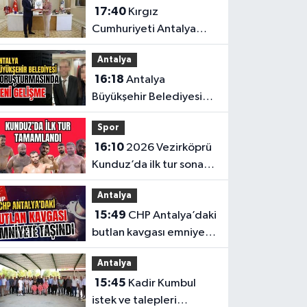
17:40
Kırgız
çağrı
Cumhuriyeti Antalya
Başkonsolosu’ndan
Antalya
anlamlı ziyaret
16:18
Antalya
Büyükşehir Belediyesi
soruşturmasında yeni
Spor
gelişme
16:10
2026 Vezirköprü
Kunduz’da ilk tur sona
erdi. İşte son 64’e kalan
Antalya
başpehlivanlar
15:49
CHP Antalya’daki
butlan kavgası emniyete
taşındı
Antalya
15:45
Kadir Kumbul
istek ve talepleri