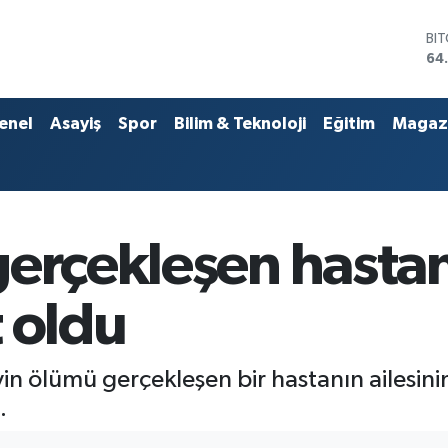
DO
47
EU
55
ST
enel
Asayiş
Spor
Bilim & Teknoloji
Eğitim
Magaz
64
GR
65
Bİ
13
BI
erçekleşen hastan
64
 oldu
in ölümü gerçekleşen bir hastanın ailesini
.