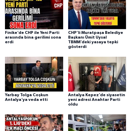
Finike’de CHP ile Yeni Parti
CHP’li Muratpaşa Belediye
arasında bina gerilimi sona
Başkanı Ümit Uysal
erdi
TBMM’deki yasaya tepki
gösterdi
Yarbay Tolga Coşkun
Antalya Kepez’de siyasetin
Antalya’ya veda etti
yeni adresi Anahtar Parti
oldu