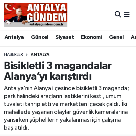
Antalya
Antalya Nöbetçi Eczaneler
Antalya
Güncel
Siyaset
Ekonomi
Genel
A
Asayiş
Antalya Hava Durumu
Bilim & Teknoloji
Antalya Namaz Vakitleri
HABERLER
ANTALYA
Bisikletli 3 magandalar
Bölge
Antalya Trafik Yoğunluk Haritası
Alanya’yı karıştırdı
EĞİTİM
Süper Lig Puan Durumu ve Fikstür
Antalya’nın Alanya ilçesinde bisikletli 3 maganda;
park halindeki araçların lastiklerini kesti, umumi
Ekonomi
Tüm Manşetler
tuvaleti tahrip etti ve marketten içecek çaldı. İki
mahallede yaşanan olaylar güvenlik kameralarına
Genel
Son Dakika Haberleri
yansırken şüphelilerin yakalanması için çalışma
başlatıldı.
Görüntülü Haber
Haber Arşivi