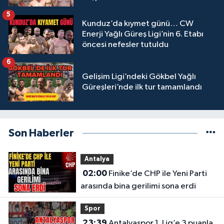
5
Kunduz’da kıymet günü… CW
Enerji Yağlı Güreş Ligi’nin 6. Etabı
öncesi nefesler tutuldu
6
Gelişim Ligi’ndeki Gökbel Yağlı
Güreşleri’nde ilk tur tamamlandı
Son Haberler
Antalya
02:00
Finike’de CHP ile Yeni Parti
arasında bina gerilimi sona erdi
Spor
23:39
Antalyaspor 1. Lig’e 3 puanla