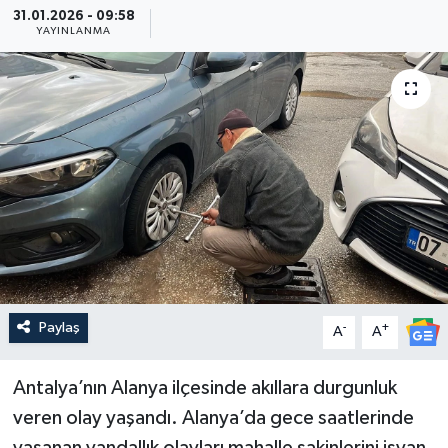
31.01.2026 - 09:58
YAYINLANMA
Güncel
Kültür & Sanat
Magazin
Resmi İlan
Sağlık & Yaşam
Siyaset
Paylaş
-
+
A
A
Spor
Antalya’nın Alanya ilçesinde akıllara durgunluk
veren olay yaşandı. Alanya’da gece saatlerinde