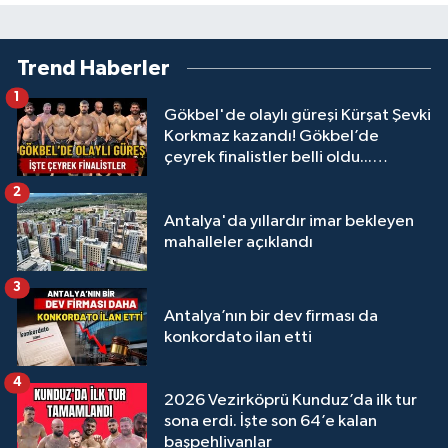
Trend Haberler
1
Gökbel'de olaylı güreşi Kürşat Şevki
Korkmaz kazandı! Gökbel’de
çeyrek finalistler belli oldu...
Megastar Ali Gürbüz elendi!
2
Antalya'da yıllardır imar bekleyen
mahalleler açıklandı
3
Antalya’nın bir dev firması da
konkordato ilan etti
4
2026 Vezirköprü Kunduz’da ilk tur
sona erdi. İşte son 64’e kalan
başpehlivanlar