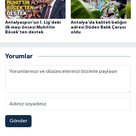
Antalyaspor’un 1. Lig’deki
Antalya’da kaliteli balığın
ilk maçı öncesi Muhittin
adresi Düden Balık Çarşısı
Böcek’ten destek
oldu
Yorumlar
Gönder