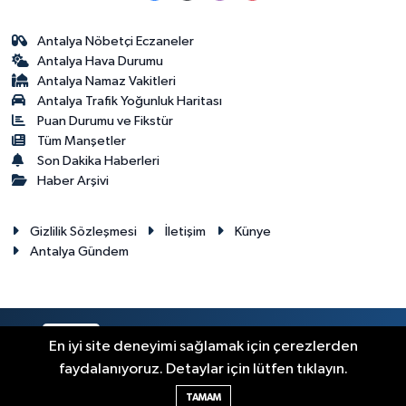
Antalya Nöbetçi Eczaneler
Antalya Hava Durumu
Antalya Namaz Vakitleri
Antalya Trafik Yoğunluk Haritası
Puan Durumu ve Fikstür
Tüm Manşetler
Son Dakika Haberleri
Haber Arşivi
Gizlilik Sözleşmesi
İletişim
Künye
Antalya Gündem
RSS
Copyright © 2024. Her hakkı saklıdır.
En iyi site deneyimi sağlamak için çerezlerden
faydalanıyoruz. Detaylar için lütfen tıklayın.
Haber Yazılımı:
TE Bilişim
TAMAM