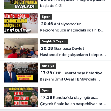
başladı: 4-3
Spor
20:46
Antalyaspor’un
Keçiörengücü maçındaki ilk 11'i belli
oldu!
Sağlık & Yaşam
20:28
Gazipaşa Devlet
Hastanesi’nde çalışanların talepleri
masaya yatırıldı
Antalya
17:39
CHP’li Muratpaşa Belediye
Başkanı Ümit Uysal TBMM’deki
yasaya tepki gösterdi
Spor
17:38
Kunduz’da olaylı güreş...
Çeyrek finale kalan başpehlivanlar
belli oldu