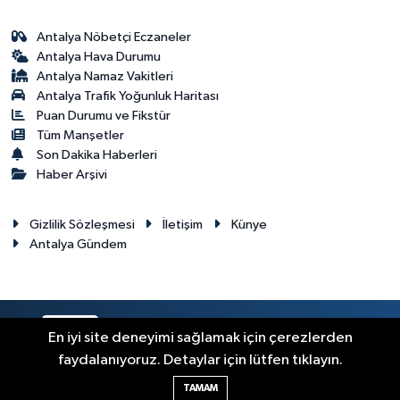
Antalya Nöbetçi Eczaneler
Antalya Hava Durumu
Antalya Namaz Vakitleri
Antalya Trafik Yoğunluk Haritası
Puan Durumu ve Fikstür
Tüm Manşetler
Son Dakika Haberleri
Haber Arşivi
Gizlilik Sözleşmesi
İletişim
Künye
Antalya Gündem
RSS
Copyright © 2024. Her hakkı saklıdır.
En iyi site deneyimi sağlamak için çerezlerden
faydalanıyoruz. Detaylar için lütfen tıklayın.
Haber Yazılımı:
TE Bilişim
TAMAM