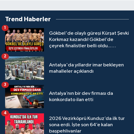
Trend Haberler
1
Gökbel'de olaylı güreşi Kürşat Şevki
Korkmaz kazandı! Gökbel’de
çeyrek finalistler belli oldu...
Megastar Ali Gürbüz elendi!
2
Antalya'da yıllardır imar bekleyen
mahalleler açıklandı
3
Antalya’nın bir dev firması da
konkordato ilan etti
4
2026 Vezirköprü Kunduz’da ilk tur
sona erdi. İşte son 64’e kalan
başpehlivanlar