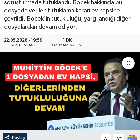
soruşturmada tutuklandı. Böcek hakkında bu
dosyada verilen tutuklama kararı ev hapsine
Güncel
çevrildi. Böcek’in tutukluluğu, yargılandığı diğer
dosyalardan devam ediyor.
Kültür & Sanat
22.05.2026 - 19:59
1 DK
Magazin
YAYINLANMA
OKUNMA SÜRESI
Resmi İlan
Sağlık & Yaşam
Siyaset
Spor
Paylaş
-
+
A
A