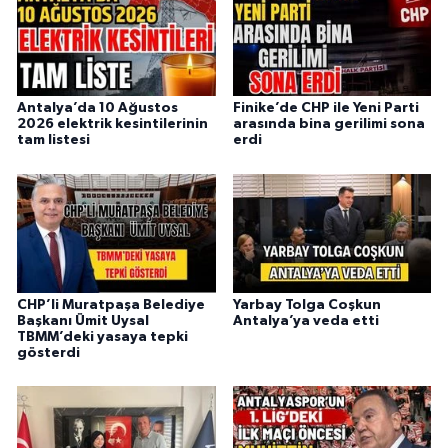
Antalya’da 10 Ağustos
Finike’de CHP ile Yeni Parti
2026 elektrik kesintilerinin
arasında bina gerilimi sona
tam listesi
erdi
CHP’li Muratpaşa Belediye
Yarbay Tolga Coşkun
Başkanı Ümit Uysal
Antalya’ya veda etti
TBMM’deki yasaya tepki
gösterdi