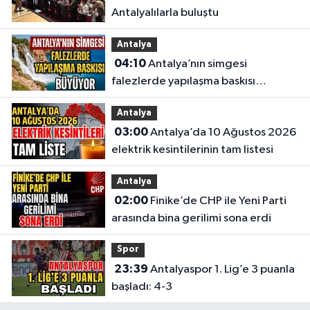
Antalyalılarla buluştu
Antalya
04:10
Antalya’nın simgesi
falezlerde yapılaşma baskısı
büyüyor
Antalya
03:00
Antalya’da 10 Ağustos 2026
elektrik kesintilerinin tam listesi
Antalya
02:00
Finike’de CHP ile Yeni Parti
arasında bina gerilimi sona erdi
Spor
23:39
Antalyaspor 1. Lig’e 3 puanla
başladı: 4-3