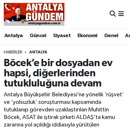
Antalya
Antalya Nöbetçi Eczaneler
Antalya
Güncel
Siyaset
Ekonomi
Genel
A
Asayiş
Antalya Hava Durumu
Bilim & Teknoloji
Antalya Namaz Vakitleri
HABERLER
ANTALYA
Böcek’e bir dosyadan ev
Bölge
Antalya Trafik Yoğunluk Haritası
hapsi, diğerlerinden
tutukluluğuna devam
EĞİTİM
Süper Lig Puan Durumu ve Fikstür
Antalya Büyükşehir Belediyesi’ne yönelik ‘rüşvet’
Ekonomi
Tüm Manşetler
ve ‘yolsuzluk’ soruşturması kapsamında
tutuklanıp görevden uzaklaştırılan Muhittin
Genel
Son Dakika Haberleri
Böcek, ASAT ile iştirak şirketi ALDAŞ’ta kamu
zararına yol açıldığı iddiasıyla yürütülen
Görüntülü Haber
Haber Arşivi