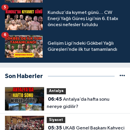
5
Kunduz’da kıymet günü… CW
Enerji Yağlı Güreş Ligi’nin 6. Etabı
öncesi nefesler tutuldu
6
Gelişim Ligi’ndeki Gökbel Yağlı
Güreşleri’nde ilk tur tamamlandı
Son Haberler
Antalya
06:45
Antalya’da hafta sonu
nereye gidilir?
Siyaset
05:35
UKAB Genel Başkanı Kahveci