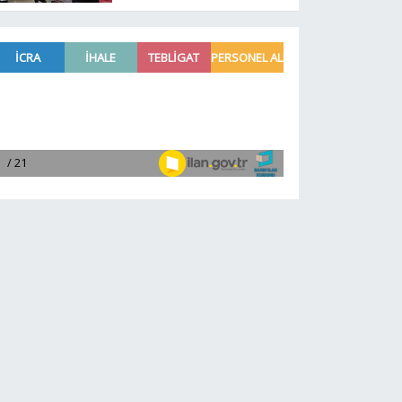
programında CHP var
Yeni Parti yok