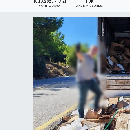
10.10.2025 - 17:21
1 DK
YAYINLANMA
OKUNMA SÜRESI
Güncel
Kültür & Sanat
Magazin
Resmi İlan
Sağlık & Yaşam
Siyaset
Spor