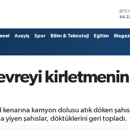
DOL
47,6
EUR
55,0
STER
enel
Asayiş
Spor
Bilim & Teknoloji
Eğitim
Magaz
64,2
GRAM
6510
BİST
13.7
BITC
reyi kirletmenin 
64.2
kenarına kamyon dolusu atık döken şahısla
a yiyen şahıslar, döktüklerini geri topladı.