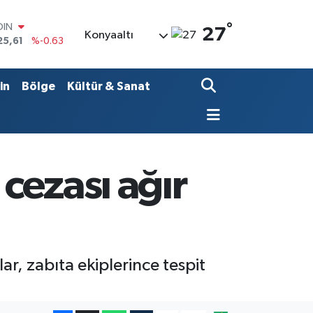
°
AR
27
Konyaaltı
704
%0
O
406
%-0.08
LİN
in
Bölge
Kültür & Sanat
143
%0
 ALTIN
.40
%0.45
100
99
%70
OIN
cezası ağır
25,61
%-0.63
r, zabıta ekiplerince tespit