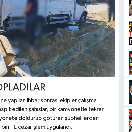
OPLADILAR
 yapılan ihbar sonrası ekipler çalışma
espit edilen şahıslar, bir kamyonetle tekrar
amyonete doldurup götüren şüphelilerden
 bin TL cezai işlem uygulandı.