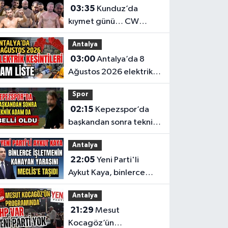
03:35
Kunduz’da
kıymet günü… CW
Enerji Yağlı Güreş
Antalya
Ligi’nin 6. Etabı öncesi
03:00
Antalya’da 8
nefesler tutuldu
Ağustos 2026 elektrik
kesintilerinin tam listesi
Spor
02:15
Kepezspor’da
başkandan sonra teknik
adam da belli oldu
Antalya
22:05
Yeni Parti'li
Aykut Kaya, binlerce
işletmenin kanayan
Antalya
yarasını Meclis'e taşıdı
21:29
Mesut
Kocagöz’ün