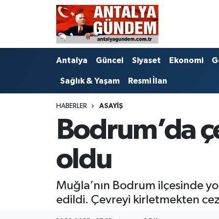
Antalya
Antalya Nöbetçi Eczaneler
Antalya
Güncel
Siyaset
Ekonomi
G
Asayiş
Antalya Hava Durumu
Sağlık & Yaşam
Resmi İlan
Bilim & Teknoloji
Antalya Namaz Vakitleri
HABERLER
ASAYIŞ
Bölge
Antalya Trafik Yoğunluk Haritası
Bodrum’da çev
EĞİTİM
Süper Lig Puan Durumu ve Fikstür
oldu
Ekonomi
Tüm Manşetler
Muğla’nın Bodrum ilçesinde yol 
Genel
Son Dakika Haberleri
edildi. Çevreyi kirletmekten cez
Görüntülü Haber
Haber Arşivi