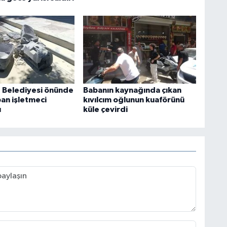
 Belediyesi önünde
Babanın kaynağında çıkan
an işletmeci
kıvılcım oğlunun kuaförünü
ı
küle çevirdi