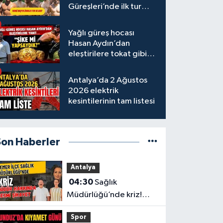
Güreşleri’nde ilk tur
tamamlandı
Yağlı güreş hocası
Hasan Aydın’dan
eleştirilere tokat gibi
yanıt
Antalya’da 2 Ağustos
2026 elektrik
kesintilerinin tam listesi
Son Haberler
Antalya
04:30
Sağlık
Müdürlüğü’nde kriz!
Müdür hakkında resmi
Spor
şikayet