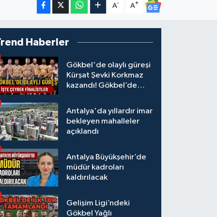
-
+
A
A
Trend Haberler
Gökbel'de olaylı güreşi
Kürşat Şevki Korkmaz
kazandı! Gökbel’de
çeyrek finalistler belli
oldu... Megastar Ali
Antalya'da yıllardır imar
Gürbüz elendi!
bekleyen mahalleler
açıklandı
Antalya Büyükşehir’de
müdür kadroları
kaldırılacak
Gelişim Ligi’ndeki
Gökbel Yağlı