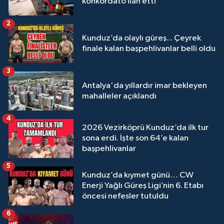
konkordato ilan etti
2
Kunduz’da olaylı güreş... Çeyrek
finale kalan başpehlivanlar belli oldu
3
Antalya'da yıllardır imar bekleyen
mahalleler açıklandı
4
2026 Vezirköprü Kunduz’da ilk tur
sona erdi. İşte son 64’e kalan
başpehlivanlar
5
Kunduz’da kıymet günü… CW
Enerji Yağlı Güreş Ligi’nin 6. Etabı
öncesi nefesler tutuldu
6