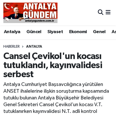
Antalya
Antalya Nöbetçi Eczaneler
Antalya
Güncel
Siyaset
Ekonomi
Genel
A
Asayiş
Antalya Hava Durumu
Bilim & Teknoloji
Antalya Namaz Vakitleri
HABERLER
ANTALYA
Cansel Çevikol'un kocası
Bölge
Antalya Trafik Yoğunluk Haritası
tutuklandı, kayınvalidesi
serbest
EĞİTİM
Süper Lig Puan Durumu ve Fikstür
Antalya Cumhuriyet Başsavcılığınca yürütülen
Ekonomi
Tüm Manşetler
ANSET ihalelerine ilişkin soruşturma kapsamında
tutuklu bulunan Antalya Büyükşehir Belediyesi
Genel
Son Dakika Haberleri
Genel Sekreteri Cansel Çevikol’un kocası V.T.
tutuklanırken kayınvalidesi N.T. adli kontrol
Görüntülü Haber
Haber Arşivi