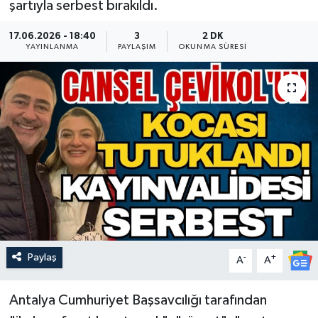
şartıyla serbest bırakıldı.
Güncel
17.06.2026 - 18:40
3
2 DK
YAYINLANMA
PAYLAŞIM
OKUNMA SÜRESI
Kültür & Sanat
Magazin
Resmi İlan
Sağlık & Yaşam
Siyaset
Spor
Paylaş
-
+
A
A
Antalya Cumhuriyet Başsavcılığı tarafından