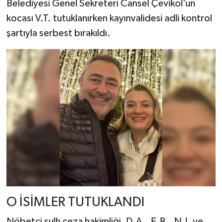
Belediyesi Genel Sekreteri Cansel Çevikol’un
kocası V.T. tutuklanırken kayınvalidesi adli kontrol
şartıyla serbest bırakıldı.
O İSİMLER TUTUKLANDI
Nöbetçi sulh ceza hakimliği, D.A., E.B., N.I. ve