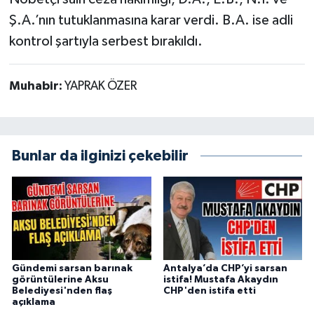
Ş.A.’nın tutuklanmasına karar verdi. B.A. ise adli
kontrol şartıyla serbest bırakıldı.
Muhabir:
YAPRAK ÖZER
Bunlar da ilginizi çekebilir
Gündemi sarsan barınak
Antalya’da CHP’yi sarsan
görüntülerine Aksu
istifa! Mustafa Akaydın
Belediyesi'nden flaş
CHP'den istifa etti
açıklama