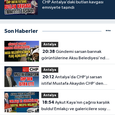
CHP Antalya’daki butlan kavgası
emniyete taşındı
Son Haberler
Antalya
20:38
Gündemi sarsan barınak
görüntülerine Aksu Belediyesi'nden
flaş açıklama
Antalya
20:12
Antalya’da CHP’yi sarsan
istifa! Mustafa Akaydın CHP'den
istifa etti
Antalya
18:54
Aykut Kaya’nın çağrısı karşılık
buldu! Emlakçı ve galericilere sosyal