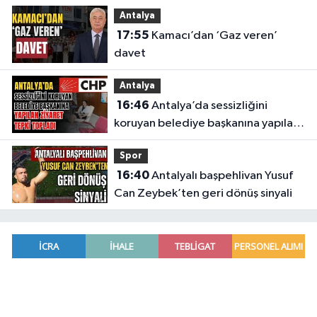
medya müjdesi
Antalya
17:55
Kamacı’dan ‘Gaz veren’
davet
Antalya
16:46
Antalya’da sessizliğini
koruyan belediye başkanına yapılan
ziyaret tepki topladı
Spor
16:40
Antalyalı başpehlivan Yusuf
Can Zeybek’ten geri dönüş sinyali