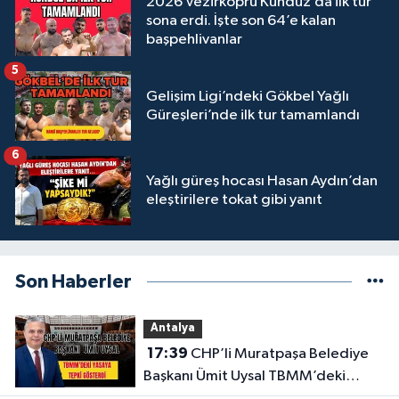
2026 Vezirköprü Kunduz’da ilk tur
sona erdi. İşte son 64’e kalan
başpehlivanlar
5
Gelişim Ligi’ndeki Gökbel Yağlı
Güreşleri’nde ilk tur tamamlandı
6
Yağlı güreş hocası Hasan Aydın’dan
eleştirilere tokat gibi yanıt
Son Haberler
Antalya
17:39
CHP’li Muratpaşa Belediye
Başkanı Ümit Uysal TBMM’deki
yasaya tepki gösterdi