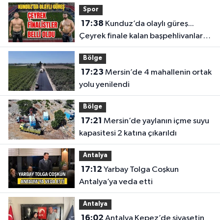
Spor
17:38
Kunduz’da olaylı güreş...
Çeyrek finale kalan başpehlivanlar
belli oldu
Bölge
17:23
Mersin’de 4 mahallenin ortak
yolu yenilendi
Bölge
17:21
Mersin’de yaylanın içme suyu
kapasitesi 2 katına çıkarıldı
Antalya
17:12
Yarbay Tolga Coşkun
Antalya’ya veda etti
Antalya
16:02
Antalya Kepez’de siyasetin