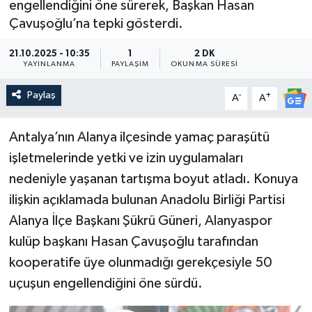
engellendiğini öne sürerek, Başkan Hasan
Çavuşoğlu’na tepki gösterdi.
Güncel
21.10.2025 - 10:35
1
2 DK
Kültür & Sanat
YAYINLANMA
PAYLAŞIM
OKUNMA SÜRESI
Paylaş
Magazin
-
+
A
A
Resmi İlan
Antalya’nın Alanya ilçesinde yamaç paraşütü
işletmelerinde yetki ve izin uygulamaları
Sağlık & Yaşam
nedeniyle yaşanan tartışma boyut atladı. Konuya
ilişkin açıklamada bulunan Anadolu Birliği Partisi
Siyaset
Alanya İlçe Başkanı Şükrü Güneri, Alanyaspor
Spor
kulüp başkanı Hasan Çavuşoğlu tarafından
kooperatife üye olunmadığı gerekçesiyle 50
uçuşun engellendiğini öne sürdü.