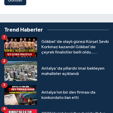
Gönder
Trend Haberler
1
Gökbel'de olaylı güreşi Kürşat Şevki
Korkmaz kazandı! Gökbel’de
çeyrek finalistler belli oldu...
Megastar Ali Gürbüz elendi!
2
Antalya'da yıllardır imar bekleyen
mahalleler açıklandı
3
Antalya’nın bir dev firması da
konkordato ilan etti
4