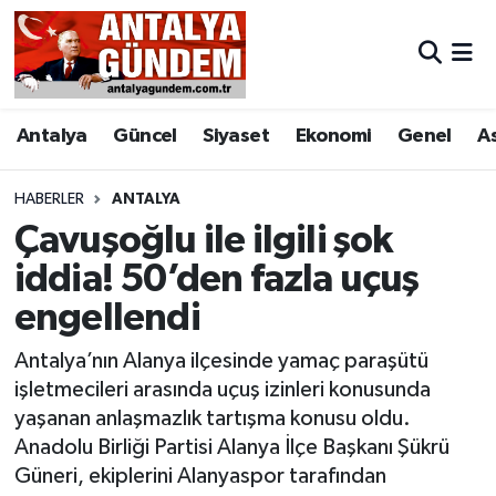
Antalya
Antalya Nöbetçi Eczaneler
Antalya
Güncel
Siyaset
Ekonomi
Genel
A
Asayiş
Antalya Hava Durumu
Bilim & Teknoloji
Antalya Namaz Vakitleri
HABERLER
ANTALYA
Çavuşoğlu ile ilgili şok
Bölge
Antalya Trafik Yoğunluk Haritası
iddia! 50’den fazla uçuş
engellendi
EĞİTİM
Süper Lig Puan Durumu ve Fikstür
Antalya’nın Alanya ilçesinde yamaç paraşütü
Ekonomi
Tüm Manşetler
işletmecileri arasında uçuş izinleri konusunda
yaşanan anlaşmazlık tartışma konusu oldu.
Genel
Son Dakika Haberleri
Anadolu Birliği Partisi Alanya İlçe Başkanı Şükrü
Güneri, ekiplerini Alanyaspor tarafından
Görüntülü Haber
Haber Arşivi