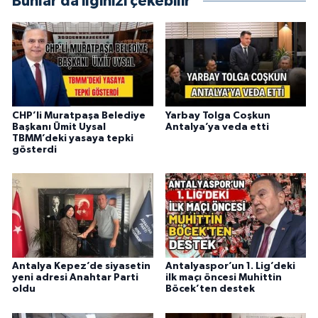
Bunlar da ilginizi çekebilir
CHP’li Muratpaşa Belediye
Yarbay Tolga Coşkun
Başkanı Ümit Uysal
Antalya’ya veda etti
TBMM’deki yasaya tepki
gösterdi
Antalya Kepez’de siyasetin
Antalyaspor’un 1. Lig’deki
yeni adresi Anahtar Parti
ilk maçı öncesi Muhittin
oldu
Böcek’ten destek