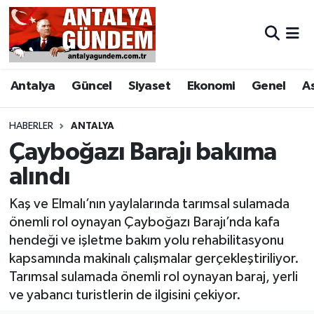
Antalya
Antalya Nöbetçi Eczaneler
Antalya
Güncel
Siyaset
Ekonomi
Genel
A
Asayiş
Antalya Hava Durumu
Bilim & Teknoloji
Antalya Namaz Vakitleri
HABERLER
ANTALYA
Çayboğazı Barajı bakıma
Bölge
Antalya Trafik Yoğunluk Haritası
alındı
EĞİTİM
Süper Lig Puan Durumu ve Fikstür
Kaş ve Elmalı’nın yaylalarında tarımsal sulamada
önemli rol oynayan Çayboğazı Barajı’nda kafa
Ekonomi
Tüm Manşetler
hendeği ve işletme bakım yolu rehabilitasyonu
kapsamında makinalı çalışmalar gerçekleştiriliyor.
Genel
Son Dakika Haberleri
Tarımsal sulamada önemli rol oynayan baraj, yerli
ve yabancı turistlerin de ilgisini çekiyor.
Görüntülü Haber
Haber Arşivi