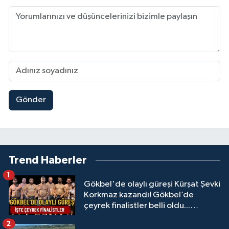
Gönder
Trend Haberler
1
Gökbel'de olaylı güreşi Kürşat Şevki
Korkmaz kazandı! Gökbel’de
çeyrek finalistler belli oldu...
Megastar Ali Gürbüz elendi!
2