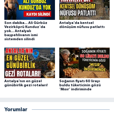
Son dakika... Ali Gürbüz
Antalya’da kentsel
Vezirköprü Kunduz'da
dönüşüm nüfusu patlattı
yok... Antalyalı
başpehlivanın ismi
sistemden silindi
Antalya’nın en güzel
Soğanın fiyatı 60 lirayı
günübirlik gezi rotaları!
buldu tüketicinin gözü
‘Mısır’ indiriminde
Yorumlar