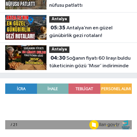
nüfusu patlattı
Antalya
05:35
Antalya’nın en güzel
günübirlik gezi rotaları!
Antalya
04:30
Soğanın fiyatı 60 lirayı buldu
tüketicinin gözü ‘Mısır’ indiriminde