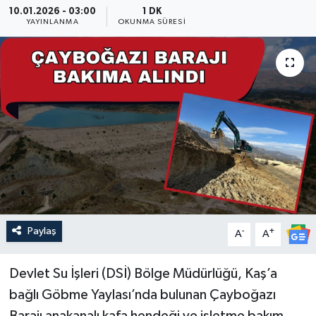
10.01.2026 - 03:00
1 DK
YAYINLANMA
OKUNMA SÜRESI
Güncel
Kültür & Sanat
Magazin
Resmi İlan
Sağlık & Yaşam
Siyaset
Paylaş
-
+
A
A
Spor
Devlet Su İşleri (DSİ) Bölge Müdürlüğü, Kaş’a
bağlı Göbme Yaylası’nda bulunan Çayboğazı