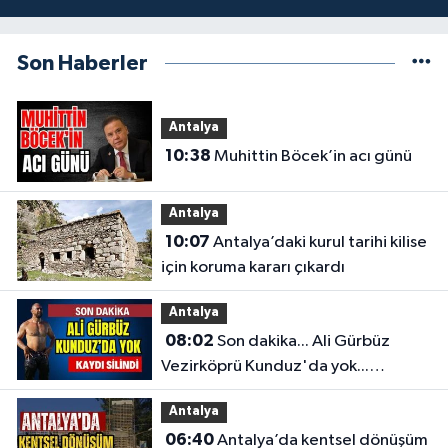
Son Haberler
Antalya
10:38
Muhittin Böcek’in acı günü
Antalya
10:07
Antalya’daki kurul tarihi kilise
için koruma kararı çıkardı
Antalya
08:02
Son dakika... Ali Gürbüz
Vezirköprü Kunduz'da yok...
Antalyalı başpehlivanın ismi
Antalya
sistemden silindi
06:40
Antalya’da kentsel dönüşüm