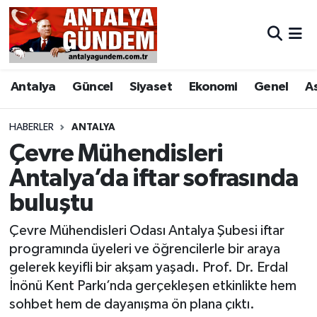
Antalya
Antalya Nöbetçi Eczaneler
Antalya
Güncel
Siyaset
Ekonomi
Genel
A
Asayiş
Antalya Hava Durumu
Bilim & Teknoloji
Antalya Namaz Vakitleri
HABERLER
ANTALYA
Çevre Mühendisleri
Bölge
Antalya Trafik Yoğunluk Haritası
Antalya’da iftar sofrasında
buluştu
EĞİTİM
Süper Lig Puan Durumu ve Fikstür
Çevre Mühendisleri Odası Antalya Şubesi iftar
Ekonomi
Tüm Manşetler
programında üyeleri ve öğrencilerle bir araya
gelerek keyifli bir akşam yaşadı. Prof. Dr. Erdal
Genel
Son Dakika Haberleri
İnönü Kent Parkı’nda gerçekleşen etkinlikte hem
sohbet hem de dayanışma ön plana çıktı.
Görüntülü Haber
Haber Arşivi