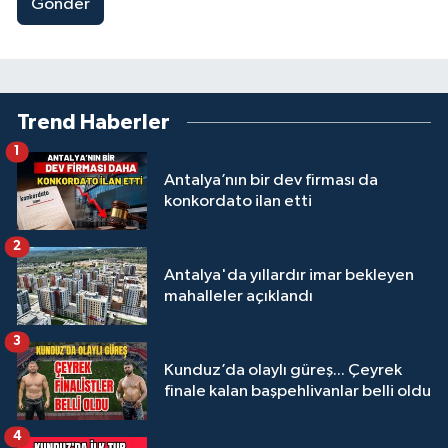
Gönder
Trend Haberler
1
Antalya’nın bir dev firması da
konkordato ilan etti
2
Antalya'da yıllardır imar bekleyen
mahalleler açıklandı
3
Kunduz’da olaylı güreş... Çeyrek
finale kalan başpehlivanlar belli oldu
4