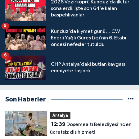
2026 Vezirköprü Kunduz’da ilk tur
sona erdi. İşte son 64’e kalan
başpehlivanlar
5
Kunduz’da kıymet günü… CW
Enerji Yağlı Güreş Ligi’nin 6. Etabı
öncesi nefesler tutuldu
6
CHP Antalya’daki butlan kavgası
emniyete taşındı
Son Haberler
Antalya
12:39
Döşemealtı Belediyesi’nden
ücretsiz diş hizmeti