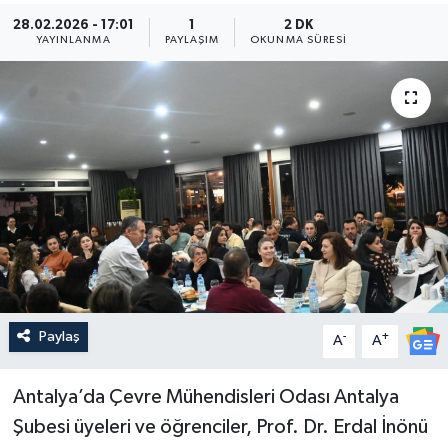
28.02.2026 - 17:01
1
2 DK
Güncel
YAYINLANMA
PAYLAŞIM
OKUNMA SÜRESI
Kültür & Sanat
Magazin
Resmi İlan
Sağlık & Yaşam
Siyaset
Paylaş
-
+
Spor
A
A
Antalya’da Çevre Mühendisleri Odası Antalya
Şubesi üyeleri ve öğrenciler, Prof. Dr. Erdal İnönü