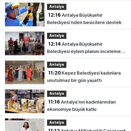
Antalya
12:16
Antalya Büyükşehir
Belediyesi’nden besicilere destek
Antalya
12:14
Antalya Büyükşehir
Belediyesi eylem planını inceleme
altına aldı
Antalya
11:20
Kepez Belediyesi kadınlara
unutulmaz bir gün yaşattı
Antalya
11:16
Antalya’nın kadınlarından
ekonomiye büyük katkı
Antalya
11:12