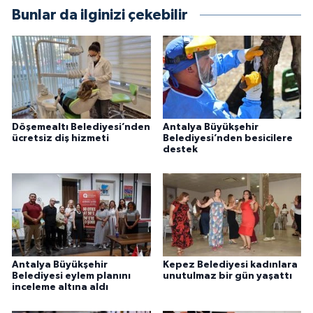
Bunlar da ilginizi çekebilir
Döşemealtı Belediyesi’nden
Antalya Büyükşehir
ücretsiz diş hizmeti
Belediyesi’nden besicilere
destek
Antalya Büyükşehir
Kepez Belediyesi kadınlara
Belediyesi eylem planını
unutulmaz bir gün yaşattı
inceleme altına aldı