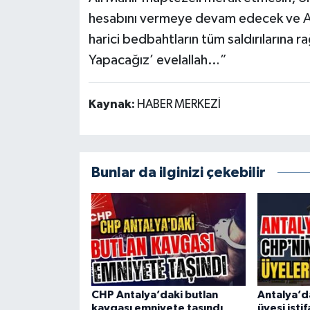
hesabını vermeye devam edecek ve Ak P
harici bedbahtların tüm saldırılarına
Yapacağız’ evelallah…”
Kaynak:
HABER MERKEZİ
Bunlar da ilginizi çekebilir
CHP Antalya’daki butlan
Antalya’d
kavgası emniyete taşındı
üyesi istif