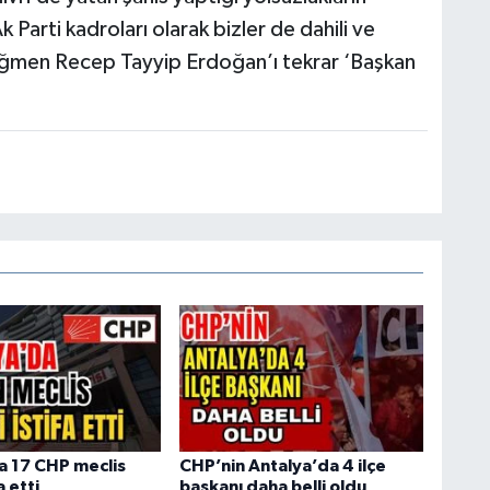
arti kadroları olarak bizler de dahili ve
 rağmen Recep Tayyip Erdoğan’ı tekrar ‘Başkan
a 17 CHP meclis
CHP’nin Antalya’da 4 ilçe
a etti
başkanı daha belli oldu