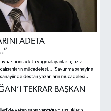
ARINI ADETA
.”
aynaklarını adeta yağmalayanlarla; aziz
 çalışanların mücadelesi… ‘Savunma sanayine
 sanayiinde destan yazanların mücadelesi…
OĞAN’I TEKRAR BAŞKAN
vri’de yatan şahıs yaptığı yolsuzlukların