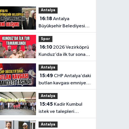
Antalya
16:18
Antalya
Büyükşehir Belediyesi
soruşturmasında yeni
Spor
gelişme
16:10
2026 Vezirköprü
Kunduz’da ilk tur sona
erdi. İşte son 64’e kalan
Antalya
başpehlivanlar
15:49
CHP Antalya’daki
butlan kavgası emniyete
taşındı
Antalya
15:45
Kadir Kumbul
istek ve talepleri
yerinde dinledi
Antalya