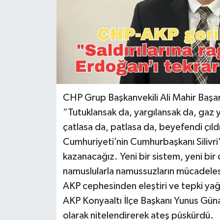
CHP Grup Başkanvekili Ali Mahir Başar
“Tutuklansak da, yargılansak da, gaz 
çatlasa da, patlasa da, beyefendi çıld
Cumhuriyeti’nin Cumhurbaşkanı Silivr
kazanacağız. Yeni bir sistem, yeni bi
namuslularla namussuzların mücadelesi
AKP cephesinden eleştiri ve tepki yağ
AKP Konyaaltı İlçe Başkanı Yunus Günal
olarak nitelendirerek ateş püskürdü.