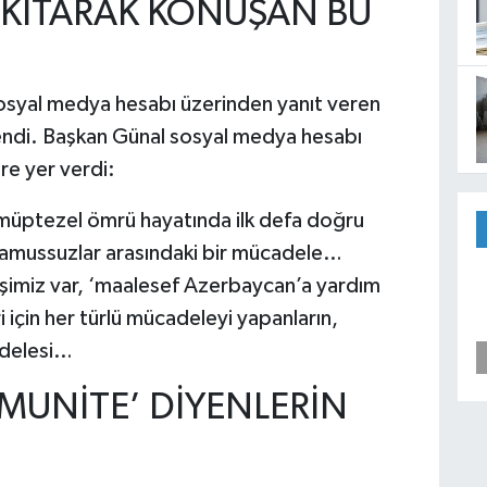
AKITARAK KONUŞAN BU
sosyal medya hesabı üzerinden yanıt veren
lendi. Başkan Günal sosyal medya hesabı
re yer verdi:
müptezel ömrü hayatında ilk defa doğru
namussuzlar arasındaki bir mücadele…
 işimiz var, ‘maalesef Azerbaycan’a yardım
i için her türlü mücadeleyi yapanların,
adelesi…
 MUNİTE’ DİYENLERİN