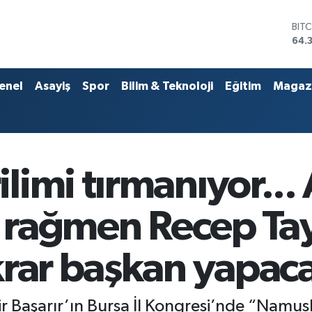
DO
47,
EU
55,
STE
enel
Asayiş
Spor
Bilim & Teknoloji
Eğitim
Magaz
64,
GRA
661
BİS
13.
BIT
imi tırmanıyor... 
64.
na rağmen Recep Ta
krar başkan yapac
r Başarır’ın Bursa İl Kongresi’nde “Namus