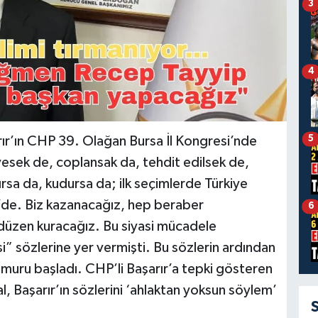
3
4
5
ır’ın CHP 39. Olağan Bursa İl Kongresi’nde
yesek de, coplansak da, tehdit edilsek de,
ırsa da, kudursa da; ilk seçimlerde Türkiye
i’de. Biz kazanacağız, hep beraber
6
r düzen kuracağız. Bu siyasi mücadele
” sözlerine yer vermişti. Bu sözlerin ardından
muru başladı. CHP’li Başarır’a tepki gösteren
, Başarır’ın sözlerini ‘ahlaktan yoksun söylem’