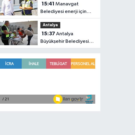
15:41
Manavgat
Belediyesi enerji için
çalışmaya devam ediyor
Antalya
15:37
Antalya
Büyükşehir Belediyesi
vatandaşları zor
gününde yalnız
bırakmadı