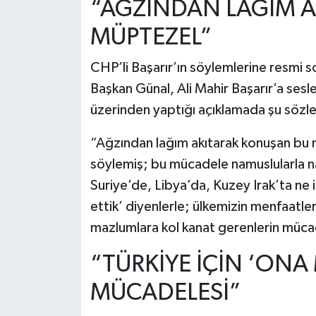
“AĞZINDAN LAĞIM 
MÜPTEZEL”
CHP’li Başarır’ın söylemlerine resmi 
Başkan Günal, Ali Mahir Başarır’a ses
üzerinden yaptığı açıklamada şu sözle
“Ağzından lağım akıtarak konuşan bu 
söylemiş; bu mücadele namuslularla 
Suriye’de, Libya’da, Kuzey Irak’ta ne
ettik’ diyenlerle; ülkemizin menfaatler
mazlumlara kol kanat gerenlerin müc
“TÜRKİYE İÇİN ‘ONA
MÜCADELESİ”