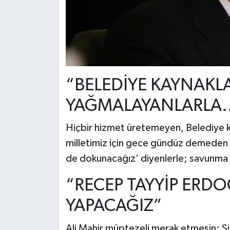
“BELEDİYE KAYNAKL
YAĞMALAYANLARLA..
Hiçbir hizmet üretemeyen, Belediye k
milletimiz için gece gündüz demeden
de dokunacağız’ diyenlerle; savunma
“RECEP TAYYİP ERD
YAPACAĞIZ”
Ali Mahir müptezeli merak etmesin; Sili