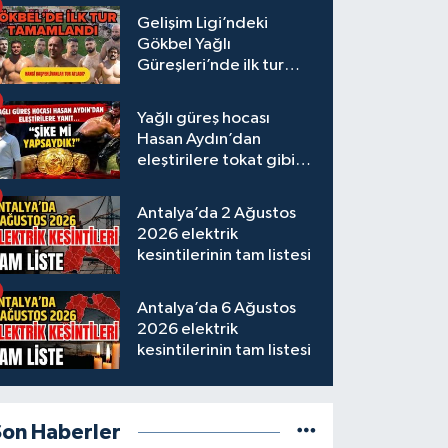
Gelişim Ligi’ndeki
Gökbel Yağlı
Güreşleri’nde ilk tur
tamamlandı
Yağlı güreş hocası
Hasan Aydın’dan
eleştirilere tokat gibi
yanıt
Antalya’da 2 Ağustos
2026 elektrik
kesintilerinin tam listesi
Antalya’da 6 Ağustos
2026 elektrik
kesintilerinin tam listesi
Son Haberler