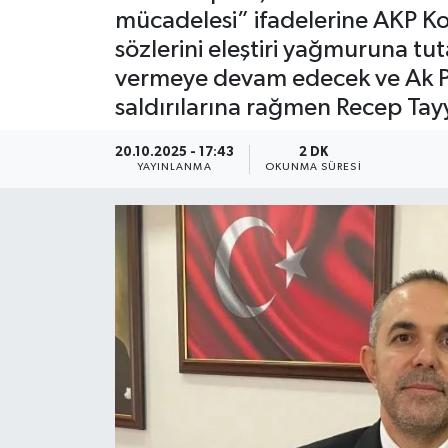
mücadelesi” ifadelerine AKP Kon
Güncel
sözlerini eleştiri yağmuruna tut
vermeye devam edecek ve Ak Part
Kültür & Sanat
saldırılarına rağmen Recep Tay
Magazin
20.10.2025 - 17:43
2 DK
YAYINLANMA
OKUNMA SÜRESI
Resmi İlan
Sağlık & Yaşam
Siyaset
Spor