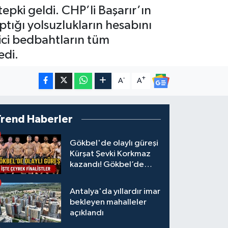
epki geldi. CHP’li Başarır’ın
ptığı yolsuzlukların hesabını
rici bedbahtların tüm
edi.
-
+
A
A
Trend Haberler
Gökbel'de olaylı güreşi
Kürşat Şevki Korkmaz
kazandı! Gökbel’de
çeyrek finalistler belli
oldu... Megastar Ali
Antalya'da yıllardır imar
Gürbüz elendi!
bekleyen mahalleler
açıklandı