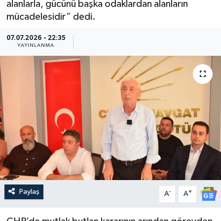
alanlarla, gücünü başka odaklardan alanların
mücadelesidir” dedi.
Güncel
07.07.2026 - 22:35
Kültür & Sanat
YAYINLANMA
Magazin
Resmi İlan
Sağlık & Yaşam
Siyaset
Spor
Paylaş
-
+
A
A