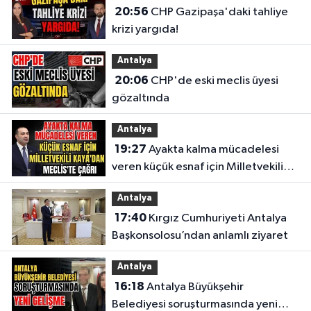
20:56
CHP Gazipaşa'daki tahliye
krizi yargıda!
Antalya
20:06
CHP'de eski meclis üyesi
gözaltında
Antalya
19:27
Ayakta kalma mücadelesi
veren küçük esnaf için Milletvekili
Kaya'dan Meclis'te çağrı
Antalya
17:40
Kırgız Cumhuriyeti Antalya
Başkonsolosu’ndan anlamlı ziyaret
Antalya
16:18
Antalya Büyükşehir
Belediyesi soruşturmasında yeni