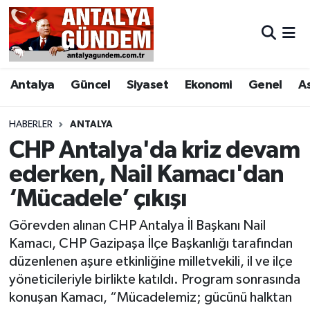
Antalya
Antalya Nöbetçi Eczaneler
Antalya
Güncel
Siyaset
Ekonomi
Genel
A
Asayiş
Antalya Hava Durumu
Bilim & Teknoloji
Antalya Namaz Vakitleri
HABERLER
ANTALYA
CHP Antalya'da kriz devam
Bölge
Antalya Trafik Yoğunluk Haritası
ederken, Nail Kamacı'dan
‘Mücadele’ çıkışı
EĞİTİM
Süper Lig Puan Durumu ve Fikstür
Görevden alınan CHP Antalya İl Başkanı Nail
Ekonomi
Tüm Manşetler
Kamacı, CHP Gazipaşa İlçe Başkanlığı tarafından
düzenlenen aşure etkinliğine milletvekili, il ve ilçe
Genel
Son Dakika Haberleri
yöneticileriyle birlikte katıldı. Program sonrasında
konuşan Kamacı, “Mücadelemiz; gücünü halktan
Görüntülü Haber
Haber Arşivi