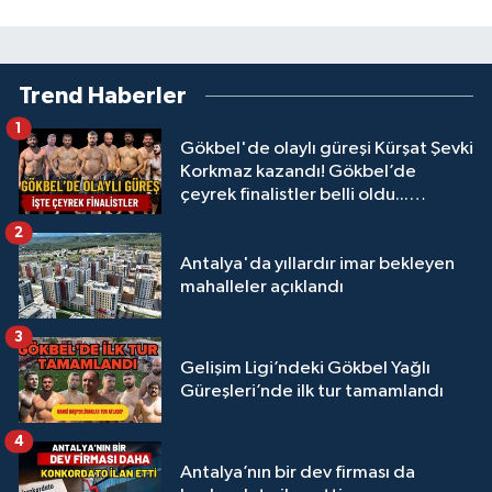
Trend Haberler
1
Gökbel'de olaylı güreşi Kürşat Şevki
Korkmaz kazandı! Gökbel’de
çeyrek finalistler belli oldu...
Megastar Ali Gürbüz elendi!
2
Antalya'da yıllardır imar bekleyen
mahalleler açıklandı
3
Gelişim Ligi’ndeki Gökbel Yağlı
Güreşleri’nde ilk tur tamamlandı
4
Antalya’nın bir dev firması da