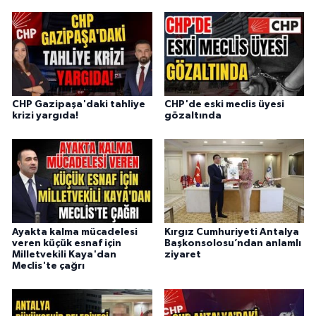
CHP Gazipaşa'daki tahliye
CHP'de eski meclis üyesi
krizi yargıda!
gözaltında
Ayakta kalma mücadelesi
Kırgız Cumhuriyeti Antalya
veren küçük esnaf için
Başkonsolosu’ndan anlamlı
Milletvekili Kaya'dan
ziyaret
Meclis'te çağrı