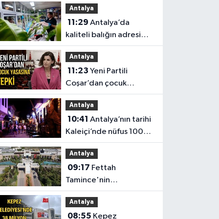
Antalya
11:29
Antalya’da
kaliteli balığın adresi
Düden Balık Çarşısı oldu
Antalya
11:23
Yeni Partili
Coşar’dan çocuk
yasasına tepki
Antalya
10:41
Antalya’nın tarihi
Kaleiçi’nde nüfus 100
katına çıkıyor
Antalya
09:17
Fettah
Tamince'nin
başkanlığındaki Antalya
Antalya
Bilim Üniversitesi'nde
08:55
Kepez
düzen değişti