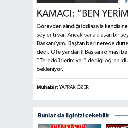
KAMACI: “BEN YER
Görevden alındığı iddiasıyla kendisine
söylenti var. Ancak bana ulaşan bir şe
Başkanı’yım. Baştan beri nerede du
dedi. Öte yandan İl Başkanı olması be
“Tereddütlerim var” dediği öğrenildi.
bekleniyor.
Muhabir:
YAPRAK ÖZER
Bunlar da ilginizi çekebilir