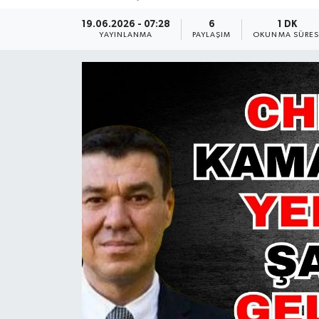
Güncel
19.06.2026 - 07:28
6
1 DK
YAYINLANMA
PAYLAŞIM
OKUNMA SÜRES
Kültür & Sanat
Magazin
Resmi İlan
Sağlık & Yaşam
Siyaset
Spor