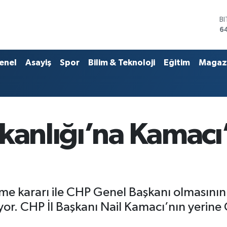
D
4
E
5
S
enel
Asayiş
Spor
Bilim & Teknoloji
Eğitim
Magaz
6
G
6
B
1
B
kanlığı’na Kamacı
6
 kararı ile CHP Genel Başkanı olmasının 
liyor. CHP İl Başkanı Nail Kamacı’nın yeri