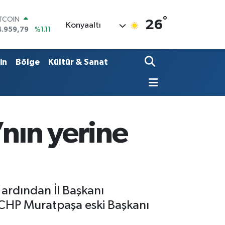
°
OLAR
26
Konyaaltı
7,7436
%0.18
URO
5,2510
%0.32
TERLİN
in
Bölge
Kültür & Sanat
4,4811
%0.38
RAM ALTIN
660.55
%0.03
İST100
3.779
%-14
ITCOIN
’nın yerine
4.959,79
%1.11
ardından İl Başkanı
ne CHP Muratpaşa eski Başkanı