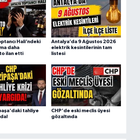
optancı Hali’ndeki
Antalya’da 9 Ağustos 2026
irma daha
elektrik kesintilerinin tam
 ilan etti
listesi
aşa'daki tahliye
CHP'de eski meclis üyesi
ıda!
gözaltında