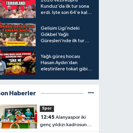
2026 Vezirköprü
Kunduz’da ilk tur sona
erdi. İşte son 64’e kalan
başpehlivanlar
Gelişim Ligi’ndeki
Gökbel Yağlı
Güreşleri’nde ilk tur
tamamlandı
Yağlı güreş hocası
Hasan Aydın’dan
eleştirilere tokat gibi
yanıt
Son Haberler
Spor
12:45
Alanyaspor iki
genç yıldızı kadrosuna
kattı