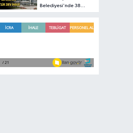
Belediyesi'nde 38
milyon TL'lik dev ihale