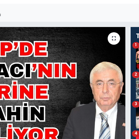
I
1
2
3
4