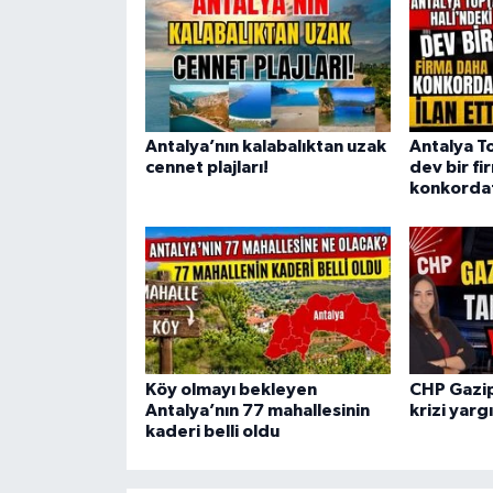
Antalya’nın kalabalıktan uzak
Antalya T
cennet plajları!
dev bir f
konkordato
Köy olmayı bekleyen
CHP Gazip
Antalya’nın 77 mahallesinin
krizi yarg
kaderi belli oldu