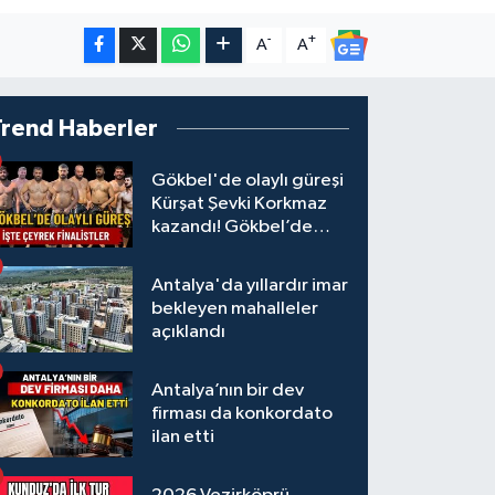
-
+
A
A
Trend Haberler
Gökbel'de olaylı güreşi
Kürşat Şevki Korkmaz
kazandı! Gökbel’de
çeyrek finalistler belli
oldu... Megastar Ali
Antalya'da yıllardır imar
Gürbüz elendi!
bekleyen mahalleler
açıklandı
Antalya’nın bir dev
firması da konkordato
ilan etti