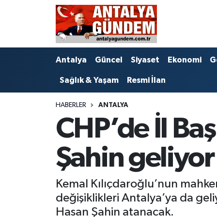
Antalya
Antalya Nöbetçi Eczaneler
Antalya
Güncel
Siyaset
Ekonomi
G
Asayiş
Antalya Hava Durumu
Sağlık & Yaşam
Resmi İlan
Bilim & Teknoloji
Antalya Namaz Vakitleri
HABERLER
ANTALYA
Bölge
Antalya Trafik Yoğunluk Haritası
CHP’de İl Baş
EĞİTİM
Süper Lig Puan Durumu ve Fikstür
Şahin geliyor
Ekonomi
Tüm Manşetler
Kemal Kılıçdaroğlu’nun mahkeme
Genel
Son Dakika Haberleri
değişiklikleri Antalya’ya da ge
Görüntülü Haber
Haber Arşivi
Hasan Şahin atanacak.