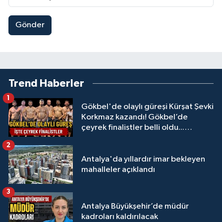
Gönder
Trend Haberler
1
Gökbel'de olaylı güreşi Kürşat Şevki
Korkmaz kazandı! Gökbel’de
çeyrek finalistler belli oldu...
Megastar Ali Gürbüz elendi!
2
Antalya'da yıllardır imar bekleyen
mahalleler açıklandı
3
Antalya Büyükşehir’de müdür
kadroları kaldırılacak