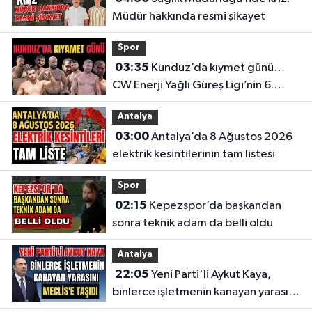
Müdür hakkında resmi şikayet
Spor
03:35
Kunduz’da kıymet günü…
CW Enerji Yağlı Güreş Ligi’nin 6.
Etabı öncesi nefesler tutuldu
Antalya
03:00
Antalya’da 8 Ağustos 2026
elektrik kesintilerinin tam listesi
Spor
02:15
Kepezspor’da başkandan
sonra teknik adam da belli oldu
Antalya
22:05
Yeni Parti'li Aykut Kaya,
binlerce işletmenin kanayan yarasını
Meclis'e taşıdı