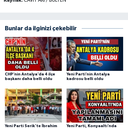
Kaynak:
CAVİT ARI / BÜLTEN
Bunlar da ilginizi çekebilir
CHP’nin Antalya’da 4 ilçe
Yeni Parti’nin Antalya
başkanı daha belli oldu
kadrosu belli oldu
Yeni Parti Serik’te İbrahim
Yeni Parti, Konyaaltı’nda