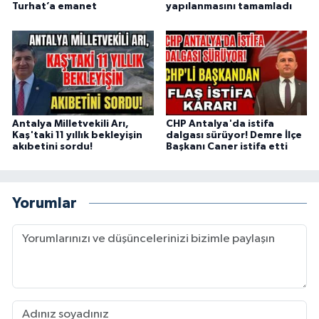
Turhat’a emanet
yapılanmasını tamamladı
Antalya Milletvekili Arı,
CHP Antalya'da istifa
Kaş'taki 11 yıllık bekleyişin
dalgası sürüyor! Demre İlçe
akıbetini sordu!
Başkanı Caner istifa etti
Yorumlar