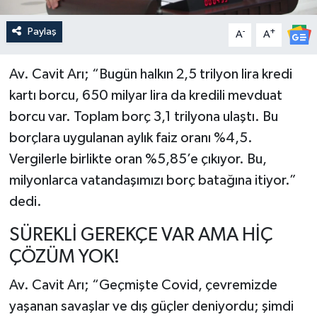
Paylaş
-
+
A
A
Av. Cavit Arı; “Bugün halkın 2,5 trilyon lira kredi
kartı borcu, 650 milyar lira da kredili mevduat
borcu var. Toplam borç 3,1 trilyona ulaştı. Bu
borçlara uygulanan aylık faiz oranı %4,5.
Vergilerle birlikte oran %5,85’e çıkıyor. Bu,
milyonlarca vatandaşımızı borç batağına itiyor.”
dedi.
SÜREKLİ GEREKÇE VAR AMA HİÇ
ÇÖZÜM YOK!
Av. Cavit Arı; “Geçmişte Covid, çevremizde
yaşanan savaşlar ve dış güçler deniyordu; şimdi