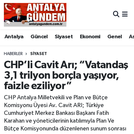
Antalya
Antalya Nöbetçi Eczaneler
Antalya
Güncel
Siyaset
Ekonomi
Genel
A
Asayiş
Antalya Hava Durumu
Bilim & Teknoloji
Antalya Namaz Vakitleri
HABERLER
SIYASET
CHP’li Cavit Arı; “Vatandaş
Bölge
Antalya Trafik Yoğunluk Haritası
3,1 trilyon borçla yaşıyor,
faizle eziliyor”
EĞİTİM
Süper Lig Puan Durumu ve Fikstür
CHP Antalya Milletvekili ve Plan ve Bütçe
Ekonomi
Tüm Manşetler
Komisyonu Üyesi Av. Cavit ARI; Türkiye
Cumhuriyet Merkez Bankası Başkanı Fatih
Genel
Son Dakika Haberleri
Karahan ve yöneticilerinin katılımıyla Plan Ve
Bütçe Komisyonunda düzenlenen sunum sonrası
Görüntülü Haber
Haber Arşivi