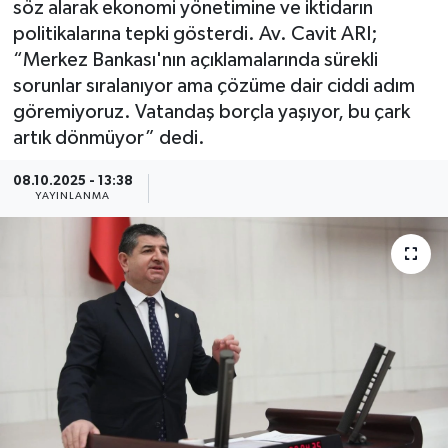
söz alarak ekonomi yönetimine ve iktidarın
politikalarına tepki gösterdi. Av. Cavit ARI;
Güncel
“Merkez Bankası'nın açıklamalarında sürekli
sorunlar sıralanıyor ama çözüme dair ciddi adım
Kültür & Sanat
göremiyoruz. Vatandaş borçla yaşıyor, bu çark
artık dönmüyor” dedi.
Magazin
08.10.2025 - 13:38
Resmi İlan
YAYINLANMA
Sağlık & Yaşam
Siyaset
Spor