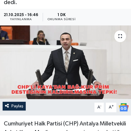
dedi.
Güncel
21.10.2025 - 16:46
1 DK
YAYINLANMA
OKUNMA SÜRESI
Kültür & Sanat
Magazin
Resmi İlan
Sağlık & Yaşam
Siyaset
Spor
Paylaş
-
+
A
A
Cumhuriyet Halk Partisi (CHP) Antalya Milletvekili