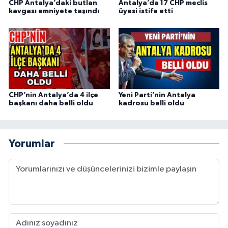
CHP Antalya’daki butlan
Antalya’da 17 CHP meclis
kavgası emniyete taşındı
üyesi istifa etti
CHP’nin Antalya’da 4 ilçe
Yeni Parti’nin Antalya
başkanı daha belli oldu
kadrosu belli oldu
Yorumlar