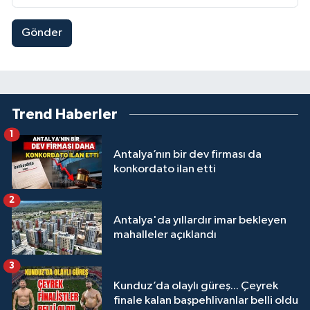
Gönder
Trend Haberler
1
Antalya’nın bir dev firması da
konkordato ilan etti
2
Antalya'da yıllardır imar bekleyen
mahalleler açıklandı
3
Kunduz’da olaylı güreş... Çeyrek
finale kalan başpehlivanlar belli oldu