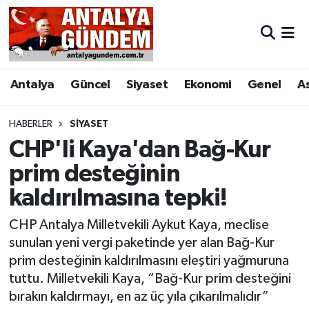
Antalya
Antalya Nöbetçi Eczaneler
Antalya
Güncel
Siyaset
Ekonomi
Genel
A
Asayiş
Antalya Hava Durumu
Bilim & Teknoloji
Antalya Namaz Vakitleri
HABERLER
SIYASET
CHP'li Kaya'dan Bağ-Kur
Bölge
Antalya Trafik Yoğunluk Haritası
prim desteğinin
kaldırılmasına tepki!
EĞİTİM
Süper Lig Puan Durumu ve Fikstür
CHP Antalya Milletvekili Aykut Kaya, meclise
Ekonomi
Tüm Manşetler
sunulan yeni vergi paketinde yer alan Bağ-Kur
prim desteğinin kaldırılmasını eleştiri yağmuruna
Genel
Son Dakika Haberleri
tuttu. Milletvekili Kaya, “Bağ-Kur prim desteğini
bırakın kaldırmayı, en az üç yıla çıkarılmalıdır”
Görüntülü Haber
Haber Arşivi