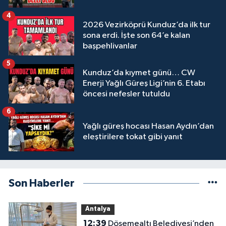
4
2026 Vezirköprü Kunduz’da ilk tur
sona erdi. İşte son 64’e kalan
başpehlivanlar
5
Kunduz’da kıymet günü… CW
Enerji Yağlı Güreş Ligi’nin 6. Etabı
öncesi nefesler tutuldu
6
Yağlı güreş hocası Hasan Aydın’dan
eleştirilere tokat gibi yanıt
Son Haberler
Antalya
12:39
Döşemealtı Belediyesi’nden