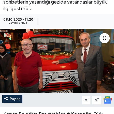
sohbetlerin yaşandığı gezide vatandaşlar büyük
ilgi gösterdi.
Güncel
08.10.2025 - 11:20
Kültür & Sanat
YAYINLANMA
Magazin
Resmi İlan
Sağlık & Yaşam
Siyaset
Spor
Paylaş
-
+
A
A