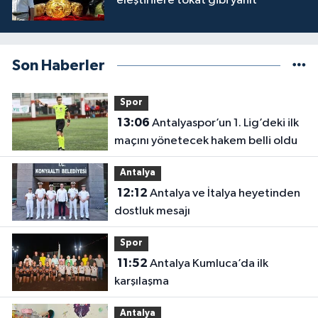
eleştirilere tokat gibi yanıt
Son Haberler
Spor
13:06
Antalyaspor’un 1. Lig’deki ilk
maçını yönetecek hakem belli oldu
Antalya
12:12
Antalya ve İtalya heyetinden
dostluk mesajı
Spor
11:52
Antalya Kumluca’da ilk
karşılaşma
Antalya