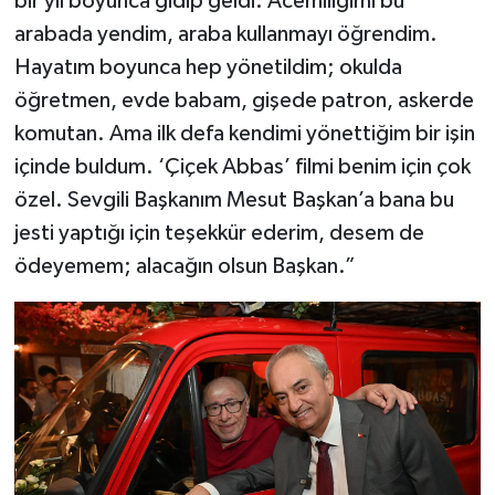
bir yıl boyunca gidip geldi. Acemiliğimi bu
arabada yendim, araba kullanmayı öğrendim.
Hayatım boyunca hep yönetildim; okulda
öğretmen, evde babam, gişede patron, askerde
komutan. Ama ilk defa kendimi yönettiğim bir işin
içinde buldum. ‘Çiçek Abbas’ filmi benim için çok
özel. Sevgili Başkanım Mesut Başkan’a bana bu
jesti yaptığı için teşekkür ederim, desem de
ödeyemem; alacağın olsun Başkan.”