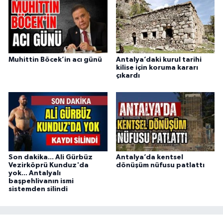
Muhittin Böcek’in acı günü
Antalya’daki kurul tarihi
kilise için koruma kararı
çıkardı
Son dakika... Ali Gürbüz
Antalya’da kentsel
Vezirköprü Kunduz'da
dönüşüm nüfusu patlattı
yok... Antalyalı
başpehlivanın ismi
sistemden silindi