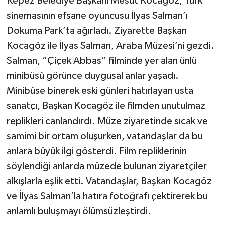
Kepez Belediye Başkanı Mesut Kocagöz, Türk
sinemasının efsane oyuncusu İlyas Salman’ı
Dokuma Park’ta ağırladı. Ziyarette Başkan
Kocagöz ile İlyas Salman, Araba Müzesi’ni gezdi.
Salman, “Çiçek Abbas” filminde yer alan ünlü
minibüsü görünce duygusal anlar yaşadı.
Minibüse binerek eski günleri hatırlayan usta
sanatçı, Başkan Kocagöz ile filmden unutulmaz
replikleri canlandırdı. Müze ziyaretinde sıcak ve
samimi bir ortam oluşurken, vatandaşlar da bu
anlara büyük ilgi gösterdi. Film repliklerinin
söylendiği anlarda müzede bulunan ziyaretçiler
alkışlarla eşlik etti. Vatandaşlar, Başkan Kocagöz
ve İlyas Salman’la hatıra fotoğrafı çektirerek bu
anlamlı buluşmayı ölümsüzleştirdi.