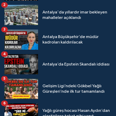
Megastar Ali Gürbüz elendi!
2
Antalya'da yıllardır imar bekleyen
mahalleler açıklandı
3
Antalya Büyükşehir’de müdür
kadroları kaldırılacak
4
Antalya’da Epstein Skandalı iddiası
5
Gelişim Ligi’ndeki Gökbel Yağlı
Güreşleri’nde ilk tur tamamlandı
6
Yağlı güreş hocası Hasan Aydın’dan