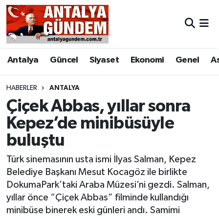
Antalya
Antalya Nöbetçi Eczaneler
Antalya
Güncel
Siyaset
Ekonomi
Genel
A
Asayiş
Antalya Hava Durumu
Bilim & Teknoloji
Antalya Namaz Vakitleri
HABERLER
ANTALYA
Çiçek Abbas, yıllar sonra
Bölge
Antalya Trafik Yoğunluk Haritası
Kepez’de minibüsüyle
buluştu
EĞİTİM
Süper Lig Puan Durumu ve Fikstür
Türk sinemasının usta ismi İlyas Salman, Kepez
Ekonomi
Tüm Manşetler
Belediye Başkanı Mesut Kocagöz ile birlikte
DokumaPark’taki Araba Müzesi’ni gezdi. Salman,
Genel
Son Dakika Haberleri
yıllar önce “Çiçek Abbas” filminde kullandığı
minibüse binerek eski günleri andı. Samimi
Görüntülü Haber
Haber Arşivi