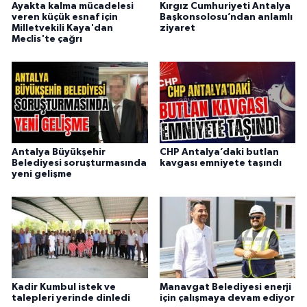
Ayakta kalma mücadelesi
Kırgız Cumhuriyeti Antalya
veren küçük esnaf için
Başkonsolosu’ndan anlamlı
Milletvekili Kaya'dan
ziyaret
Meclis'te çağrı
Antalya Büyükşehir
CHP Antalya’daki butlan
Belediyesi soruşturmasında
kavgası emniyete taşındı
yeni gelişme
Kadir Kumbul istek ve
Manavgat Belediyesi enerji
talepleri yerinde dinledi
için çalışmaya devam ediyor