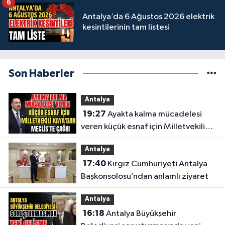
6
Antalya’da 6 Ağustos 2026 elektrik
kesintilerinin tam listesi
Son Haberler
Antalya
19:27
Ayakta kalma mücadelesi
veren küçük esnaf için Milletvekili
Kaya'dan Meclis'te çağrı
Antalya
17:40
Kırgız Cumhuriyeti Antalya
Başkonsolosu’ndan anlamlı ziyaret
Antalya
16:18
Antalya Büyükşehir