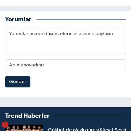
Yorumlar
Gönder
Trend Haberler
1
Gökbel'de olaylı güreşi Kürşat Şevki