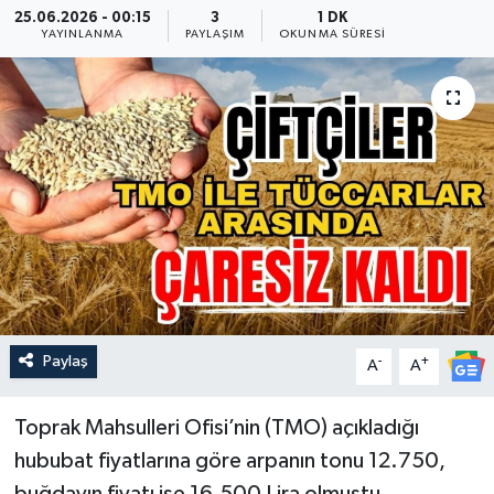
25.06.2026 - 00:15
3
1 DK
YAYINLANMA
PAYLAŞIM
OKUNMA SÜRESI
Güncel
Kültür & Sanat
Magazin
Resmi İlan
Sağlık & Yaşam
Siyaset
Paylaş
-
+
A
A
Spor
Toprak Mahsulleri Ofisi’nin (TMO) açıkladığı
hububat fiyatlarına göre arpanın tonu 12.750,