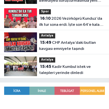
Belediyesi soruşturmasında yeni
gelişme
Spor
16:10
2026 Vezirköprü Kunduz’da
ilk tur sona erdi. İşte son 64’e kalan
başpehlivanlar
Antalya
15:49
CHP Antalya’daki butlan
kavgası emniyete taşındı
Antalya
15:45
Kadir Kumbul istek ve
talepleri yerinde dinledi