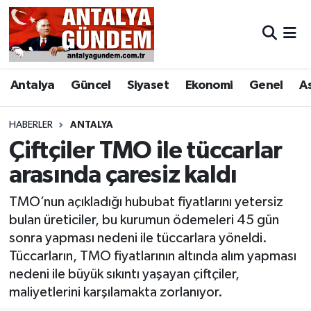
Antalya
Antalya Nöbetçi Eczaneler
Antalya
Güncel
Siyaset
Ekonomi
Genel
A
Asayiş
Antalya Hava Durumu
Bilim & Teknoloji
Antalya Namaz Vakitleri
HABERLER
ANTALYA
Çiftçiler TMO ile tüccarlar
Bölge
Antalya Trafik Yoğunluk Haritası
arasında çaresiz kaldı
EĞİTİM
Süper Lig Puan Durumu ve Fikstür
TMO’nun açıkladığı hububat fiyatlarını yetersiz
bulan üreticiler, bu kurumun ödemeleri 45 gün
Ekonomi
Tüm Manşetler
sonra yapması nedeni ile tüccarlara yöneldi.
Tüccarların, TMO fiyatlarının altında alım yapması
Genel
Son Dakika Haberleri
nedeni ile büyük sıkıntı yaşayan çiftçiler,
maliyetlerini karşılamakta zorlanıyor.
Görüntülü Haber
Haber Arşivi