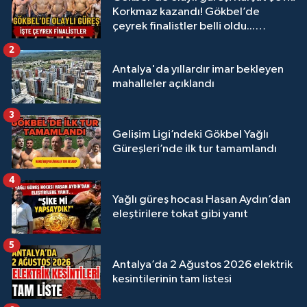
Korkmaz kazandı! Gökbel’de
çeyrek finalistler belli oldu...
Megastar Ali Gürbüz elendi!
2
Antalya'da yıllardır imar bekleyen
mahalleler açıklandı
3
Gelişim Ligi’ndeki Gökbel Yağlı
Güreşleri’nde ilk tur tamamlandı
4
Yağlı güreş hocası Hasan Aydın’dan
eleştirilere tokat gibi yanıt
5
Antalya’da 2 Ağustos 2026 elektrik
kesintilerinin tam listesi