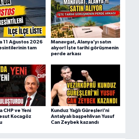
a 11 Ağustos 2026
Manavgat, Alanya’yı satın
esintilerinin tam
alıyor! İşte tarihi görüşmenin
perde arkası
a CHP ve Yeni
Kunduz Yağlı Güreşleri’ni
Mesut Kocagöz
Antalyalı başpehlivan Yusuf
u
Can Zeybek kazandı