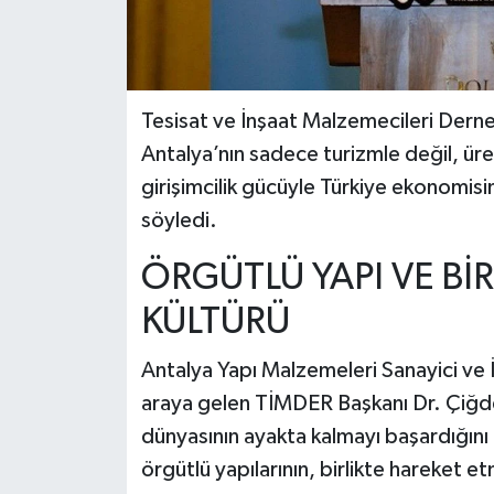
Tesisat ve İnşaat Malzemecileri Dern
Antalya’nın sadece turizmle değil, üreti
girişimcilik gücüyle Türkiye ekonomisin
söyledi.
ÖRGÜTLÜ YAPI VE Bİ
KÜLTÜRÜ
Antalya Yapı Malzemeleri Sanayici ve İ
araya gelen TİMDER Başkanı Dr. Çiğdem
dünyasının ayakta kalmayı başardığını
örgütlü yapılarının, birlikte hareket 