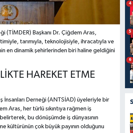
4
5
eği (TİMDER) Başkanı Dr. Çiğdem Aras,
miyle, tarımıyla, teknolojisiyle, ihracatıyla ve
in en dinamik şehirlerinden biri haline geldiğini
6
RLİKTE HAREKET ETME
ş İnsanları Derneği (ANTSİAD) üyeleriyle bir
 Aras, her türlü sıkıntıya rağmen iş
 belirterek, bu dönüşümde iş dünyasının
etme kültürünün çok büyük payının olduğunu