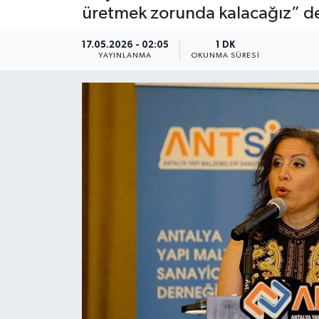
üretmek zorunda kalacağız” de
Güncel
17.05.2026 - 02:05
1 DK
YAYINLANMA
OKUNMA SÜRESI
Kültür & Sanat
Magazin
Resmi İlan
Sağlık & Yaşam
Siyaset
Spor