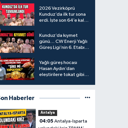
2026 Vezirköprü
Kunduz’da ilk tur sona
erdi. İşte son 64’e kalan
başpehlivanlar
Kunduz’da kıymet
günü… CW Enerji Yağlı
Güreş Ligi’nin 6. Etabı
öncesi nefesler tutuldu
Yağlı güreş hocası
Hasan Aydın’dan
eleştirilere tokat gibi
yanıt
Son Haberler
Antalya
04:05
Antalya-Isparta