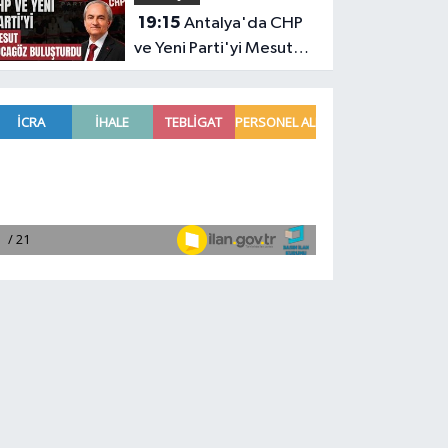
19:15
Antalya'da CHP
bulunamayacak
ve Yeni Parti'yi Mesut
Kocagöz buluşturdu