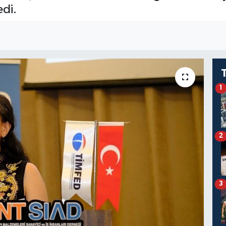
di.
1
2
3