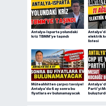
Antalya-Isparta yolundaki
Antalya’d
kriz TBMM’ye taşındı
elektrik k
listesi
Müteahhitten çarpıcı tavsiye!
Antalya'd
Antalya’da 6 ay sonra bu
Parti'yi 
fiyatlara ev bulunamayacak
buluşturd