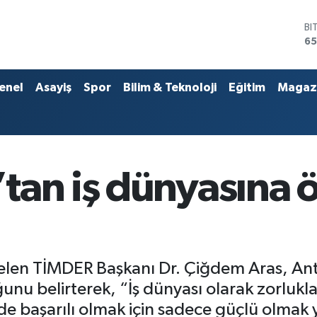
D
47
E
55
ST
enel
Asayiş
Spor
Bilim & Teknoloji
Eğitim
Magaz
64
GR
66
Bİ
13
BI
tan iş dünyasına 
65
elen TİMDER Başkanı Dr. Çiğdem Aras, Ant
uğunu belirterek, “İş dünyası olarak zorl
başarılı olmak için sadece güçlü olmak ye