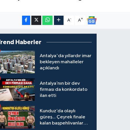
-
+
A
A
Trend Haberler
Antalya'da yıllardır imar
bekleyen mahalleler
açıklandı
Antalya’nın bir dev
firması da konkordato
ilan etti
Kunduz’da olaylı
güreş... Çeyrek finale
kalan başpehlivanlar
belli oldu