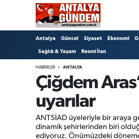
Antalya
Antalya Nöbetçi Eczaneler
Antalya
Güncel
Siyaset
Ekonomi
G
Asayiş
Antalya Hava Durumu
Sağlık & Yaşam
Resmi İlan
Bilim & Teknoloji
Antalya Namaz Vakitleri
HABERLER
ANTALYA
Bölge
Antalya Trafik Yoğunluk Haritası
Çiğdem Aras’
EĞİTİM
Süper Lig Puan Durumu ve Fikstür
uyarılar
Ekonomi
Tüm Manşetler
ANTSİAD üyeleriyle bir araya g
Genel
Son Dakika Haberleri
dinamik şehirlerinden biri old
Görüntülü Haber
Haber Arşivi
ediyoruz. Önümüzdeki dönemde 