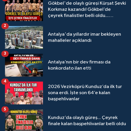
Gökbel'de olaylı güreşi Kürşat Şevki
Korkmaz kazandı! Gökbel’de
çeyrek finalistler belli oldu...
Megastar Ali Gürbüz elendi!
2
Antalya'da yıllardır imar bekleyen
mahalleler açıklandı
3
Antalya’nın bir dev firması da
konkordato ilan etti
4
2026 Vezirköprü Kunduz’da ilk tur
sona erdi. İşte son 64’e kalan
başpehlivanlar
5
Kunduz’da olaylı güreş... Çeyrek
finale kalan başpehlivanlar belli oldu