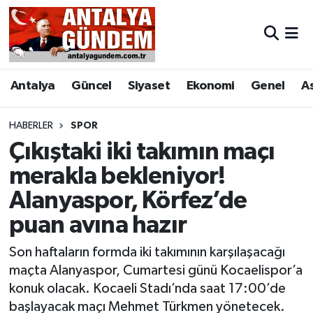
Antalya
Antalya Nöbetçi Eczaneler
Antalya
Güncel
Siyaset
Ekonomi
Genel
A
Asayiş
Antalya Hava Durumu
Bilim & Teknoloji
Antalya Namaz Vakitleri
HABERLER
SPOR
Çıkıştaki iki takımın maçı
Bölge
Antalya Trafik Yoğunluk Haritası
merakla bekleniyor!
Alanyaspor, Körfez’de
EĞİTİM
Süper Lig Puan Durumu ve Fikstür
puan avına hazır
Ekonomi
Tüm Manşetler
Son haftaların formda iki takımının karşılaşacağı
Genel
Son Dakika Haberleri
maçta Alanyaspor, Cumartesi günü Kocaelispor’a
konuk olacak. Kocaeli Stadı’nda saat 17:00’de
Görüntülü Haber
Haber Arşivi
başlayacak maçı Mehmet Türkmen yönetecek.