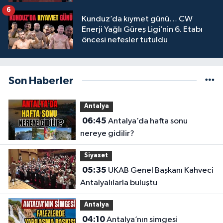
6
Kunduz’da kıymet günü… CW
Enerji Yağlı Güreş Ligi’nin 6. Etabı
öncesi nefesler tutuldu
Son Haberler
Antalya
06:45
Antalya’da hafta sonu
nereye gidilir?
Siyaset
05:35
UKAB Genel Başkanı Kahveci
Antalyalılarla buluştu
Antalya
04:10
Antalya’nın simgesi