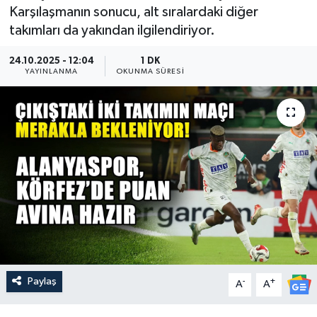
Karşılaşmanın sonucu, alt sıralardaki diğer
Güncel
takımları da yakından ilgilendiriyor.
Kültür & Sanat
24.10.2025 - 12:04
1 DK
YAYINLANMA
OKUNMA SÜRESI
Magazin
Resmi İlan
Sağlık & Yaşam
Siyaset
Spor
Paylaş
-
+
A
A