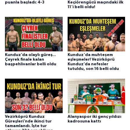
puanla başladı: 4-3
Keçiörengücü maçındaki ilk
11'i belli oldu!
Kunduz’da olaylı güreş...
Kunduz'da muhteşem
Çeyrek finale kalan
eşleşmeler! Vezirköprü
başpehlivanlar belli oldu
Kunduz’da nefesler
tutuldu, son 16 belli oldu
Vezirköprü Kunduz
Alanyaspor iki genç yıldızı
Güreşleri’nde ikinci tur
kadrosuna kattı
tamamlandı. İşte tur